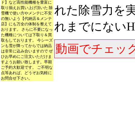
ド】など高性能機種を豊富に
れた除雪力を実
取り揃えお買い上げ頂いた 除
雪機で使い方やメンテに不安
の無いよう【代納店＆メンテ
れまでにないH
店】にも万全の体制を整えて
おります。 さらに不要になっ
た機種については下取り＆買
取もしております。 今シーズ
動画でチェック
ンも雪が降ってからでは納品
は非常に込み合いますので ぜ
ひお早めにご注文いただけま
すようお願い致します。早期
ご予約大歓迎です。 ご不明な
点等あれば、どうぞお気軽に
お問合せ下さい。