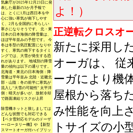
気象庁が2025年12月23日に発
よ！）
表した最新の3か月予報で
は、とくに1月は西日本を中
心に強い寒気が南下しやす
く、2月も全国的に冬らしい
正逆転クロスオ
寒さになりそうです。 北・東
日本の日本海側の降雪量は、
ほぼ平年並みの予想です。 今
新たに採用し
冬は冬型の気圧配置になりや
すく、寒気の南下するタイミ
ングでは、大雪が発生する恐
オーガは、 従
れがあります。 地域別の降雪
量の傾向は以下の通りです。
北海道・東北の日本海側：降
ーガにより機
雪量は平年並み 北陸・近畿北
部・山陰：冬の前半に寒気が
流入し“大雪の可能性” 太平洋
屋根から落ち
側：晴天が多いが、放射冷却
で路面凍結リスクが上昇
み性能を向上さ
除雪機ネットと致しましては
どんな状態でも対応できる
【ベタ雪対応モデルのドーザ
トサイズの小
ー+ロータリー機】や 【新型
スマートオーガ付ハイブリッ