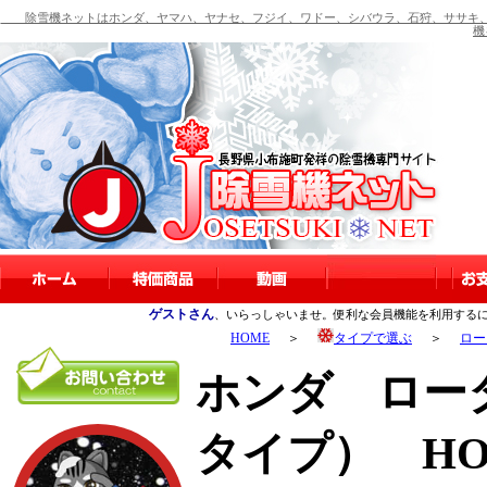
除雪機ネットはホンダ、ヤマハ、ヤナセ、フジイ、ワドー、シバウラ、石狩、ササキ、
機
ゲストさん
、いらっしゃいませ。便利な会員機能を利用する
HOME
＞
タイプで選ぶ
＞
ロー
ホンダ ロー
タイプ） HO