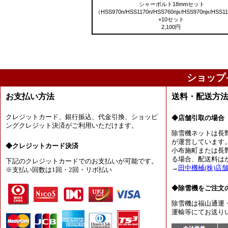
シャーボルト18mmセット
（HSS970n/HSS1170n/HSS760njx/HSS970njx/HSS1
×10セット
2,100円
ショップ
お支払い方法
送料・配送方
クレジットカード、銀行振込、代金引換、ショッピ
◆店舗引取の場合
ングクレジット決済がご利用いただけます。
除雪機ネットは長
が運営しています
◆クレジットカード決済
小布施町または長
る場合、配送料は
下記のクレジットカードでのお支払いが可能です。
→
田中機械(株)店
※支払い回数は1回・2回・リボ払い
◆除雪機をご注文
除雪機は福山通運
運輸等にてお送り