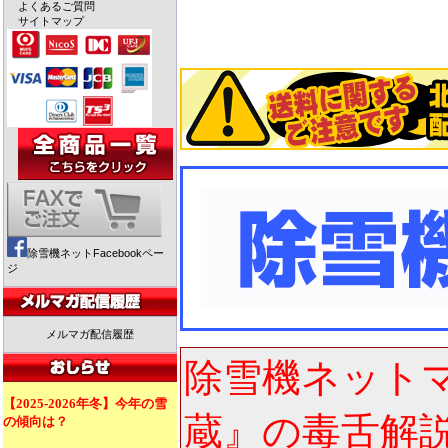
よくあるご質問
サイトマップ
除雪機ネットFacebookペー
ジ
メルマガ配信履歴
除雪機ネット
【2025-2026年冬】今年の雪
蔵』の毒舌解
の傾向は？