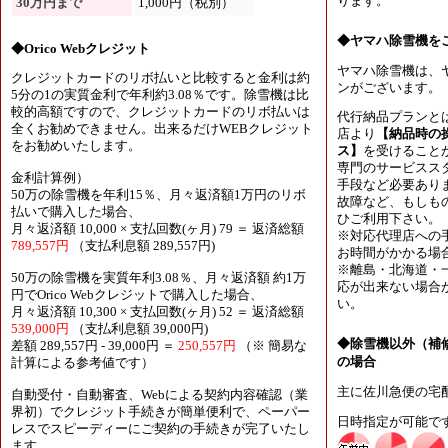
ります。
30万円まで
1,000円（税別）
◆ヤマハ除雪機を
◆Orico Webクレジット
ヤマハ除雪機は、
クレジットカードのリボ払いと比較すると金利は約
ンがございます。
5分の1の実質金利で年利約3.08％です。除雪機は比
較的高額ですので、クレジットカードのリボ払いは
代行納品プランと
全くお勧めできません。出来るだけWEBクレジット
店より
【納品時の
をお勧めいたします。
ス】
を受けること
専門のサービスス
金利計算例）
手段など必要あり
50万の除雪機を年利15％、月々返済額1万円のリボ
故障など、もしも
払いで購入した場合、
ひご利用下さい。
月々返済額 10,000 × 支払回数(ヶ月) 79 ＝ 返済総額
※対応代理店への
789,557円
（支払利息額 289,557円)
お時間がかかる場
※離島・北海道・
50万の除雪機を実質年利3.08％、月々返済額 約1万
応が出来ない場合
円でOrico Webクレジットで購入した場合、
い。
月々返済額 10,300 × 支払回数(ヶ月) 52 ＝ 返済総額
539,000円
（支払利息額 39,000円)
◆除雪機以外（補
差額 289,557円 - 39,000円 ＝
250,557円
（※ 簡易な
の場合
計算による参考値です）
主に佐川急便の宅
自動受付・自動審査、Webによる契約内容確認（業
界初）でクレジット手続きが簡単便利で、ペーパー
日時指定が可能で
レスでスピーディーにご契約の手続きが完了いたし
ます。