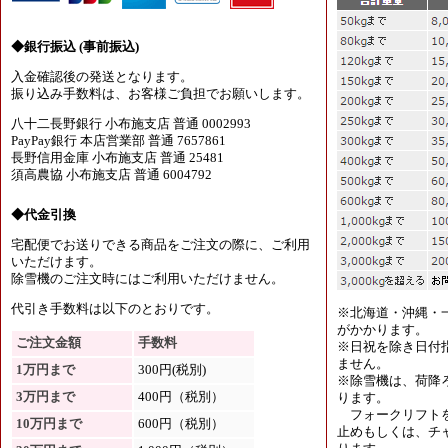
◆銀行振込 (事前振込)
入金確認後の発送となります。
振り込み手数料は、お客様ご負担でお願いします。
八十二長野銀行 小布施支店 普通 0002993
PayPay銀行 本店営業部 普通 7657861
長野信用金庫 小布施支店 普通 25481
須高農協 小布施支店 普通 6004792
◆代金引換
宅配便でお送りできる商品をご注文の際に、ご利用
いただけます。
除雪機のご注文時にはご利用いただけません。
代引き手数料は以下のとおりです。
※北海道・沖縄・
がかかります。
ご注文金額
手数料
※日祝を除き日付
ません。
1万円まで
300円(税別)
※除雪機は、荷降
3万円まで
400円（税別）
ります。
フォークリフトを
10万円まで
600円（税別）
止めもしくは、チャ