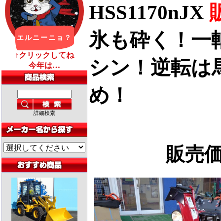
HSS1170nJX
氷も砕く！一
シン！逆転は
め！
詳細検索
販売