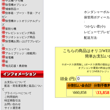
中古機･デモ機
除雪機オプション
補修部品->
ホンダシャーボル
防寒着・ブーツ・手袋・アイ
ゼン
保管用ボディーカ
除雪機ネットオリジナルグッ
:
ズ
つかない君(小):
薪割り機
レビューでプレゼ
テレビショッピング商品
ラジオショッピング商品
配送方法:
除雪機お買い上げでプレゼン
ト
スコップ・シャベル
こちらの商品はオリコWE
アルミブリッジ（積載用）
簡単お支払い
発電機
薪
※ボーナス併用無し (ボーナス併用の場合
地元応援！農産物
オプションや運賃の料金は
オリコWEBクレジ
頭金 (円)
分割
お支払いについて
分割払い金合計
分割手数
配送・荷造運賃費と返品につい
て
\33,858
\660,858
プライバシーについて
ご利用規約
特定商取引法
お問い合わせ
サイト運営者