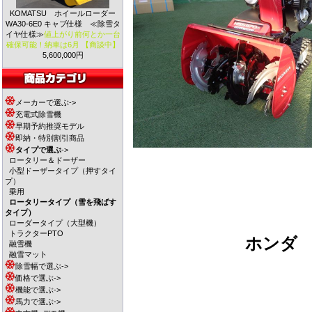
KOMATSU ホイールローダー
WA30-6E0 キャブ仕様 ≪除雪タ
イヤ仕様≫
値上がり前何とか一台
確保可能！納車は6月 【商談中】
5,600,000円
メーカーで選ぶ->
充電式除雪機
早期予約推奨モデル
即納・特別割引商品
タイプで選ぶ
->
ロータリー＆ドーザー
小型ドーザータイプ（押すタイ
プ）
乗用
ロータリータイプ（雪を飛ばす
タイプ）
ローダータイプ（大型機）
トラクターPTO
ホン
融雪機
融雪マット
除雪幅で選ぶ->
価格で選ぶ->
機能で選ぶ->
馬力で選ぶ->