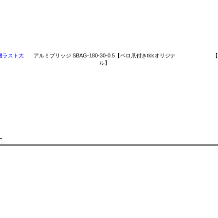
機ラスト大
アルミブリッジ SBAG-180-30-0.5【ベロ爪付きtkkオリジナ
【
ル】
ー