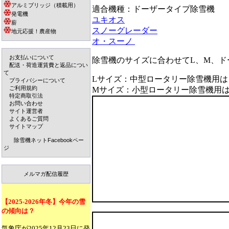
アルミブリッジ（積載用）
適合機種：ドーザータイプ除雪機
発電機
ユキオス
薪
スノーグレーダー
地元応援！農産物
オ・スーノ
お支払いについて
除雪機のサイズに合わせてL、M、
配送・荷造運賃費と返品につい
て
Lサイズ：中型ロータリー除雪機用は
プライバシーについて
ご利用規約
Mサイズ：小型ロータリー除雪機用
特定商取引法
お問い合わせ
サイト運営者
よくあるご質問
サイトマップ
除雪機ネットFacebookペー
ジ
メルマガ配信履歴
【2025-2026年冬】今年の雪
の傾向は？
気象庁が2025年12月23日に発