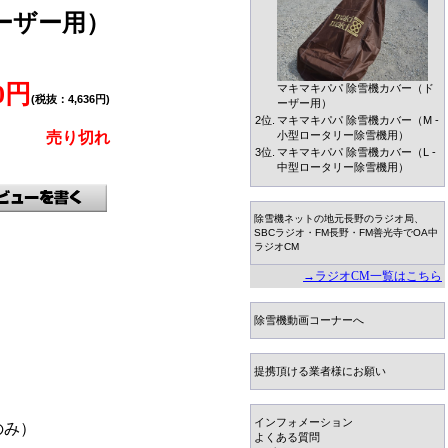
ーザー用）
1位.
00円
(税抜：4,636円)
マキマキパパ 除雪機カバー（ド
ーザー用）
売り切れ
2位.
マキマキパパ 除雪機カバー（M -
小型ロータリー除雪機用）
3位.
マキマキパパ 除雪機カバー（L -
中型ロータリー除雪機用）
除雪機ネットの地元長野のラジオ局、
SBCラジオ・FM長野・FM善光寺でOA中
ラジオCM
→ラジオCM一覧はこちら
除雪機動画コーナーへ
提携頂ける業者様にお願い
のみ）