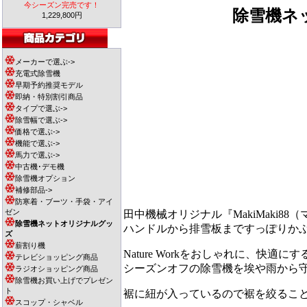
今シーズン完売です！
除雪機
1,229,800円
メーカーで選ぶ->
充電式除雪機
早期予約推奨モデル
即納・特別割引商品
タイプで選ぶ->
除雪幅で選ぶ->
価格で選ぶ->
機能で選ぶ->
馬力で選ぶ->
中古機･デモ機
除雪機オプション
補修部品->
防寒着・ブーツ・手袋・アイ
ゼン
田中機械オリジナル『MakiMaki8
除雪機ネットオリジナルグッ
ハンドルから排雪板まですっぽりか
ズ
薪割り機
Nature Workをおしゃれに、快
テレビショッピング商品
シーズンオフの除雪機を埃や雨から
ラジオショッピング商品
除雪機お買い上げでプレゼン
ト
裾に紐が入っているので裾を絞るこ
スコップ・シャベル