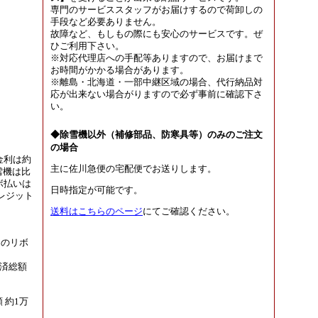
専門のサービススタッフがお届けするので荷卸しの
手段など必要ありません。
故障など、もしもの際にも安心のサービスです。ぜ
ひご利用下さい。
※対応代理店への手配等ありますので、お届けまで
お時間がかかる場合があります。
※離島・北海道・一部中継区域の場合、代行納品対
応が出来ない場合がりますので必ず事前に確認下さ
い。
◆除雪機以外（補修部品、防寒具等）のみのご注文
の場合
金利は約
主に佐川急便の宅配便でお送りします。
雪機は比
ボ払いは
日時指定が可能です。
レジット
送料はこちらのページ
にてご確認ください。
円のリボ
 返済総額
 約1万