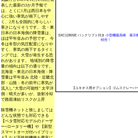
表した最新の3か月予報で
は、とくに1月は西日本を中
心に強い寒気が南下しやす
く、2月も全国的に冬らしい
寒さになりそうです。 北・東
日本の日本海側の降雪量は、
SXC1280SE バックリフト付き
小型機最高峰 展示
ほぼ平年並みの予想です。 今
特売！
冬は冬型の気圧配置になりや
すく、寒気の南下するタイミ
ングでは、大雪が発生する恐
れがあります。 地域別の降雪
量の傾向は以下の通りです。
北海道・東北の日本海側：降
雪量は平年並み 北陸・近畿北
部・山陰：冬の前半に寒気が
【ユキオス用オプション】ゴムスクレーパ
流入し“大雪の可能性” 太平洋
側：晴天が多いが、放射冷却
で路面凍結リスクが上昇
除雪機ネットと致しましては
どんな状態でも対応できる
【ベタ雪対応モデルのドーザ
ー+ロータリー機】や 【新型
スマートオーガ付ハイブリッ
ド】など高性能機種を豊富に