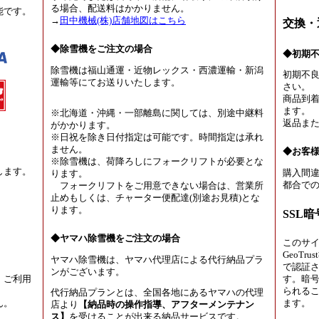
る場合、配送料はかかりません。
能です。
→
田中機械(株)店舗地図はこちら
交換・
◆除雪機をご注文の場合
◆初期
除雪機は福山通運・近物レックス・西濃運輸・新潟
初期不
運輸等にてお送りいたします。
さい。
商品到着
ます。
※北海道・沖縄・一部離島に関しては、別途中継料
返品ま
がかかります。
※日祝を除き日付指定は可能です。時間指定は承れ
ません。
◆お客
※除雪機は、荷降ろしにフォークリフトが必要とな
します。
購入間違
ります。
都合での
フォークリフトをご用意できない場合は、営業所
止めもしくは、チャーター便配達(別途お見積)とな
ります。
SSL
◆ヤマハ除雪機をご注文の場合
このサ
GeoT
ヤマハ除雪機は、ヤマハ代理店による代行納品プラ
で認証
ンがございます。
、ご利用
す。暗
られる
代行納品プランとは、全国各地にあるヤマハの代理
ん。
ます。
店より
【納品時の操作指導、アフターメンテナン
ス】
を受けることが出来る納品サービスです。