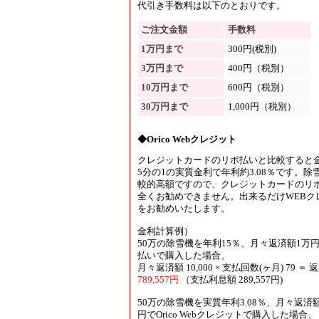
代引き手数料は以下のとおりです。
ご注文金額
手数料
1万円まで
300円(税別)
3万円まで
400円（税別）
10万円まで
600円（税別）
30万円まで
1,000円（税別）
◆Orico Webクレジット
クレジットカードのリボ払いと比較すると
5分の1の実質金利で年利約3.08％です。除
較的高額ですので、クレジットカードのリ
全くお勧めできません。出来るだけWEBク
をお勧めいたします。
金利計算例）
50万の除雪機を年利15％、月々返済額1万
払いで購入した場合、
月々返済額 10,000 × 支払回数(ヶ月) 79 ＝
789,557円
（支払利息額 289,557円)
50万の除雪機を実質年利3.08％、月々返済額
円でOrico Webクレジットで購入した場合、