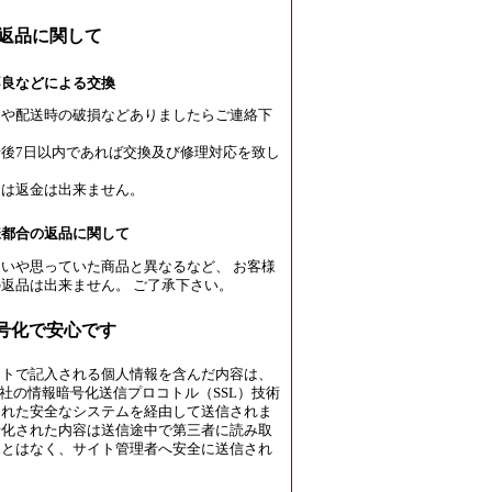
返品に関して
不良などによる交換
良や配送時の破損などありましたらご連絡下
後7日以内であれば交換及び修理対応を致し
たは返金は出来ません。
様都合の返品に関して
いや思っていた商品と異なるなど、 お客様
返品は出来ません。 ご了承下さい。
暗号化で安心です
イトで記入される個人情報を含んだ内容は、
rust社の情報暗号化送信プロコトル（SSL）技術
された安全なシステムを経由して送信されま
号化された内容は送信途中で第三者に読み取
ことはなく、サイト管理者へ安全に送信され