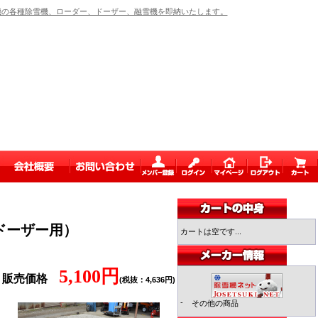
の各種除雪機、ローダー、ドーザー、融雪機を即納いたします。
ドーザー用）
カートは空です...
5,100円
販売価格
(税抜：4,636円)
-
その他の商品