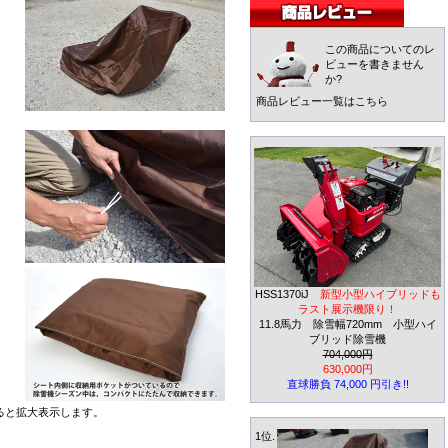
この商品についてのレ
ビューを書きません
か?
商品レビュー一覧はこちら
HSS1370iJ
新型小型ハイブリッドも
ラスト展示機限り！
11.8馬力 除雪幅720mm 小型ハイ
ブリッド除雪機
704,000円
630,000円
直球勝負 74,000 円引き!!
ると拡大表示します。