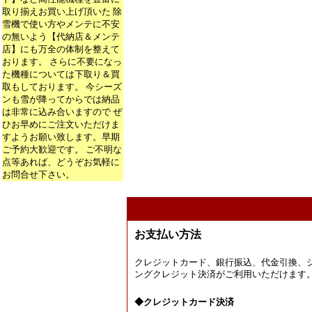
取り揃えお買い上げ頂いた 除
雪機で使い方やメンテに不安
の無いよう【代納店＆メンテ
店】にも万全の体制を整えて
おります。 さらに不要になっ
た機種については下取り＆買
取もしております。 今シーズ
ンも雪が降ってからでは納品
は非常に込み合いますので ぜ
ひお早めにご注文いただけま
すようお願い致します。早期
ご予約大歓迎です。 ご不明な
点等あれば、どうぞお気軽に
お問合せ下さい。
お支払い方法
クレジットカード、銀行振込、代金引換、
ングクレジット決済がご利用いただけます
◆クレジットカード決済