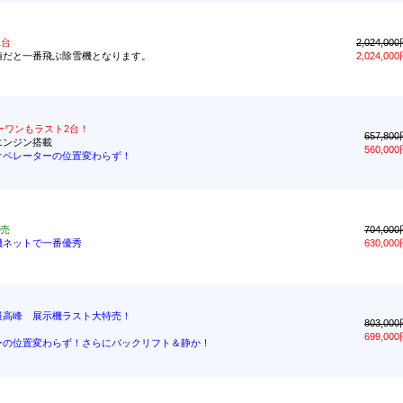
1台
2,024,00
値だと一番飛ぶ除雪機となります。
2,024,00
ーワンもラスト2台！
657,80
Aエンジン搭載
560,00
オペレーターの位置変わらず！
売
704,00
機ネットで一番優秀
630,00
最高峰 展示機ラスト大特売！
803,00
699,00
ーの位置変わらず！さらにバックリフト＆静か！