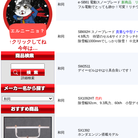
e-SB81 電動スノーブレード
新商品 
和同
フル電動でとっても静か！可変！リチ
SB692H スノーブレード
貴重な中型ド
和同
4.9馬力 待望のセル&サイドクラッ
除雪幅1000mmでしっかり除雪！ ※
SW2511
和同
デイーゼルはやはり具合良いです！
詳細検索
SX1092HT
売約
和同
除雪幅92cm、9.3馬力、60t/h 小型
SX1392
和同
ホンダエンジン搭載モデル