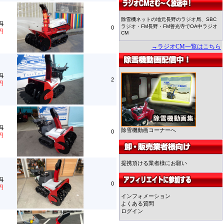
除雪機ネットの地元長野のラジオ局、SBC
0円
ラジオ・FM長野・FM善光寺でOA中ラジオ
0
0円
CM
→ラジオCM一覧はこちら
0円
2
0円
0円
除雪機動画コーナーへ
0
0円
提携頂ける業者様にお願い
0円
0
0円
インフォメーション
よくある質問
ログイン