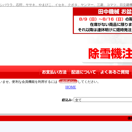
バウラ、石狩、ササキ、やまびこ、イセキ、クボタ、ヤンマー、三菱、コマツ、日立建機
いませ。便利な会員機能を利用するには
してください。
HOME
絞込み:
価