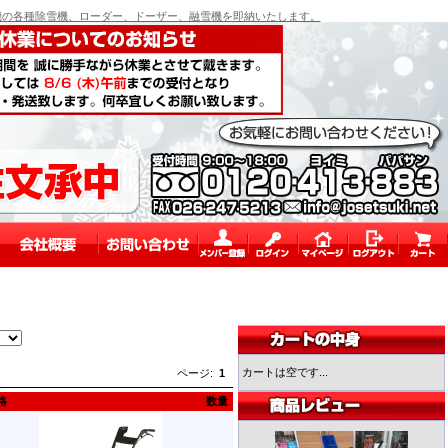
の各種除雪機、ローダー、ドーザー、融雪機を即納いたします。
カートは空です...
ページ:
1
格
数量