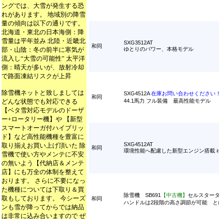
ングでは、大雪が発生する恐
れがあります。 地域別の降雪
量の傾向は以下の通りです。
北海道・東北の日本海側：降
雪量は平年並み 北陸・近畿北
SXG3512AT
和同
部・山陰：冬の前半に寒気が
ゆとりのパワー、本格モデル
流入し“大雪の可能性” 太平洋
側：晴天が多いが、放射冷却
で路面凍結リスクが上昇
除雪機ネットと致しましては
SXG4512A
在庫お問い合わせください
和同
どんな状態でも対応できる
44.1馬力 フル装備 最高性能モデル
【ベタ雪対応モデルのドーザ
ー+ロータリー機】や 【新型
スマートオーガ付ハイブリッ
ド】など高性能機種を豊富に
SXG4512AT
取り揃えお買い上げ頂いた 除
和同
環境性能へ配慮した新型エンジン搭載 
雪機で使い方やメンテに不安
の無いよう【代納店＆メンテ
店】にも万全の体制を整えて
おります。 さらに不要になっ
た機種については下取り＆買
除雪機 SB691
【中古機】
セルスター
取もしております。 今シーズ
和同
ハンドルは2段階の高さ調節が可能 と
ンも雪が降ってからでは納品
は非常に込み合いますので ぜ