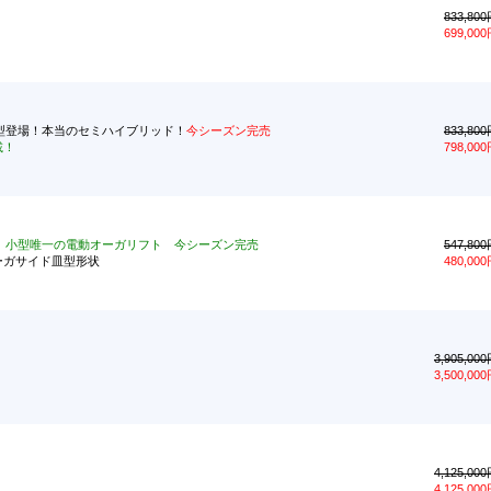
833,80
699,00
に新型登場！本当のセミハイブリッド！
今シーズン完売
833,80
載！
798,00
く
小型唯一の電動オーガリフト 今シーズン完売
547,80
ーガサイド皿型形状
480,00
3,905,00
3,500,00
4,125,00
4,125,00