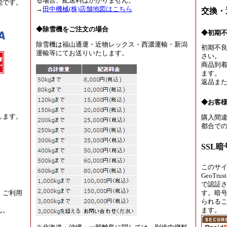
る場合、配送料はかかりません。
能です。
→
田中機械(株)店舗地図はこちら
交換・
◆除雪機をご注文の場合
◆初期
除雪機は福山通運・近物レックス・西濃運輸・新潟
初期不
運輸等にてお送りいたします。
さい。
商品到着
ます。
返品ま
◆お客
します。
購入間違
都合での
SSL
このサ
GeoT
で認証
、ご利用
す。暗
られる
ん。
ます。