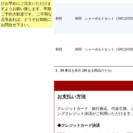
ひお早めにご注文いただけま
すようお願い致します。早期
ご予約大歓迎です。 ご不明な
和同
和同 シャーボルトセット（SXC1070/S
点等あれば、どうぞお気軽に
お問合せ下さい。
和同
和同 シャーボルトセット（SXC1070SE/S
1
-
24
番目を表示 (
24
ある商品のうち)
お支払い方法
クレジットカード、銀行振込、代金引換、
ングクレジット決済がご利用いただけます
◆クレジットカード決済