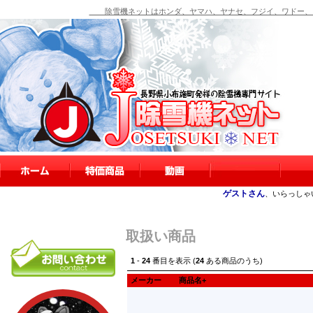
除雪機ネットはホンダ、ヤマハ、ヤナセ、フジイ、ワドー、シ
ゲストさん
、いらっしゃ
取扱い商品
1
-
24
番目を表示 (
24
ある商品のうち)
メーカー
商品名+