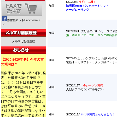
SXC1380
売約
中古機！
和同
除雪幅80cm バックオートリフト
オーガローリング
除雪機ネットFacebookペー
ジ
SXC1380H 大好評のSXCシリーズ
和同
指一本旋回にオーガローリング機能搭
メルマガ配信履歴
SXC965 よりシンプルにより使いやす
【2025-2026年冬】今年の雪
和同
電動オーガリフト・ラクラク操作・オ
の傾向は？
気象庁が2025年12月23日に発
表した最新の3か月予報で
は、とくに1月は西日本を中
SXG2412T
今シーズン完売
心に強い寒気が南下しやす
和同
大型クラスのシンプルモデル
く、2月も全国的に冬らしい
寒さになりそうです。 北・東
日本の日本海側の降雪量は、
ほぼ平年並みの予想です。 今
冬は冬型の気圧配置になりや
和同
SXG3512A
※今季完売となりました！
すく、寒気の南下するタイミ