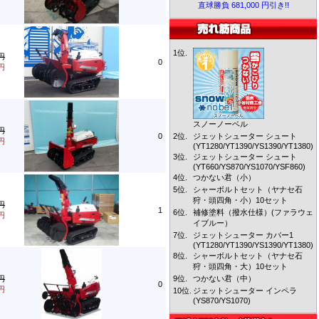
直球勝負 681,000 円引き!!
1位.
0円
0
0円
スノーノーベル
0円
0
2位.
ジェットシューター シュート
0円
(YT1280/YT1390/YS1390/YT1380)
3位.
ジェットシューター シュート
(YT660/YS870/YS1070/YSF860)
4位.
つかない君（小）
5位.
シャーボルトセット（ヤナセ石
狩・頭四角・小）10セット
0円
1
6位.
補修塗料（撥水仕様）(ファラウェ
0円
イブルー）
7位.
ジェットシューター カバー1
(YT1280/YT1390/YS1390/YT1380)
8位.
シャーボルトセット（ヤナセ石
狩・頭四角・大）10セット
0円
9位.
つかない君（中）
0
0円
10位.
ジェットシューター インペラ
(YS870/YS1070)