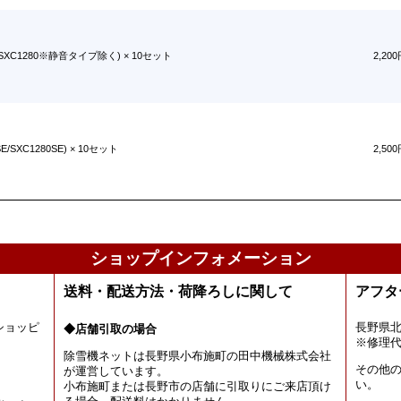
XC1280※静音タイプ除く) × 10セット
2,20
XC1280SE) × 10セット
2,50
ショップインフォメーション
送料・配送方法・荷降ろしに関して
アフタ
ショッピ
長野県
◆店舗引取の場合
。
※修理
除雪機ネットは長野県小布施町の田中機械株式会社
その他
が運営しています。
い。
小布施町または長野市の店舗に引取りにご来店頂け