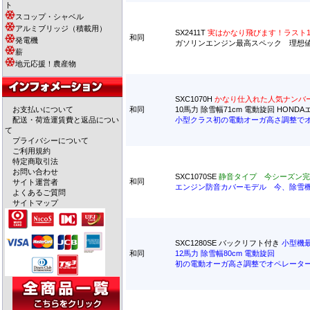
ト
スコップ・シャベル
アルミブリッジ（積載用）
SX2411T
実はかなり飛びます！ラスト
和同
発電機
ガソリンエンジン最高スペック 理想
薪
地元応援！農産物
SXC1070H
かなり仕入れた人気ナンバ
お支払いについて
和同
10馬力 除雪幅71cm 電動旋回 HOND
配送・荷造運賃費と返品につい
小型クラス初の電動オーガ高さ調整で
て
プライバシーについて
ご利用規約
特定商取引法
お問い合わせ
SXC1070SE
静音タイプ 今シーズン完
和同
サイト運営者
エンジン防音カバーモデル 今、除雪
よくあるご質問
サイトマップ
SXC1280SE バックリフト付き
小型機
和同
12馬力 除雪幅80cm 電動旋回
初の電動オーガ高さ調整でオペレータ