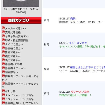
軽トラ用牽引ヒッチ 送料込
55,000円
SX1811T
売約
和同
除雪幅110cm、18馬力、126t/h 
メーカーで選ぶ->
充電式除雪機
早期予約推奨モデル
即納・特別割引商品
SX2010
今シーズン完売
タイプで選ぶ->
和同
ヤマハエンジン搭載！25ｍ飛びます！使
除雪幅で選ぶ->
価格で選ぶ->
機能で選ぶ->
馬力で選ぶ->
中古機･デモ機
SX2211T
確認しました日本中どこにも
除雪機オプション
和同
ワドー SX2211T 22馬力 ディ
補修部品->
防寒着・ブーツ・手袋・アイ
ゼン
除雪機ネットオリジナルグッ
ズ
薪割り機
SX2211W
今シーズン完売
和同
テレビショッピング商品
22馬力に2段オーガ登場！！
ラジオショッピング商品
除雪機お買い上げでプレゼン