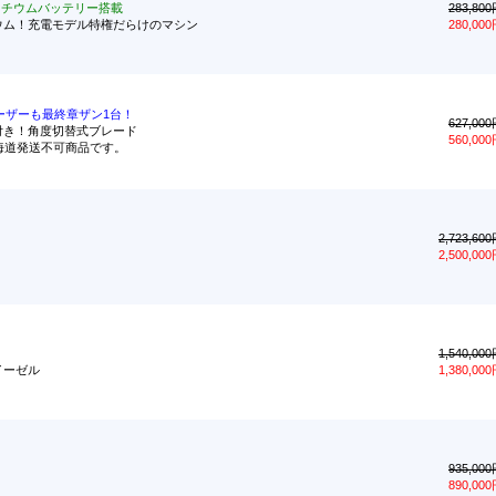
リチウムバッテリー搭載
283,80
ウム！充電モデル特権だらけのマシン
280,00
ーザーも最終章ザン1台！
627,00
チ付き！角度切替式ブレード
560,00
北海道発送不可商品です。
2,723,60
2,500,00
1,540,00
デイーゼル
1,380,00
935,00
890,00