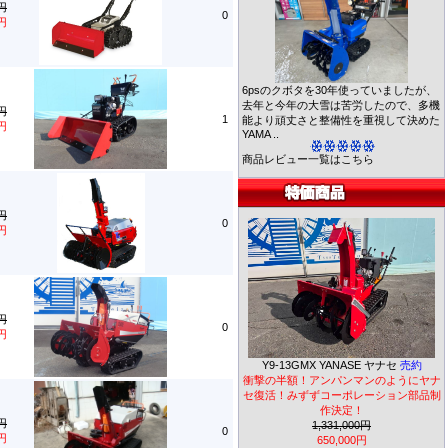
0円
0
0円
6psのクボタを30年使っていましたが、
去年と今年の大雪は苦労したので、多機
0円
1
能より頑丈さと整備性を重視して決めた
0円
YAMA ..
商品レビュー一覧はこちら
0円
0
0円
0円
0
0円
Y9-13GMX YANASE ヤナセ
売約
衝撃の半額！アンパンマンのようにヤナ
セ復活！みずずコーポレーション部品制
作決定！
0円
1,331,000円
0
0円
650,000円