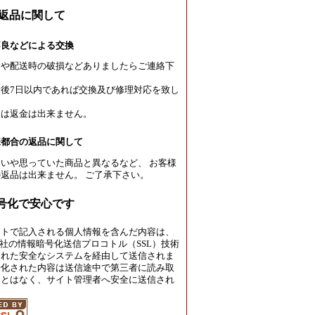
返品に関して
不良などによる交換
良や配送時の破損などありましたらご連絡下
後7日以内であれば交換及び修理対応を致し
たは返金は出来ません。
様都合の返品に関して
いや思っていた商品と異なるなど、 お客様
返品は出来ません。 ご了承下さい。
暗号化で安心です
イトで記入される個人情報を含んだ内容は、
rust社の情報暗号化送信プロコトル（SSL）技術
された安全なシステムを経由して送信されま
号化された内容は送信途中で第三者に読み取
ことはなく、サイト管理者へ安全に送信され