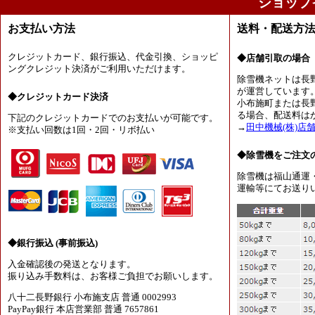
ショップ
お支払い方法
送料・配送方
クレジットカード、銀行振込、代金引換、ショッピ
◆店舗引取の場合
ングクレジット決済がご利用いただけます。
除雪機ネットは長
が運営しています
◆クレジットカード決済
小布施町または長
る場合、配送料は
下記のクレジットカードでのお支払いが可能です。
→
田中機械(株)店
※支払い回数は1回・2回・リボ払い
◆除雪機をご注文
除雪機は福山通運
運輸等にてお送り
◆銀行振込 (事前振込)
入金確認後の発送となります。
振り込み手数料は、お客様ご負担でお願いします。
八十二長野銀行 小布施支店 普通 0002993
PayPay銀行 本店営業部 普通 7657861