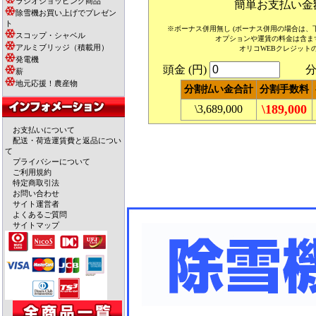
ラジオショッピング商品
簡単お支払い金
除雪機お買い上げでプレゼン
ト
※ボーナス併用無し (ボーナス併用の場合は
スコップ・シャベル
オプションや運賃の料金は含ま
アルミブリッジ（積載用）
オリコWEBクレジット
発電機
頭金 (円)
分割
薪
地元応援！農産物
分割払い金合計
分割手数料
\189,000
\3,689,000
お支払いについて
配送・荷造運賃費と返品につい
て
プライバシーについて
ご利用規約
特定商取引法
お問い合わせ
サイト運営者
よくあるご質問
サイトマップ