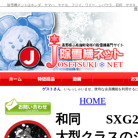
除雪機ネットはホンダ、ヤマハ、ヤナセ、フジイ、ワドー、シバウラ、石狩、ササキ、
機
ゲストさん
、いらっしゃいませ。便利な会員機能を利用する
HOME
和同 SXG2
大型クラスの