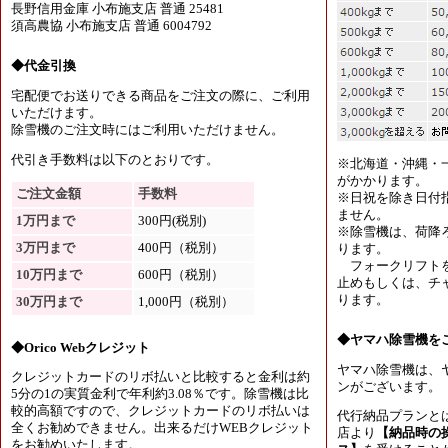
長野信用金庫 小布施支店 普通 25481
須高農協 小布施支店 普通 6004792
◆代金引換
宅配便でお送りできる商品をご注文の際に、ご利用
いただけます。
除雪機のご注文時にはご利用いただけません。
代引き手数料は以下のとおりです。
※北海道・沖縄・
がかかります。
ご注文金額
手数料
※日祝を除き日付
ません。
1万円まで
300円(税別)
※除雪機は、荷降
3万円まで
400円（税別）
ります。
フォークリフトを
10万円まで
600円（税別）
止めもしくは、チャ
ります。
30万円まで
1,000円（税別）
◆ヤマハ除雪機を
◆Orico Webクレジット
ヤマハ除雪機は、
クレジットカードのリボ払いと比較すると金利は約
ンがございます。
5分の1の実質金利で年利約3.08％です。除雪機は比
較的高額ですので、クレジットカードのリボ払いは
代行納品プランと
全くお勧めできません。出来るだけWEBクレジット
店より
【納品時の
をお勧めいたします。