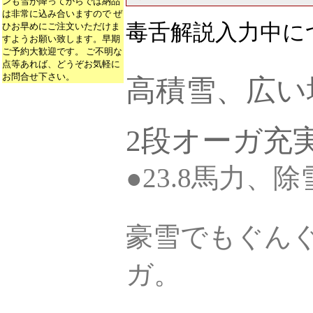
ンも雪が降ってからでは納品
は非常に込み合いますので ぜ
毒舌解説入力中に
ひお早めにご注文いただけま
すようお願い致します。早期
ご予約大歓迎です。 ご不明な
点等あれば、どうぞお気軽に
お問合せ下さい。
高積雪、広い
2段オーガ充
●23.8馬力、除雪
豪雪でもぐん
ガ。