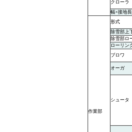
クローラ
幅×接地長
形式
除雪部上
除雪部ロ
ローリン
ブロワ
オーガ
シュータ
作業部