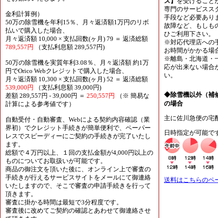
ス】
を受けること
専門のサービスス
金利計算例）
手段など必要あり
50万の除雪機を年利15％、月々返済額1万円のリボ
故障など、もしも
払いで購入した場合、
ひご利用下さい。
月々返済額 10,000 × 支払回数(ヶ月) 79 ＝ 返済総額
※対応代理店への
789,557円
（支払利息額 289,557円)
お時間がかかる場
※離島・北海道・
50万の除雪機を実質年利3.08％、月々返済額 約1万
応が出来ない場合
円でOrico Webクレジットで購入した場合、
い。
月々返済額 10,300 × 支払回数(ヶ月) 52 ＝ 返済総額
539,000円
（支払利息額 39,000円)
◆除雪機以外（補
差額 289,557円 - 39,000円 ＝
250,557円
（※ 簡易な
の場合
計算による参考値です）
主に佐川急便の宅
自動受付・自動審査、Webによる契約内容確認（業
界初）でクレジット手続きが簡単便利で、ペーパー
日時指定が可能で
レスでスピーディーにご契約の手続きが完了いたし
ます。
総額で４万円以上、１回の支払金額が4,000円以上の
ものについてお取扱いが可能です。
商品の御注文を頂いた後に、オンライン上で審査の
手続きが行えるサービスサイトをメールにて御連絡
送料はこちらのペ
いたしますので、そこで審査の申請手続きを行って
頂きます。
審査に掛かる時間は最短で3分程度です。
審査後に改めてご契約の確認とあわせて御連絡させ