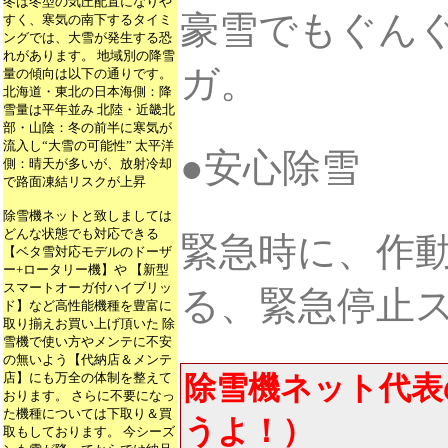
冬は冬型の気圧配置になりや
豪雪でもぐん
すく、寒気の南下するタイミ
ングでは、大雪が発生する恐
れがあります。 地域別の降雪
ガ。
量の傾向は以下の通りです。
北海道・東北の日本海側：降
雪量は平年並み 北陸・近畿北
部・山陰：冬の前半に寒気が
流入し“大雪の可能性” 太平洋
●安心除雪
側：晴天が多いが、放射冷却
で路面凍結リスクが上昇
除雪機ネットと致しましては
どんな状態でも対応できる
緊急時に、作
【ベタ雪対応モデルのドーザ
ー+ロータリー機】や 【新型
スマートオーガ付ハイブリッ
る、緊急停止
ド】など高性能機種を豊富に
取り揃えお買い上げ頂いた 除
雪機で使い方やメンテに不安
の無いよう【代納店＆メンテ
店】にも万全の体制を整えて
除雪機ネット代表
おります。 さらに不要になっ
た機種については下取り＆買
うよ！）
取もしております。 今シーズ