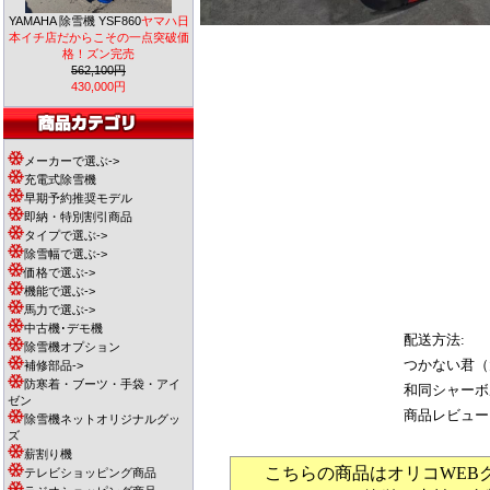
YAMAHA 除雪機 YSF860
ヤマハ日
本イチ店だからこその一点突破価
格！ズン完売
562,100円
430,000円
メーカーで選ぶ->
充電式除雪機
早期予約推奨モデル
即納・特別割引商品
タイプで選ぶ->
除雪幅で選ぶ->
価格で選ぶ->
機能で選ぶ->
馬力で選ぶ->
中古機･デモ機
配送方法:
除雪機オプション
つかない君（
補修部品->
防寒着・ブーツ・手袋・アイ
和同シャーボ
ゼン
商品レビュー
除雪機ネットオリジナルグッ
ズ
薪割り機
こちらの商品はオリコWEB
テレビショッピング商品