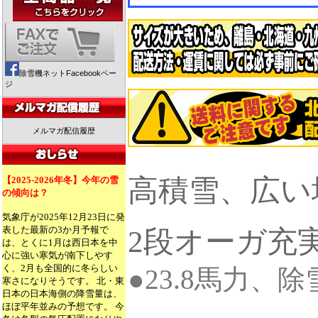
除雪機ネットFacebookペー
ジ
メルマガ配信履歴
高積雪、広い
【2025-2026年冬】今年の雪
の傾向は？
気象庁が2025年12月23日に発
表した最新の3か月予報で
2段オーガ充
は、とくに1月は西日本を中
心に強い寒気が南下しやす
く、2月も全国的に冬らしい
●23.8馬力、除雪
寒さになりそうです。 北・東
日本の日本海側の降雪量は、
ほぼ平年並みの予想です。 今