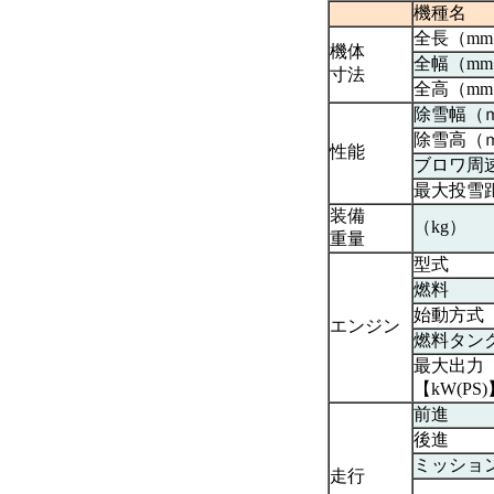
機種名
全長（m
機体
全幅（m
寸法
全高（m
除雪幅（
除雪高（
性能
ブロワ周
最大投雪
装備
（kg）
重量
型式
燃料
始動方式
エンジン
燃料タン
最大出力
【kW(PS)
前進
後進
ミッショ
走行