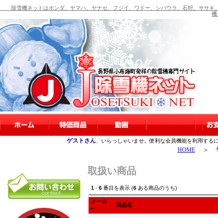
除雪機ネットはホンダ、ヤマハ、ヤナセ、フジイ、ワドー、シバウラ、石狩、ササキ、
機
ゲストさん
、いらっしゃいませ。便利な会員機能を利用する
HOME
＞
取扱い商品
1
-
6
番目を表示 (
6
ある商品のうち)
メーカ
商品名
ー