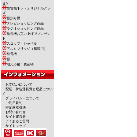
ゼン
除雪機ネットオリジナルグッ
ズ
薪割り機
テレビショッピング商品
ラジオショッピング商品
除雪機お買い上げでプレゼン
ト
スコップ・シャベル
アルミブリッジ（積載用）
発電機
薪
地元応援！農産物
お支払いについて
配送・荷造運賃費と返品につい
て
プライバシーについて
ご利用規約
特定商取引法
お問い合わせ
サイト運営者
よくあるご質問
サイトマップ