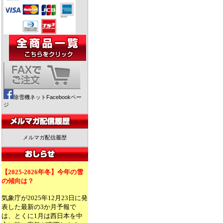
除雪機ネットFacebookペー
ジ
メルマガ配信履歴
【2025-2026年冬】今年の雪
の傾向は？
気象庁が2025年12月23日に発
表した最新の3か月予報で
は、とくに1月は西日本を中