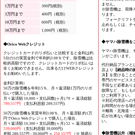
ません。
1万円まで
300円(税別)
※除雪機は、荷降
3万円まで
400円（税別）
ります。
フォークリフトを
10万円まで
600円（税別）
止めもしくは、チャ
ります。
30万円まで
1,000円（税別）
◆ヤマハ除雪機を
◆Orico Webクレジット
ヤマハ除雪機は、
クレジットカードのリボ払いと比較すると金利は約
ンがございます。
5分の1の実質金利で年利約3.08％です。除雪機は比
較的高額ですので、クレジットカードのリボ払いは
代行納品プランと
全くお勧めできません。出来るだけWEBクレジット
店より
【納品時の
をお勧めいたします。
ス】
を受けること
専門のサービスス
金利計算例）
手段など必要あり
50万の除雪機を年利15％、月々返済額1万円のリボ
故障など、もしも
払いで購入した場合、
ひご利用下さい。
月々返済額 10,000 × 支払回数(ヶ月) 79 ＝ 返済総額
※対応代理店への
789,557円
（支払利息額 289,557円)
お時間がかかる場
※離島・北海道・
50万の除雪機を実質年利3.08％、月々返済額 約1万
応が出来ない場合
円でOrico Webクレジットで購入した場合、
い。
月々返済額 10,300 × 支払回数(ヶ月) 52 ＝ 返済総額
539,000円
（支払利息額 39,000円)
◆除雪機以外（補
差額 289,557円 - 39,000円 ＝
250,557円
（※ 簡易な