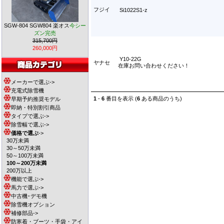
フジイ
Si1022S1-z
SGW-804 SGW804 楽オス
今シー
ズン完売
315,700円
260,000円
Y10-22G
ヤナセ
在庫お問い合わせください！
メーカーで選ぶ->
充電式除雪機
1
-
6
番目を表示 (
6
ある商品のうち)
早期予約推奨モデル
即納・特別割引商品
タイプで選ぶ->
除雪幅で選ぶ->
価格で選ぶ
->
30万未満
30～50万未満
50～100万未満
100～200万未満
200万以上
機能で選ぶ->
馬力で選ぶ->
中古機･デモ機
除雪機オプション
補修部品->
防寒着・ブーツ・手袋・アイ