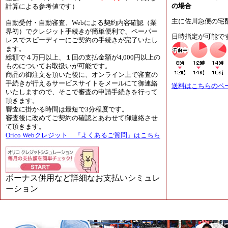
の場合
計算による参考値です）
主に佐川急便の宅
自動受付・自動審査、Webによる契約内容確認（業
界初）でクレジット手続きが簡単便利で、ペーパー
日時指定が可能で
レスでスピーディーにご契約の手続きが完了いたし
ます。
総額で４万円以上、１回の支払金額が4,000円以上の
ものについてお取扱いが可能です。
商品の御注文を頂いた後に、オンライン上で審査の
手続きが行えるサービスサイトをメールにて御連絡
送料はこちらのペ
いたしますので、そこで審査の申請手続きを行って
頂きます。
審査に掛かる時間は最短で3分程度です。
審査後に改めてご契約の確認とあわせて御連絡させ
て頂きます。
Orico Webクレジット 『よくあるご質問』はこちら
ボーナス併用など詳細なお支払いシミュレ
ーション