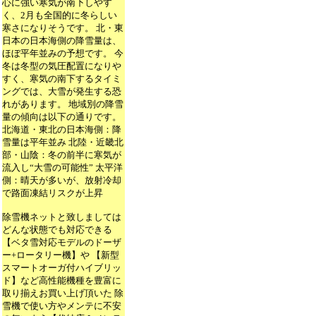
心に強い寒気が南下しやす
く、2月も全国的に冬らしい
寒さになりそうです。 北・東
日本の日本海側の降雪量は、
ほぼ平年並みの予想です。 今
冬は冬型の気圧配置になりや
すく、寒気の南下するタイミ
ングでは、大雪が発生する恐
れがあります。 地域別の降雪
量の傾向は以下の通りです。
北海道・東北の日本海側：降
雪量は平年並み 北陸・近畿北
部・山陰：冬の前半に寒気が
流入し“大雪の可能性” 太平洋
側：晴天が多いが、放射冷却
で路面凍結リスクが上昇
除雪機ネットと致しましては
どんな状態でも対応できる
【ベタ雪対応モデルのドーザ
ー+ロータリー機】や 【新型
スマートオーガ付ハイブリッ
ド】など高性能機種を豊富に
取り揃えお買い上げ頂いた 除
雪機で使い方やメンテに不安