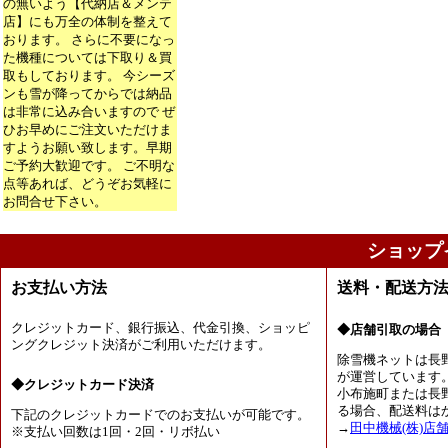
の無いよう【代納店＆メンテ
店】にも万全の体制を整えて
おります。 さらに不要になっ
た機種については下取り＆買
取もしております。 今シーズ
ンも雪が降ってからでは納品
は非常に込み合いますので ぜ
ひお早めにご注文いただけま
すようお願い致します。早期
ご予約大歓迎です。 ご不明な
点等あれば、どうぞお気軽に
お問合せ下さい。
ショップ
お支払い方法
送料・配送方
クレジットカード、銀行振込、代金引換、ショッピ
◆店舗引取の場合
ングクレジット決済がご利用いただけます。
除雪機ネットは長
が運営しています
◆クレジットカード決済
小布施町または長
る場合、配送料は
下記のクレジットカードでのお支払いが可能です。
→
田中機械(株)店
※支払い回数は1回・2回・リボ払い