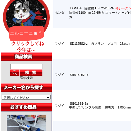
HONDA 除雪機 HSL2511JRG
今シーズ
ホンダ
除雪幅1100mm 22.4馬力 スマートオー
ガ
フジイ
SD1125S2-z ガソリン プロ用 25馬力
フジイ
Si1014DK1-z
詳細検索
Si1018S1-Sz
フジイ
中型ガソリンフル装備 18馬力 1.000