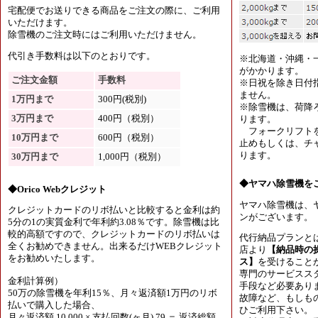
宅配便でお送りできる商品をご注文の際に、ご利用
いただけます。
除雪機のご注文時にはご利用いただけません。
代引き手数料は以下のとおりです。
※北海道・沖縄・
がかかります。
ご注文金額
手数料
※日祝を除き日付
ません。
1万円まで
300円(税別)
※除雪機は、荷降
3万円まで
400円（税別）
ります。
フォークリフトを
10万円まで
600円（税別）
止めもしくは、チャ
ります。
30万円まで
1,000円（税別）
◆ヤマハ除雪機を
◆Orico Webクレジット
ヤマハ除雪機は、
クレジットカードのリボ払いと比較すると金利は約
ンがございます。
5分の1の実質金利で年利約3.08％です。除雪機は比
較的高額ですので、クレジットカードのリボ払いは
代行納品プランと
全くお勧めできません。出来るだけWEBクレジット
店より
【納品時の
をお勧めいたします。
ス】
を受けること
専門のサービスス
金利計算例）
手段など必要あり
50万の除雪機を年利15％、月々返済額1万円のリボ
故障など、もしも
払いで購入した場合、
ひご利用下さい。
月々返済額 10,000 × 支払回数(ヶ月) 79 ＝ 返済総額