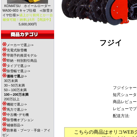
KOMATSU ホイールローダー
WA30-6E0 キャブ仕様 ≪除雪タ
イヤ仕様≫
値上がり前何とか一台
確保可能！納車は6月 【商談中】
5,600,000円
フジイ
S
メーカーで選ぶ->
充電式除雪機
早期予約推奨モデル
即納・特別割引商品
タイプで選ぶ->
除雪幅で選ぶ->
価格で選ぶ
->
30万未満
30～50万未満
フジイシャー
50～100万未満
短尺シュータ
100～200万未満
200万以上
商品レビュー
機能で選ぶ->
レビューでプ
馬力で選ぶ->
中古機･デモ機
配送方法:
除雪機オプション
補修部品->
防寒着・ブーツ・手袋・アイ
こちらの商品はオリコWEB
ゼン