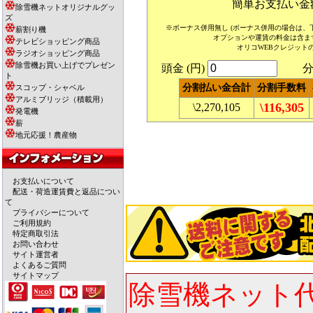
簡単お支払い金
除雪機ネットオリジナルグッ
ズ
※ボーナス併用無し (ボーナス併用の場合は
薪割り機
オプションや運賃の料金は含ま
テレビショッピング商品
オリコWEBクレジット
ラジオショッピング商品
除雪機お買い上げでプレゼン
頭金 (円)
分割
ト
分割払い金合計
分割手数料
スコップ・シャベル
アルミブリッジ（積載用）
\116,305
\2,270,105
発電機
薪
地元応援！農産物
お支払いについて
配送・荷造運賃費と返品につい
て
プライバシーについて
ご利用規約
特定商取引法
お問い合わせ
サイト運営者
よくあるご質問
サイトマップ
除雪機ネット