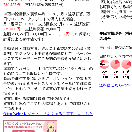
※対応代理店への
789,557円
（支払利息額 289,557円)
お時間がかかる場
※離島・北海道・
50万の除雪機を実質年利3.08％、月々返済額 約1万
応が出来ない場合
円でOrico Webクレジットで購入した場合、
い。
月々返済額 10,300 × 支払回数(ヶ月) 52 ＝ 返済総額
539,000円
（支払利息額 39,000円)
◆除雪機以外（補
差額 289,557円 - 39,000円 ＝
250,557円
（※ 簡易な
の場合
計算による参考値です）
主に佐川急便の宅
自動受付・自動審査、Webによる契約内容確認（業
界初）でクレジット手続きが簡単便利で、ペーパー
日時指定が可能で
レスでスピーディーにご契約の手続きが完了いたし
ます。
総額で４万円以上、１回の支払金額が4,000円以上の
ものについてお取扱いが可能です。
商品の御注文を頂いた後に、オンライン上で審査の
手続きが行えるサービスサイトをメールにて御連絡
送料はこちらのペ
いたしますので、そこで審査の申請手続きを行って
頂きます。
審査に掛かる時間は最短で3分程度です。
審査後に改めてご契約の確認とあわせて御連絡させ
て頂きます。
Orico Webクレジット 『よくあるご質問』はこちら