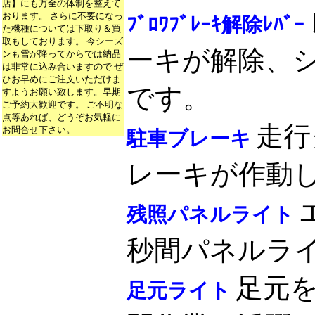
店】にも万全の体制を整えて
おります。 さらに不要になっ
ﾌﾞﾛﾜﾌﾞﾚｰｷ解除ﾚﾊﾞｰ
た機種については下取り＆買
取もしております。 今シーズ
ーキが解除、シ
ンも雪が降ってからでは納品
は非常に込み合いますので ぜ
ひお早めにご注文いただけま
です。
すようお願い致します。早期
ご予約大歓迎です。 ご不明な
点等あれば、どうぞお気軽に
走行
お問合せ下さい。
駐車ブレーキ
レーキが作動
残照パネルライト
秒間パネルライ
足元
足元ライト