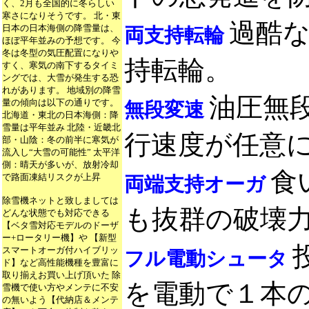
く、2月も全国的に冬らしい
寒さになりそうです。 北・東
過酷
日本の日本海側の降雪量は、
両支持転輪
ほぼ平年並みの予想です。 今
冬は冬型の気圧配置になりや
持転輪。
すく、寒気の南下するタイミ
ングでは、大雪が発生する恐
れがあります。 地域別の降雪
油圧無
量の傾向は以下の通りです。
無段変速
北海道・東北の日本海側：降
雪量は平年並み 北陸・近畿北
行速度が任意
部・山陰：冬の前半に寒気が
流入し“大雪の可能性” 太平洋
側：晴天が多いが、放射冷却
食
で路面凍結リスクが上昇
両端支持オーガ
除雪機ネットと致しましては
も抜群の破壊
どんな状態でも対応できる
【ベタ雪対応モデルのドーザ
ー+ロータリー機】や 【新型
スマートオーガ付ハイブリッ
フル電動シュータ
ド】など高性能機種を豊富に
取り揃えお買い上げ頂いた 除
を電動で１本の
雪機で使い方やメンテに不安
の無いよう【代納店＆メンテ