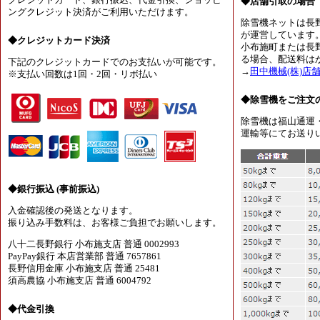
クレジットカード、銀行振込、代金引換、ショッピ
◆店舗引取の場合
ングクレジット決済がご利用いただけます。
除雪機ネットは長
が運営しています
◆クレジットカード決済
小布施町または長
る場合、配送料は
下記のクレジットカードでのお支払いが可能です。
→
田中機械(株)店
※支払い回数は1回・2回・リボ払い
◆除雪機をご注文
除雪機は福山通運
運輸等にてお送り
◆銀行振込 (事前振込)
入金確認後の発送となります。
振り込み手数料は、お客様ご負担でお願いします。
八十二長野銀行 小布施支店 普通 0002993
PayPay銀行 本店営業部 普通 7657861
長野信用金庫 小布施支店 普通 25481
須高農協 小布施支店 普通 6004792
◆代金引換