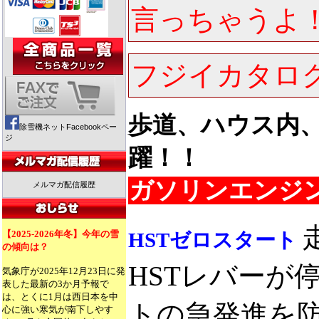
言っちゃうよ
フジイカタロ
歩道、ハウス内
除雪機ネットFacebookペー
ジ
躍！！
ガソリンエンジ
メルマガ配信履歴
【2025-2026年冬】今年の雪
HSTゼロスタート
の傾向は？
HSTレバーが
気象庁が2025年12月23日に発
表した最新の3か月予報で
は、とくに1月は西日本を中
トの急発進を
心に強い寒気が南下しやす