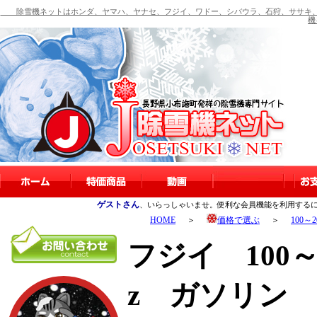
除雪機ネットはホンダ、ヤマハ、ヤナセ、フジイ、ワドー、シバウラ、石狩、ササキ、
機
ゲストさん
、いらっしゃいませ。便利な会員機能を利用する
HOME
＞
価格で選ぶ
＞
100～
フジイ 100～2
z ガソリン 