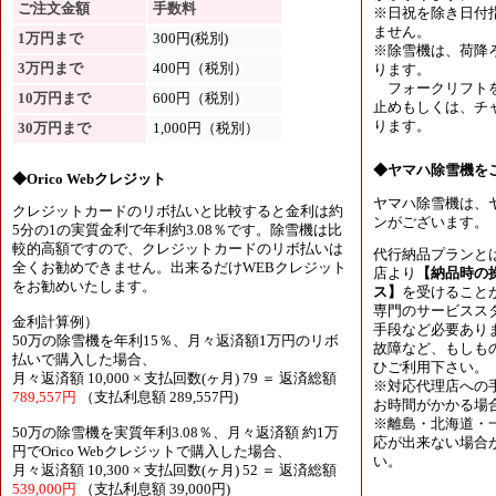
ご注文金額
手数料
※日祝を除き日付
ません。
1万円まで
300円(税別)
※除雪機は、荷降
3万円まで
400円（税別）
ります。
フォークリフトを
10万円まで
600円（税別）
止めもしくは、チャ
ります。
30万円まで
1,000円（税別）
◆ヤマハ除雪機を
◆Orico Webクレジット
ヤマハ除雪機は、
クレジットカードのリボ払いと比較すると金利は約
ンがございます。
5分の1の実質金利で年利約3.08％です。除雪機は比
較的高額ですので、クレジットカードのリボ払いは
代行納品プランと
全くお勧めできません。出来るだけWEBクレジット
店より
【納品時の
をお勧めいたします。
ス】
を受けること
専門のサービスス
金利計算例）
手段など必要あり
50万の除雪機を年利15％、月々返済額1万円のリボ
故障など、もしも
払いで購入した場合、
ひご利用下さい。
月々返済額 10,000 × 支払回数(ヶ月) 79 ＝ 返済総額
※対応代理店への
789,557円
（支払利息額 289,557円)
お時間がかかる場
※離島・北海道・
50万の除雪機を実質年利3.08％、月々返済額 約1万
応が出来ない場合
円でOrico Webクレジットで購入した場合、
い。
月々返済額 10,300 × 支払回数(ヶ月) 52 ＝ 返済総額
539,000円
（支払利息額 39,000円)