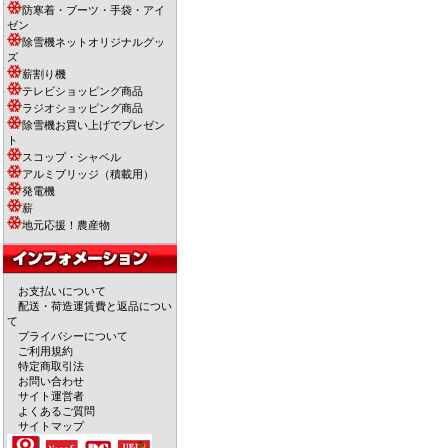
防寒着・ブーツ・手袋・アイ
ゼン
除雪機ネットオリジナルグッ
ズ
薪割り機
テレビショッピング商品
ラジオショッピング商品
除雪機お買い上げでプレゼン
ト
スコップ・シャベル
アルミブリッジ（積載用）
発電機
薪
地元応援！農産物
お支払いについて
配送・荷造運賃費と返品につい
て
プライバシーについて
ご利用規約
特定商取引法
お問い合わせ
サイト運営者
よくあるご質問
サイトマップ