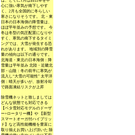
は、とくに1月は西日本を中
心に強い寒気が南下しやす
く、2月も全国的に冬らしい
寒さになりそうです。 北・東
日本の日本海側の降雪量は、
ほぼ平年並みの予想です。 今
冬は冬型の気圧配置になりや
すく、寒気の南下するタイミ
ングでは、大雪が発生する恐
れがあります。 地域別の降雪
量の傾向は以下の通りです。
北海道・東北の日本海側：降
雪量は平年並み 北陸・近畿北
部・山陰：冬の前半に寒気が
流入し“大雪の可能性” 太平洋
側：晴天が多いが、放射冷却
で路面凍結リスクが上昇
除雪機ネットと致しましては
どんな状態でも対応できる
【ベタ雪対応モデルのドーザ
ー+ロータリー機】や 【新型
スマートオーガ付ハイブリッ
ド】など高性能機種を豊富に
取り揃えお買い上げ頂いた 除