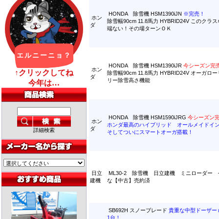
HONDA 除雪機 HSM1390iJN
※完売！
ホン
除雪幅90cm 11.8馬力 HYBRID24V このク
ダ
端ない！その場ターンＯＫ
HONDA 除雪機 HSM1390iJR
今シーズン完
ホン
除雪幅90cm 11.8馬力 HYBRID24V オーガ
ダ
リー除雪高さ機能
HONDA 除雪機 HSM1590iJRG
今シーズン
ホン
ホンダ最高のハイブリッド オールメイドイ
ダ
詳細検索
そしてついにスマートオーガ搭載！
日立
ML30-2 除雪機 日立建機 ミニローダー
建機
な【中古】売約済
SB692H スノーブレード
貴重な中型ドーザー
1台！