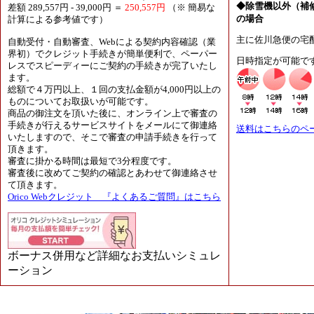
◆除雪機以外（補
差額 289,557円 - 39,000円 ＝
250,557円
（※ 簡易な
の場合
計算による参考値です）
主に佐川急便の宅
自動受付・自動審査、Webによる契約内容確認（業
界初）でクレジット手続きが簡単便利で、ペーパー
日時指定が可能で
レスでスピーディーにご契約の手続きが完了いたし
ます。
総額で４万円以上、１回の支払金額が4,000円以上の
ものについてお取扱いが可能です。
商品の御注文を頂いた後に、オンライン上で審査の
手続きが行えるサービスサイトをメールにて御連絡
送料はこちらのペ
いたしますので、そこで審査の申請手続きを行って
頂きます。
審査に掛かる時間は最短で3分程度です。
審査後に改めてご契約の確認とあわせて御連絡させ
て頂きます。
Orico Webクレジット 『よくあるご質問』はこちら
ボーナス併用など詳細なお支払いシミュレ
ーション