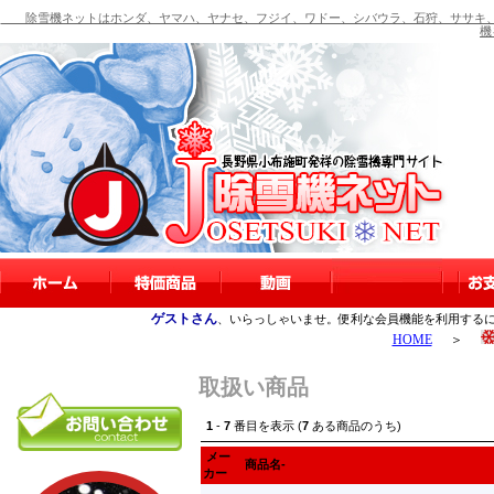
除雪機ネットはホンダ、ヤマハ、ヤナセ、フジイ、ワドー、シバウラ、石狩、ササキ、
機
ゲストさん
、いらっしゃいませ。便利な会員機能を利用する
HOME
＞
取扱い商品
1
-
7
番目を表示 (
7
ある商品のうち)
メー
商品名-
カー