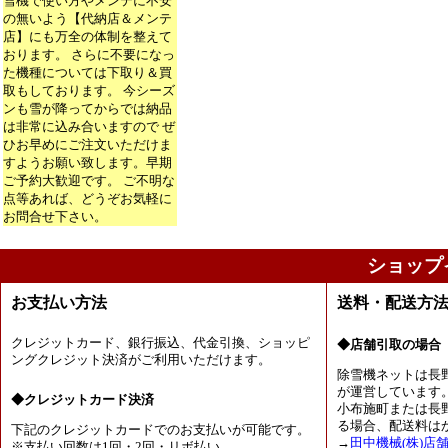
雪機で使い方やメンテに不安
の無いよう【代納店＆メンテ
店】にも万全の体制を整えて
おります。 さらに不要になっ
た機種については下取り＆買
取もしております。 今シーズ
ンも雪が降ってからでは納品
は非常に込み合いますので ぜ
ひお早めにご注文いただけま
すようお願い致します。早期
ご予約大歓迎です。 ご不明な
点等あれば、どうぞお気軽に
お問合せ下さい。
ショップ
お支払い方法
送料・配送方
クレジットカード、銀行振込、代金引換、ショッピ
◆店舗引取の場合
ングクレジット決済がご利用いただけます。
除雪機ネットは長
が運営しています
◆クレジットカード決済
小布施町または長
る場合、配送料は
下記のクレジットカードでのお支払いが可能です。
→
田中機械(株)店
※支払い回数は1回・2回・リボ払い