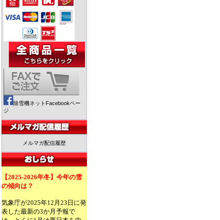
除雪機ネットFacebookペー
ジ
メルマガ配信履歴
【2025-2026年冬】今年の雪
の傾向は？
気象庁が2025年12月23日に発
表した最新の3か月予報で