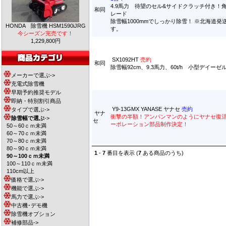
4.9馬力 待望のセル&サイドクラッチ付き！
和同
レード
除雪幅1000mmでしっかり除雪！ ※北海道発
HONDA 除雪機 HSM1590iJRG
す。
今シーズン完売です！
1,229,800円
SX1092HT
売約
和同
除雪幅92cm、9.3馬力、60t/h 小型デイーゼ
メーカーで選ぶ->
充電式除雪機
早期予約推奨モデル
即納・特別割引商品
Y9-13GMX YANASE ヤナセ
売約
タイプで選ぶ->
ヤナ
衝撃の半額！アンパンマンのようにヤナセ復
除雪幅で選ぶ
->
セ
ーポレーション部品制作決定！
50～60ｃｍ未満
60～70ｃｍ未満
70～80ｃｍ未満
80～90ｃｍ未満
1
-
7
番目を表示 (
7
ある商品のうち)
90～100ｃｍ未満
100～110ｃｍ未満
110cm以上
価格で選ぶ->
機能で選ぶ->
馬力で選ぶ->
中古機･デモ機
除雪機オプション
補修部品->