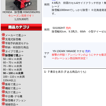
4.9馬力 待望のセル&サイドクラッチ付き！
和同
レード
除雪幅1000mmでしっかり除雪！ ※北海道発
HONDA 除雪機 HSM1590iJRG
す。
今シーズン完売です！
1,229,800円
SX1092HT
売約
和同
除雪幅92cm、9.3馬力、60t/h 小型デイーゼ
メーカーで選ぶ->
充電式除雪機
早期予約推奨モデル
即納・特別割引商品
Y9-13GMX YANASE ヤナセ
売約
タイプで選ぶ->
ヤナ
衝撃の半額！アンパンマンのようにヤナセ復
除雪幅で選ぶ
->
セ
ーポレーション部品制作決定！
50～60ｃｍ未満
60～70ｃｍ未満
70～80ｃｍ未満
80～90ｃｍ未満
1
-
7
番目を表示 (
7
ある商品のうち)
90～100ｃｍ未満
100～110ｃｍ未満
110cm以上
価格で選ぶ->
機能で選ぶ->
馬力で選ぶ->
中古機･デモ機
除雪機オプション
補修部品->