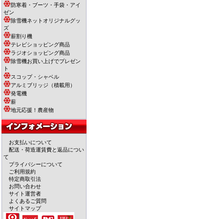
防寒着・ブーツ・手袋・アイ
ゼン
除雪機ネットオリジナルグッ
ズ
薪割り機
テレビショッピング商品
ラジオショッピング商品
除雪機お買い上げでプレゼン
ト
スコップ・シャベル
アルミブリッジ（積載用）
発電機
薪
地元応援！農産物
お支払いについて
配送・荷造運賃費と返品につい
て
プライバシーについて
ご利用規約
特定商取引法
お問い合わせ
サイト運営者
よくあるご質問
サイトマップ