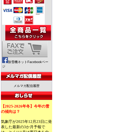
除雪機ネットFacebookペー
ジ
メルマガ配信履歴
【2025-2026年冬】今年の雪
の傾向は？
気象庁が2025年12月23日に発
表した最新の3か月予報で