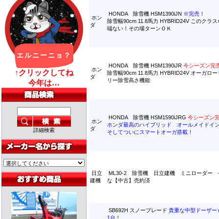
HONDA 除雪機 HSM1390iJN
※完売！
ホン
除雪幅90cm 11.8馬力 HYBRID24V このク
ダ
端ない！その場ターンＯＫ
HONDA 除雪機 HSM1390iJR
今シーズン完
ホン
除雪幅90cm 11.8馬力 HYBRID24V オーガ
ダ
リー除雪高さ機能
HONDA 除雪機 HSM1590iJRG
今シーズン
ホン
ホンダ最高のハイブリッド オールメイドイ
ダ
詳細検索
そしてついにスマートオーガ搭載！
日立
ML30-2 除雪機 日立建機 ミニローダー
建機
な【中古】売約済
SB692H スノーブレード
貴重な中型ドーザー
1台！