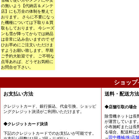
雪機で使い方やメンテに不安
の無いよう【代納店＆メンテ
店】にも万全の体制を整えて
おります。 さらに不要になっ
た機種については下取り＆買
取もしております。 今シーズ
ンも雪が降ってからでは納品
は非常に込み合いますので ぜ
ひお早めにご注文いただけま
すようお願い致します。早期
ご予約大歓迎です。 ご不明な
点等あれば、どうぞお気軽に
お問合せ下さい。
ショップ
お支払い方法
送料・配送方
クレジットカード、銀行振込、代金引換、ショッピ
◆店舗引取の場合
ングクレジット決済がご利用いただけます。
除雪機ネットは長
が運営しています
◆クレジットカード決済
小布施町または長
る場合、配送料は
下記のクレジットカードでのお支払いが可能です。
→
田中機械(株)店
※支払い回数は1回・2回・リボ払い