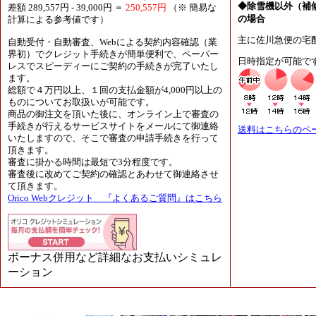
◆除雪機以外（補
差額 289,557円 - 39,000円 ＝
250,557円
（※ 簡易な
の場合
計算による参考値です）
主に佐川急便の宅
自動受付・自動審査、Webによる契約内容確認（業
界初）でクレジット手続きが簡単便利で、ペーパー
日時指定が可能で
レスでスピーディーにご契約の手続きが完了いたし
ます。
総額で４万円以上、１回の支払金額が4,000円以上の
ものについてお取扱いが可能です。
商品の御注文を頂いた後に、オンライン上で審査の
手続きが行えるサービスサイトをメールにて御連絡
送料はこちらのペ
いたしますので、そこで審査の申請手続きを行って
頂きます。
審査に掛かる時間は最短で3分程度です。
審査後に改めてご契約の確認とあわせて御連絡させ
て頂きます。
Orico Webクレジット 『よくあるご質問』はこちら
ボーナス併用など詳細なお支払いシミュレ
ーション