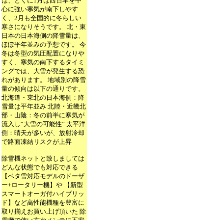
は、とくに1月は西日本を中
心に強い寒気が南下しやす
く、2月も全国的に冬らしい
寒さになりそうです。 北・東
日本の日本海側の降雪量は、
ほぼ平年並みの予想です。 今
冬は冬型の気圧配置になりや
すく、寒気の南下するタイミ
ングでは、大雪が発生する恐
れがあります。 地域別の降雪
量の傾向は以下の通りです。
北海道・東北の日本海側：降
雪量は平年並み 北陸・近畿北
部・山陰：冬の前半に寒気が
流入し“大雪の可能性” 太平洋
側：晴天が多いが、放射冷却
で路面凍結リスクが上昇
除雪機ネットと致しましては
どんな状態でも対応できる
【ベタ雪対応モデルのドーザ
ー+ロータリー機】や 【新型
スマートオーガ付ハイブリッ
ド】など高性能機種を豊富に
取り揃えお買い上げ頂いた 除