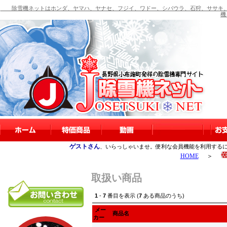
除雪機ネットはホンダ、ヤマハ、ヤナセ、フジイ、ワドー、シバウラ、石狩、ササキ、
機
ゲストさん
、いらっしゃいませ。便利な会員機能を利用する
HOME
＞
取扱い商品
1
-
7
番目を表示 (
7
ある商品のうち)
メー
商品名
カー