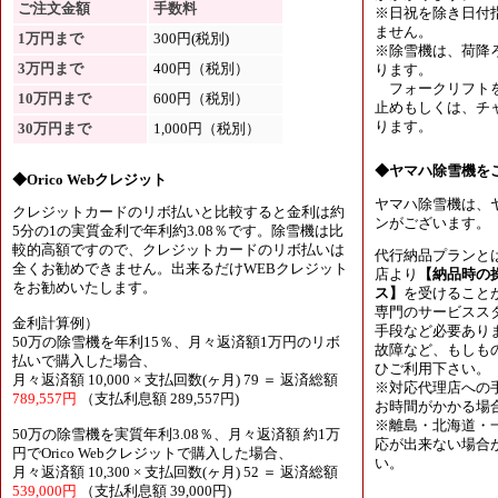
ご注文金額
手数料
※日祝を除き日付
ません。
1万円まで
300円(税別)
※除雪機は、荷降
3万円まで
400円（税別）
ります。
フォークリフトを
10万円まで
600円（税別）
止めもしくは、チャ
ります。
30万円まで
1,000円（税別）
◆ヤマハ除雪機を
◆Orico Webクレジット
ヤマハ除雪機は、
クレジットカードのリボ払いと比較すると金利は約
ンがございます。
5分の1の実質金利で年利約3.08％です。除雪機は比
較的高額ですので、クレジットカードのリボ払いは
代行納品プランと
全くお勧めできません。出来るだけWEBクレジット
店より
【納品時の
をお勧めいたします。
ス】
を受けること
専門のサービスス
金利計算例）
手段など必要あり
50万の除雪機を年利15％、月々返済額1万円のリボ
故障など、もしも
払いで購入した場合、
ひご利用下さい。
月々返済額 10,000 × 支払回数(ヶ月) 79 ＝ 返済総額
※対応代理店への
789,557円
（支払利息額 289,557円)
お時間がかかる場
※離島・北海道・
50万の除雪機を実質年利3.08％、月々返済額 約1万
応が出来ない場合
円でOrico Webクレジットで購入した場合、
い。
月々返済額 10,300 × 支払回数(ヶ月) 52 ＝ 返済総額
539,000円
（支払利息額 39,000円)