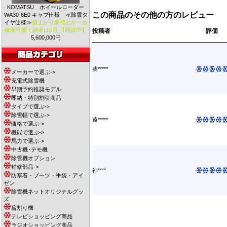
KOMATSU ホイールローダー
この商品のその他の方のレビュー
WA30-6E0 キャブ仕様 ≪除雪タ
イヤ仕様≫
値上がり前何とか一台
確保可能！納車は6月 【商談中】
投稿者
評価
5,600,000円
柴*****
メーカーで選ぶ->
充電式除雪機
早期予約推奨モデル
即納・特別割引商品
タイプで選ぶ->
除雪幅で選ぶ->
遠*****
価格で選ぶ->
機能で選ぶ->
馬力で選ぶ->
中古機･デモ機
除雪機オプション
補修部品->
神****
防寒着・ブーツ・手袋・アイ
ゼン
除雪機ネットオリジナルグッ
ズ
薪割り機
テレビショッピング商品
ラジオショッピング商品