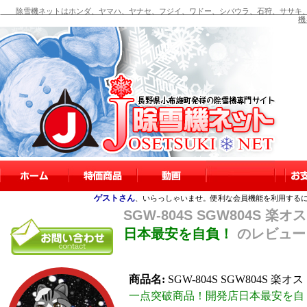
除雪機ネットはホンダ、ヤマハ、ヤナセ、フジイ、ワドー、シバウラ、石狩、ササキ、
機
ゲストさん
、いらっしゃいませ。便利な会員機能を利用する
SGW-804S SGW804S 楽オ
日本最安を自負！
のレビュー
商品名:
SGW-804S SGW804S 楽オス
一点突破商品！開発店日本最安を自