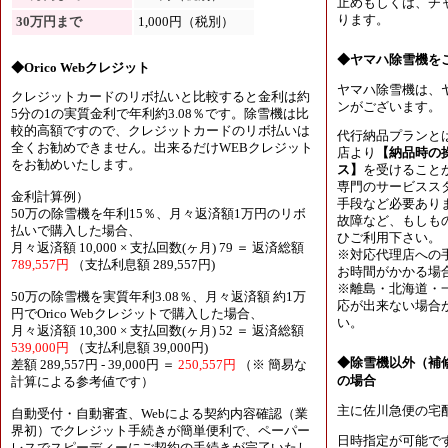
止めもしくは、チャ
ります。
30万円まで
1,000円（税別）
◆ヤマハ除雪機を
◆Orico Webクレジット
ヤマハ除雪機は、
クレジットカードのリボ払いと比較すると金利は約
ンがございます。
5分の1の実質金利で年利約3.08％です。除雪機は比
較的高額ですので、クレジットカードのリボ払いは
代行納品プランと
全くお勧めできません。出来るだけWEBクレジット
店より
【納品時の
をお勧めいたします。
ス】
を受けること
専門のサービスス
金利計算例）
手段など必要あり
50万の除雪機を年利15％、月々返済額1万円のリボ
故障など、もしも
払いで購入した場合、
ひご利用下さい。
月々返済額 10,000 × 支払回数(ヶ月) 79 ＝ 返済総額
※対応代理店への
789,557円
（支払利息額 289,557円)
お時間がかかる場
※離島・北海道・
50万の除雪機を実質年利3.08％、月々返済額 約1万
応が出来ない場合
円でOrico Webクレジットで購入した場合、
い。
月々返済額 10,300 × 支払回数(ヶ月) 52 ＝ 返済総額
539,000円
（支払利息額 39,000円)
◆除雪機以外（補
差額 289,557円 - 39,000円 ＝
250,557円
（※ 簡易な
の場合
計算による参考値です）
主に佐川急便の宅
自動受付・自動審査、Webによる契約内容確認（業
界初）でクレジット手続きが簡単便利で、ペーパー
日時指定が可能で