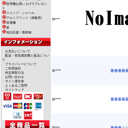
除雪機お買い上げでプレゼン
ト
スコップ・シャベル
アルミブリッジ（積載用）
神****
発電機
薪
地元応援！農産物
お支払いについて
配送・荷造運賃費と返品につい
て
プライバシーについて
ご利用規約
喜*****
特定商取引法
お問い合わせ
サイト運営者
よくあるご質問
サイトマップ
徳*****
門****