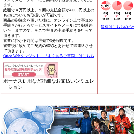
レスでスピーディーにご契約の手続きが完了いたし
ます。
総額で４万円以上、１回の支払金額が4,000円以上の
ものについてお取扱いが可能です。
商品の御注文を頂いた後に、オンライン上で審査の
手続きが行えるサービスサイトをメールにて御連絡
送料はこちらのペ
いたしますので、そこで審査の申請手続きを行って
頂きます。
審査に掛かる時間は最短で3分程度です。
審査後に改めてご契約の確認とあわせて御連絡させ
て頂きます。
Orico Webクレジット 『よくあるご質問』はこちら
ボーナス併用など詳細なお支払いシミュレ
ーション