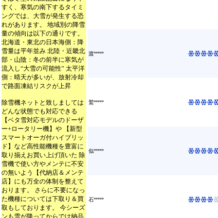
すく、寒気の南下するタイミ
ングでは、大雪が発生する恐
れがあります。 地域別の降雪
量の傾向は以下の通りです。
北海道・東北の日本海側：降
雪量は平年並み 北陸・近畿北
渡*****
部・山陰：冬の前半に寒気が
流入し“大雪の可能性” 太平洋
側：晴天が多いが、放射冷却
で路面凍結リスクが上昇
除雪機ネットと致しましては
鷲*****
どんな状態でも対応できる
【ベタ雪対応モデルのドーザ
ー+ロータリー機】や 【新型
スマートオーガ付ハイブリッ
ド】など高性能機種を豊富に
似*****
取り揃えお買い上げ頂いた 除
雪機で使い方やメンテに不安
の無いよう【代納店＆メンテ
店】にも万全の体制を整えて
おります。 さらに不要になっ
た機種については下取り＆買
石*****
取もしております。 今シーズ
ンも雪が降ってからでは納品