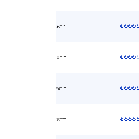
安****
首*****
稲*****
實*****