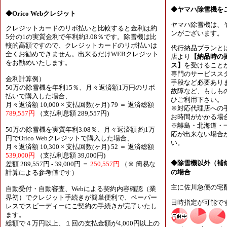
◆ヤマハ除雪機を
◆Orico Webクレジット
ヤマハ除雪機は、
クレジットカードのリボ払いと比較すると金利は約
ンがございます。
5分の1の実質金利で年利約3.08％です。除雪機は比
較的高額ですので、クレジットカードのリボ払いは
代行納品プランと
全くお勧めできません。出来るだけWEBクレジット
店より
【納品時の
をお勧めいたします。
ス】
を受けること
専門のサービスス
金利計算例）
手段など必要あり
50万の除雪機を年利15％、月々返済額1万円のリボ
故障など、もしも
払いで購入した場合、
ひご利用下さい。
月々返済額 10,000 × 支払回数(ヶ月) 79 ＝ 返済総額
※対応代理店への
789,557円
（支払利息額 289,557円)
お時間がかかる場
※離島・北海道・
50万の除雪機を実質年利3.08％、月々返済額 約1万
応が出来ない場合
円でOrico Webクレジットで購入した場合、
い。
月々返済額 10,300 × 支払回数(ヶ月) 52 ＝ 返済総額
539,000円
（支払利息額 39,000円)
◆除雪機以外（補
差額 289,557円 - 39,000円 ＝
250,557円
（※ 簡易な
の場合
計算による参考値です）
主に佐川急便の宅
自動受付・自動審査、Webによる契約内容確認（業
界初）でクレジット手続きが簡単便利で、ペーパー
日時指定が可能で
レスでスピーディーにご契約の手続きが完了いたし
ます。
総額で４万円以上、１回の支払金額が4,000円以上の