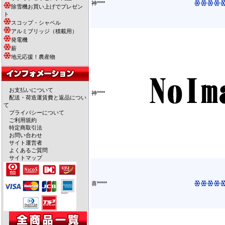
神****
除雪機お買い上げでプレゼン
ト
スコップ・シャベル
アルミブリッジ（積載用）
発電機
薪
地元応援！農産物
お支払いについて
神****
配送・荷造運賃費と返品につい
て
プライバシーについて
ご利用規約
特定商取引法
お問い合わせ
サイト運営者
よくあるご質問
サイトマップ
喜*****