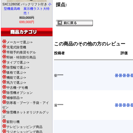
採点:
SXC1280SE バックリフト付き
小
型機最高峰 展示機ラスト大特
売！
803,000円
699,000円
メーカーで選ぶ->
この商品のその他の方のレビュー
充電式除雪機
早期予約推奨モデル
投稿者
評価
即納・特別割引商品
タイプで選ぶ->
除雪幅で選ぶ->
価格で選ぶ->
柴*****
機能で選ぶ->
馬力で選ぶ->
中古機･デモ機
除雪機オプション
補修部品->
防寒着・ブーツ・手袋・アイ
遠*****
ゼン
除雪機ネットオリジナルグッ
ズ
薪割り機
テレビショッピング商品
ラジオショッピング商品