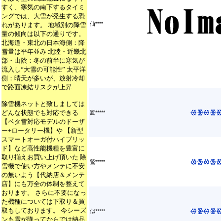
すく、寒気の南下するタイミ
ングでは、大雪が発生する恐
仙****
れがあります。 地域別の降雪
量の傾向は以下の通りです。
北海道・東北の日本海側：降
雪量は平年並み 北陸・近畿北
部・山陰：冬の前半に寒気が
流入し“大雪の可能性” 太平洋
側：晴天が多いが、放射冷却
で路面凍結リスクが上昇
除雪機ネットと致しましては
どんな状態でも対応できる
渡*****
【ベタ雪対応モデルのドーザ
ー+ロータリー機】や 【新型
スマートオーガ付ハイブリッ
ド】など高性能機種を豊富に
取り揃えお買い上げ頂いた 除
鷲*****
雪機で使い方やメンテに不安
の無いよう【代納店＆メンテ
店】にも万全の体制を整えて
おります。 さらに不要になっ
た機種については下取り＆買
取もしております。 今シーズ
似*****
ンも雪が降ってからでは納品