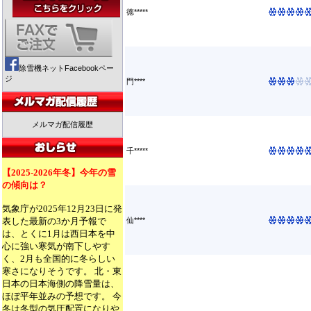
徳*****
除雪機ネットFacebookペー
ジ
門****
メルマガ配信履歴
千*****
【2025-2026年冬】今年の雪
の傾向は？
気象庁が2025年12月23日に発
表した最新の3か月予報で
仙****
は、とくに1月は西日本を中
心に強い寒気が南下しやす
く、2月も全国的に冬らしい
寒さになりそうです。 北・東
日本の日本海側の降雪量は、
ほぼ平年並みの予想です。 今
冬は冬型の気圧配置になりや