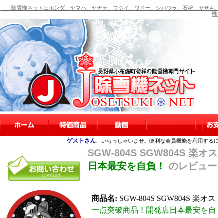
除雪機ネットはホンダ、ヤマハ、ヤナセ、フジイ、ワドー、シバウラ、石狩、ササキ、
機
ゲストさん
、いらっしゃいませ。便利な会員機能を利用する
SGW-804S SGW804S 楽オ
日本最安を自負！
のレビュー
商品名:
SGW-804S SGW804S 楽オス
一点突破商品！開発店日本最安を自