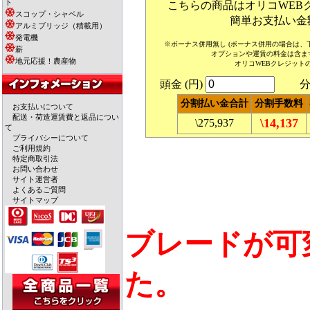
ト
こちらの商品はオリコWEB
スコップ・シャベル
簡単お支払い金
アルミブリッジ（積載用）
発電機
※ボーナス併用無し (ボーナス併用の場合は
薪
オプションや運賃の料金は含ま
地元応援！農産物
オリコWEBクレジット
頭金 (円)
分割
分割払い金合計
分割手数料
お支払いについて
配送・荷造運賃費と返品につい
\14,137
\275,937
て
プライバシーについて
ご利用規約
特定商取引法
お問い合わせ
サイト運営者
よくあるご質問
サイトマップ
ブレードが可
た。