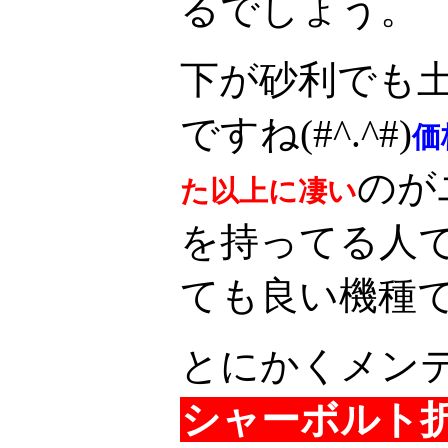
るでしょう。
下が砂利でも
ですね(#^.^#)
価
のが
た以上に凄い
を持ってる人
ても良い機種
とにかくメンテ
シャーボルト