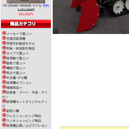
Y9-13GMX YANASE ヤナセ
売約
1,331,000円
650,000円
メーカーで選ぶ->
充電式除雪機
早期予約推奨モデル
即納・特別割引商品
タイプで選ぶ->
除雪幅で選ぶ->
価格で選ぶ->
機能で選ぶ->
馬力で選ぶ->
中古機･デモ機
除雪機オプション
補修部品->
防寒着・ブーツ・手袋・アイ
ゼン
除雪機ネットオリジナルグッ
ズ
薪割り機
テレビショッピング商品
ラジオショッピング商品
除雪機お買い上げでプレゼン