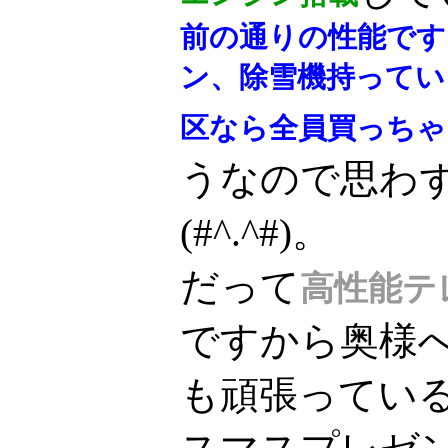
前の通りの性能です
ン、除雪機持ってい
区なら全員買っちゃっ
うなので思わ
(#^.^#)。
だって
高性能テ
ですから奥様
も頑張ってい