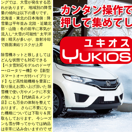
ングでは、大雪が発生する恐
れがあります。 地域別の降雪
量の傾向は以下の通りです。
北海道・東北の日本海側：降
雪量は平年並み 北陸・近畿北
部・山陰：冬の前半に寒気が
流入し“大雪の可能性” 太平洋
側：晴天が多いが、放射冷却
で路面凍結リスクが上昇
除雪機ネットと致しましては
どんな状態でも対応できる
【ベタ雪対応モデルのドーザ
ー+ロータリー機】や 【新型
スマートオーガ付ハイブリッ
ド】など高性能機種を豊富に
取り揃えお買い上げ頂いた 除
雪機で使い方やメンテに不安
の無いよう【代納店＆メンテ
店】にも万全の体制を整えて
おります。 さらに不要になっ
た機種については下取り＆買
取もしております。 今シーズ
ンも雪が降ってからでは納品
は非常に込み合いますので ぜ