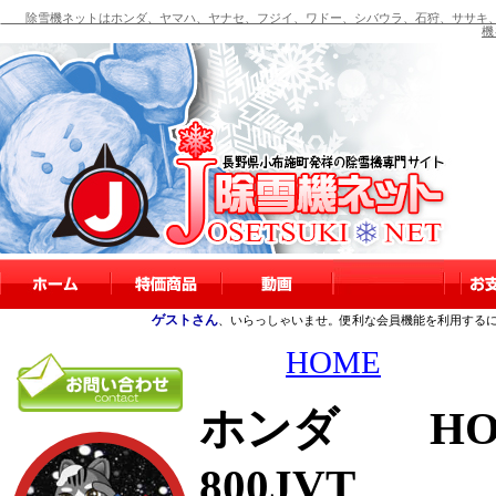
除雪機ネットはホンダ、ヤマハ、ヤナセ、フジイ、ワドー、シバウラ、石狩、ササキ、
機
ゲストさん
、いらっしゃいませ。便利な会員機能を利用する
HOME
ホンダ HON
800JVT