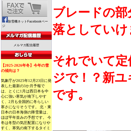
ブレードの部
除雪機ネットFacebookペー
落としていけ
ジ
メルマガ配信履歴
それでいて定
【2025-2026年冬】今年の雪
の傾向は？
ジで！？新ユ
気象庁が2025年12月23日に発
表した最新の3か月予報で
です。
は、とくに1月は西日本を中
心に強い寒気が南下しやす
く、2月も全国的に冬らしい
寒さになりそうです。 北・東
日本の日本海側の降雪量は、
ほぼ平年並みの予想です。 今
冬は冬型の気圧配置になりや
すく、寒気の南下するタイミ