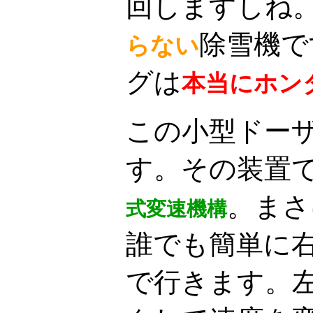
回しますしね
除雪機で
らない
グは
本当にホン
この小型ドー
す。その装置
。まさ
式変速機構
誰でも簡単に
で行きます。