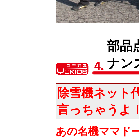
部品
ナン
除雪機ネット
言っちゃうよ
あの名機ママド