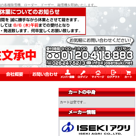
の各種除雪機、ローダー、ドーザー、融雪機を即納いたします。
カートは空です...