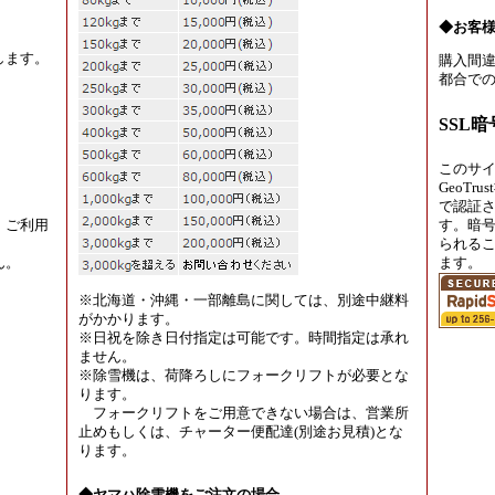
◆お客
します。
購入間違
都合での
SSL
このサ
GeoT
で認証
、ご利用
す。暗
られる
ん。
ます。
※北海道・沖縄・一部離島に関しては、別途中継料
がかかります。
※日祝を除き日付指定は可能です。時間指定は承れ
ません。
※除雪機は、荷降ろしにフォークリフトが必要とな
ります。
フォークリフトをご用意できない場合は、営業所
止めもしくは、チャーター便配達(別途お見積)とな
ります。
◆ヤマハ除雪機をご注文の場合