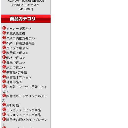
HONDA 除雪機 SB-800e
SB800e ユキオスe!
341,000円
メーカーで選ぶ->
充電式除雪機
早期予約推奨モデル
即納・特別割引商品
タイプで選ぶ->
除雪幅で選ぶ->
価格で選ぶ->
機能で選ぶ->
馬力で選ぶ->
中古機･デモ機
除雪機オプション
補修部品->
防寒着・ブーツ・手袋・アイ
ゼン
除雪機ネットオリジナルグッ
ズ
薪割り機
テレビショッピング商品
ラジオショッピング商品
除雪機お買い上げでプレゼン
ト