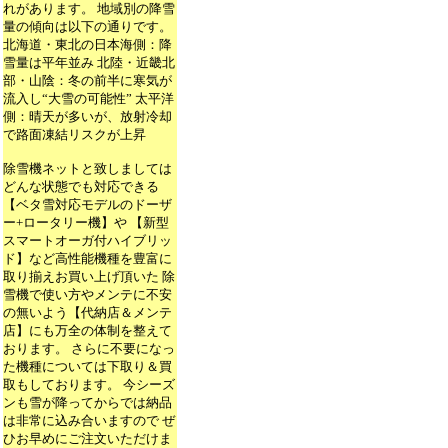
れがあります。 地域別の降雪
量の傾向は以下の通りです。
北海道・東北の日本海側：降
雪量は平年並み 北陸・近畿北
部・山陰：冬の前半に寒気が
流入し“大雪の可能性” 太平洋
側：晴天が多いが、放射冷却
で路面凍結リスクが上昇
除雪機ネットと致しましては
どんな状態でも対応できる
【ベタ雪対応モデルのドーザ
ー+ロータリー機】や 【新型
スマートオーガ付ハイブリッ
ド】など高性能機種を豊富に
取り揃えお買い上げ頂いた 除
雪機で使い方やメンテに不安
の無いよう【代納店＆メンテ
店】にも万全の体制を整えて
おります。 さらに不要になっ
た機種については下取り＆買
取もしております。 今シーズ
ンも雪が降ってからでは納品
は非常に込み合いますので ぜ
ひお早めにご注文いただけま