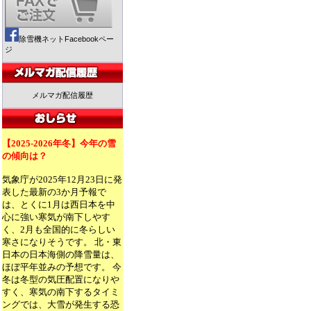
除雪機ネットFacebookペー
ジ
メルマガ配信履歴
【2025-2026年冬】今年の雪
の傾向は？
気象庁が2025年12月23日に発
表した最新の3か月予報で
は、とくに1月は西日本を中
心に強い寒気が南下しやす
く、2月も全国的に冬らしい
寒さになりそうです。 北・東
日本の日本海側の降雪量は、
ほぼ平年並みの予想です。 今
冬は冬型の気圧配置になりや
すく、寒気の南下するタイミ
ングでは、大雪が発生する恐