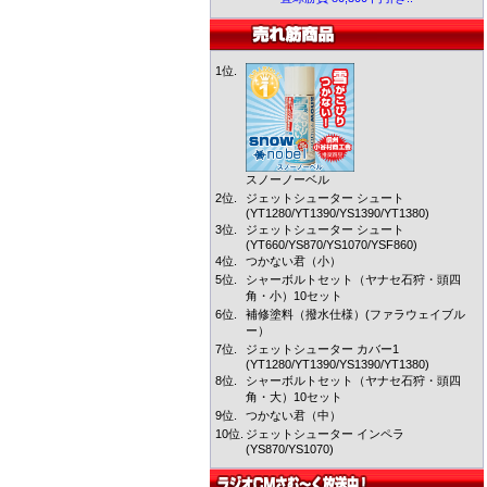
1位.
スノーノーベル
2位.
ジェットシューター シュート
(YT1280/YT1390/YS1390/YT1380)
3位.
ジェットシューター シュート
(YT660/YS870/YS1070/YSF860)
4位.
つかない君（小）
5位.
シャーボルトセット（ヤナセ石狩・頭四
角・小）10セット
6位.
補修塗料（撥水仕様）(ファラウェイブル
ー）
7位.
ジェットシューター カバー1
(YT1280/YT1390/YS1390/YT1380)
8位.
シャーボルトセット（ヤナセ石狩・頭四
角・大）10セット
9位.
つかない君（中）
10位.
ジェットシューター インペラ
(YS870/YS1070)