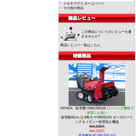
-
イセキアグリ ホームページ
-
その他の商品
この商品についてのレビューを書
きませんか?
商品レビュー一覧はこちら
HONDA 除雪機 HSM1380iJR
ローリング機能で
深雪にも強い
除雪幅80cm 11.8馬力 HYBRID24V オーガローリ
ング＆メモリー除雪高さ機能
960,300円
880,000円
直球勝負 80,300 円引き!!