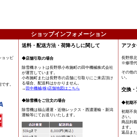
ショップインフォメーション
送料・配送方法・荷降ろしに関して
アフタ
ショッピ
長野県
◆店舗引取の場合
。
※修理
除雪機ネットは長野県小布施町の田中機械株式会社
その他
が運営しています。
い。
小布施町または長野市の店舗に引取りにご来店頂け
る場合、配送料はかかりません。
能です。
→
田中機械(株)店舗地図はこちら
交換・
◆除雪機をご注文の場合
◆初期
除雪機は福山通運・近物レックス・西濃運輸・新潟
初期不
運輸等にてお送りいたします。
さい。
商品到着
ます。
返品ま