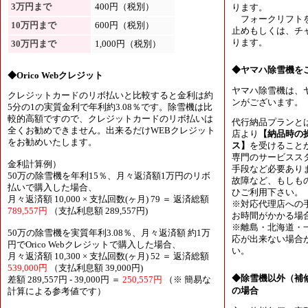
3万円まで
400円（税別）
ります。
フォークリフトを
10万円まで
600円（税別）
止めもしくは、チャ
ります。
30万円まで
1,000円（税別）
◆ヤマハ除雪機を
◆Orico Webクレジット
ヤマハ除雪機は、
クレジットカードのリボ払いと比較すると金利は約
ンがございます。
5分の1の実質金利で年利約3.08％です。除雪機は比
較的高額ですので、クレジットカードのリボ払いは
代行納品プランと
全くお勧めできません。出来るだけWEBクレジット
店より
【納品時の
をお勧めいたします。
ス】
を受けること
専門のサービスス
金利計算例）
手段など必要あり
50万の除雪機を年利15％、月々返済額1万円のリボ
故障など、もしも
払いで購入した場合、
ひご利用下さい。
月々返済額 10,000 × 支払回数(ヶ月) 79 ＝ 返済総額
※対応代理店への
789,557円
（支払利息額 289,557円)
お時間がかかる場
※離島・北海道・
50万の除雪機を実質年利3.08％、月々返済額 約1万
応が出来ない場合
円でOrico Webクレジットで購入した場合、
い。
月々返済額 10,300 × 支払回数(ヶ月) 52 ＝ 返済総額
539,000円
（支払利息額 39,000円)
◆除雪機以外（補
差額 289,557円 - 39,000円 ＝
250,557円
（※ 簡易な
の場合
計算による参考値です）