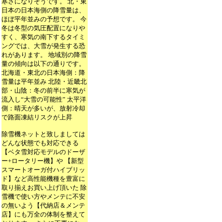
寒さになりそうです。 北・東
日本の日本海側の降雪量は、
ほぼ平年並みの予想です。 今
冬は冬型の気圧配置になりや
すく、寒気の南下するタイミ
ングでは、大雪が発生する恐
れがあります。 地域別の降雪
量の傾向は以下の通りです。
北海道・東北の日本海側：降
雪量は平年並み 北陸・近畿北
部・山陰：冬の前半に寒気が
流入し“大雪の可能性” 太平洋
側：晴天が多いが、放射冷却
で路面凍結リスクが上昇
除雪機ネットと致しましては
どんな状態でも対応できる
【ベタ雪対応モデルのドーザ
ー+ロータリー機】や 【新型
スマートオーガ付ハイブリッ
ド】など高性能機種を豊富に
取り揃えお買い上げ頂いた 除
雪機で使い方やメンテに不安
の無いよう【代納店＆メンテ
店】にも万全の体制を整えて