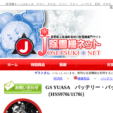
除雪機ネットはホンダ、ヤマハ、ヤナセ、フジイ、ワドー、シバウラ、石狩、ササキ、
機
ゲストさん
、いらっしゃいませ。便利な会員機能を利用する
HOME
＞
補修部品
＞
バッテリ
GS YUASA バッテリー
（HSS970i/1170i）