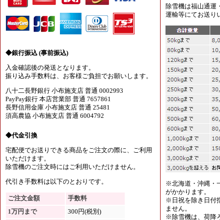
除雪機は福山通運
運輸等にてお送り
◆銀行振込 (事前振込)
入金確認後の発送となります。
振り込み手数料は、お客様ご負担でお願いします。
八十二長野銀行 小布施支店 普通 0002993
PayPay銀行 本店営業部 普通 7657861
長野信用金庫 小布施支店 普通 25481
須高農協 小布施支店 普通 6004792
◆代金引換
宅配便でお送りできる商品をご注文の際に、ご利用
いただけます。
除雪機のご注文時にはご利用いただけません。
代引き手数料は以下のとおりです。
※北海道・沖縄・
がかかります。
ご注文金額
手数料
※日祝を除き日付
ません。
1万円まで
300円(税別)
※除雪機は、荷降