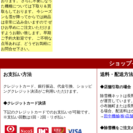
おります。 さらに不要になっ
た機種については下取り＆買
取もしております。 今シーズ
ンも雪が降ってからでは納品
は非常に込み合いますので ぜ
ひお早めにご注文いただけま
すようお願い致します。早期
ご予約大歓迎です。 ご不明な
点等あれば、どうぞお気軽に
お問合せ下さい。
ショップ
お支払い方法
送料・配送方
クレジットカード、銀行振込、代金引換、ショッピ
◆店舗引取の場合
ングクレジット決済がご利用いただけます。
除雪機ネットは長
が運営しています
◆クレジットカード決済
小布施町または長
る場合、配送料は
下記のクレジットカードでのお支払いが可能です。
→
田中機械(株)店
※支払い回数は1回・2回・リボ払い
◆除雪機をご注文