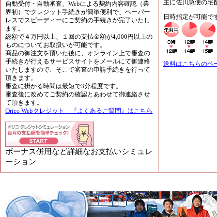
主に佐川急便の宅
自動受付・自動審査、Webによる契約内容確認（業
界初）でクレジット手続きが簡単便利で、ペーパー
日時指定が可能で
レスでスピーディーにご契約の手続きが完了いたし
ます。
総額で４万円以上、１回の支払金額が4,000円以上の
ものについてお取扱いが可能です。
商品の御注文を頂いた後に、オンライン上で審査の
手続きが行えるサービスサイトをメールにて御連絡
送料はこちらのペ
いたしますので、そこで審査の申請手続きを行って
頂きます。
審査に掛かる時間は最短で3分程度です。
審査後に改めてご契約の確認とあわせて御連絡させ
て頂きます。
Orico Webクレジット 『よくあるご質問』はこちら
ボーナス併用など詳細なお支払いシミュレ
ーション