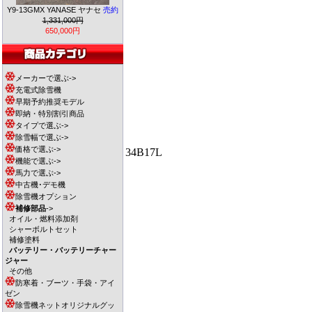
Y9-13GMX YANASE ヤナセ
売約
1,331,000円
650,000円
メーカーで選ぶ->
充電式除雪機
早期予約推奨モデル
即納・特別割引商品
タイプで選ぶ->
除雪幅で選ぶ->
価格で選ぶ->
34B17L
機能で選ぶ->
馬力で選ぶ->
中古機･デモ機
除雪機オプション
補修部品
->
オイル・燃料添加剤
シャーボルトセット
補修塗料
バッテリー・バッテリーチャー
ジャー
その他
防寒着・ブーツ・手袋・アイ
ゼン
除雪機ネットオリジナルグッ