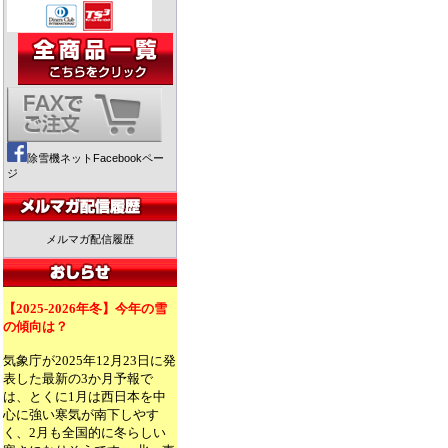
除雪機ネットFacebookペー
ジ
メルマガ配信履歴
【2025-2026年冬】今年の雪
の傾向は？
気象庁が2025年12月23日に発
表した最新の3か月予報で
は、とくに1月は西日本を中
心に強い寒気が南下しやす
く、2月も全国的に冬らしい