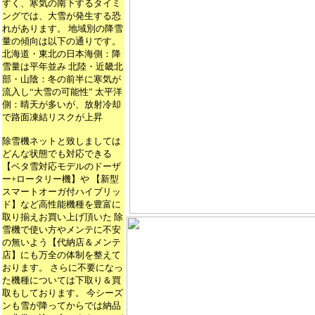
すく、寒気の南下するタイミ
ングでは、大雪が発生する恐
れがあります。 地域別の降雪
量の傾向は以下の通りです。
北海道・東北の日本海側：降
雪量は平年並み 北陸・近畿北
部・山陰：冬の前半に寒気が
流入し“大雪の可能性” 太平洋
側：晴天が多いが、放射冷却
で路面凍結リスクが上昇
除雪機ネットと致しましては
どんな状態でも対応できる
【ベタ雪対応モデルのドーザ
ー+ロータリー機】や 【新型
スマートオーガ付ハイブリッ
ド】など高性能機種を豊富に
取り揃えお買い上げ頂いた 除
雪機で使い方やメンテに不安
の無いよう【代納店＆メンテ
店】にも万全の体制を整えて
おります。 さらに不要になっ
た機種については下取り＆買
取もしております。 今シーズ
ンも雪が降ってからでは納品