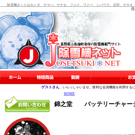
除雪機ネットはホンダ、ヤマハ、ヤナセ、フジイ、ワドー、シバウラ、石狩、ササキ、
機
ゲストさん
、いらっしゃいませ。便利な会員機能を利用する
HOME
錦之堂 バッテリーチャージャー