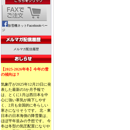
除雪機ネットFacebookペー
ジ
メルマガ配信履歴
【2025-2026年冬】今年の雪
の傾向は？
気象庁が2025年12月23日に発
表した最新の3か月予報で
は、とくに1月は西日本を中
心に強い寒気が南下しやす
く、2月も全国的に冬らしい
寒さになりそうです。 北・東
日本の日本海側の降雪量は、
ほぼ平年並みの予想です。 今
冬は冬型の気圧配置になりや