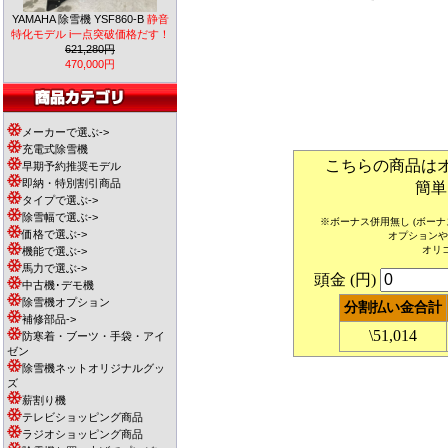
YAMAHA 除雪機 YSF860-B
静音
特化モデル i一点突破価格だす！
621,280円
470,000円
メーカーで選ぶ->
充電式除雪機
こちらの商品は
早期予約推奨モデル
即納・特別割引商品
簡単
タイプで選ぶ->
除雪幅で選ぶ->
※ボーナス併用無し (ボー
価格で選ぶ->
オプションや
オリ
機能で選ぶ->
馬力で選ぶ->
頭金 (円)
中古機･デモ機
除雪機オプション
分割払い金合計
補修部品->
\51,014
防寒着・ブーツ・手袋・アイ
ゼン
除雪機ネットオリジナルグッ
ズ
薪割り機
テレビショッピング商品
ラジオショッピング商品