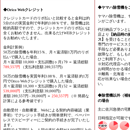
◆ヤマハ除雪機を
◆Orico Webクレジット
ヤマハ除雪機は、
クレジットカードのリボ払いと比較すると金利は約
ンがございます。
5分の1の実質金利で年利約3.08％です。除雪機は比
較的高額ですので、クレジットカードのリボ払いは
代行納品プランと
全くお勧めできません。出来るだけWEBクレジット
店より
【納品時の
をお勧めいたします。
ス】
を受けること
専門のサービスス
金利計算例）
手段など必要あり
50万の除雪機を年利15％、月々返済額1万円のリボ
故障など、もしも
払いで購入した場合、
ひご利用下さい。
月々返済額 10,000 × 支払回数(ヶ月) 79 ＝ 返済総額
※対応代理店への
789,557円
（支払利息額 289,557円)
お時間がかかる場
※離島・北海道・
50万の除雪機を実質年利3.08％、月々返済額 約1万
応が出来ない場合
円でOrico Webクレジットで購入した場合、
い。
月々返済額 10,300 × 支払回数(ヶ月) 52 ＝ 返済総額
539,000円
（支払利息額 39,000円)
◆除雪機以外（補
差額 289,557円 - 39,000円 ＝
250,557円
（※ 簡易な
の場合
計算による参考値です）
主に佐川急便の宅
自動受付・自動審査、Webによる契約内容確認（業
界初）でクレジット手続きが簡単便利で、ペーパー
日時指定が可能で
レスでスピーディーにご契約の手続きが完了いたし
ます。