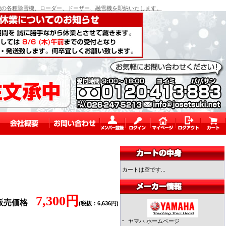
の各種除雪機、ローダー、ドーザー、融雪機を即納いたします。
カートは空です...
7,300円
販売価格
(税抜：6,636円)
-
ヤマハ ホームページ