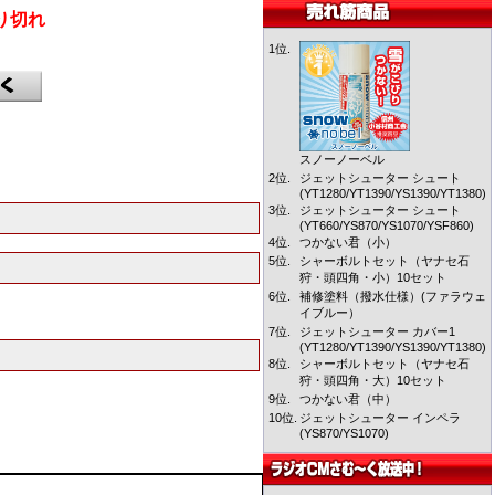
り切れ
1位.
スノーノーベル
2位.
ジェットシューター シュート
(YT1280/YT1390/YS1390/YT1380)
3位.
ジェットシューター シュート
(YT660/YS870/YS1070/YSF860)
4位.
つかない君（小）
5位.
シャーボルトセット（ヤナセ石
狩・頭四角・小）10セット
6位.
補修塗料（撥水仕様）(ファラウェ
イブルー）
7位.
ジェットシューター カバー1
(YT1280/YT1390/YS1390/YT1380)
8位.
シャーボルトセット（ヤナセ石
狩・頭四角・大）10セット
9位.
つかない君（中）
10位.
ジェットシューター インペラ
(YS870/YS1070)