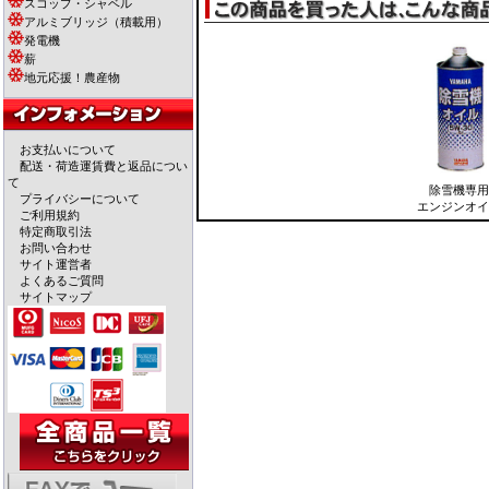
スコップ・シャベル
アルミブリッジ（積載用）
発電機
薪
地元応援！農産物
お支払いについて
配送・荷造運賃費と返品につい
て
除雪機専用
プライバシーについて
エンジンオイ
ご利用規約
特定商取引法
お問い合わせ
サイト運営者
よくあるご質問
サイトマップ