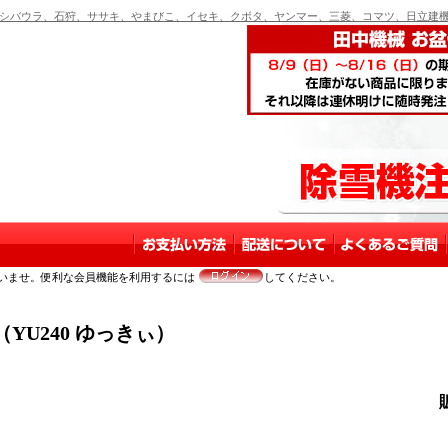
バウラ、石狩、ササキ、やまびこ、イセキ、クボタ、ヤンマー、三菱、コマツ、日立建機
いませ。便利な会員機能を利用するには
してください。
U240 ゆっきぃ）