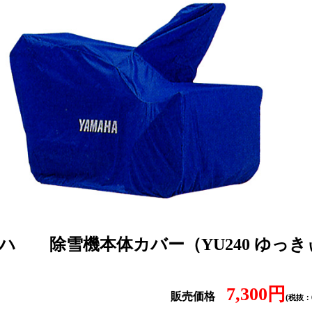
マハ
除雪機本体カバー（YU240 ゆっき
7,300円
販売価格
(税抜：6