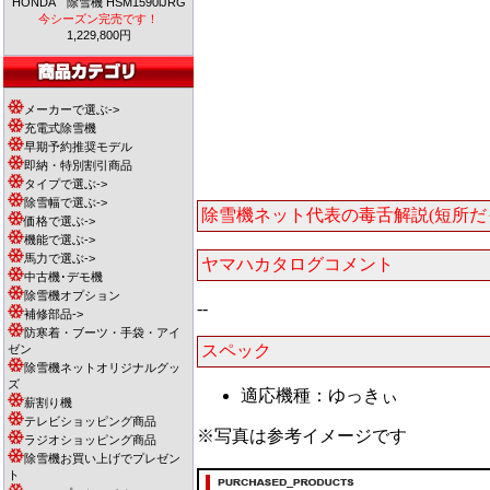
HONDA 除雪機 HSM1590iJRG
今シーズン完売です！
1,229,800円
メーカーで選ぶ->
充電式除雪機
早期予約推奨モデル
即納・特別割引商品
タイプで選ぶ->
除雪幅で選ぶ->
除雪機ネット代表の毒舌解説(短所
価格で選ぶ->
機能で選ぶ->
馬力で選ぶ->
ヤマハカタログコメント
中古機･デモ機
除雪機オプション
--
補修部品->
防寒着・ブーツ・手袋・アイ
スペック
ゼン
除雪機ネットオリジナルグッ
ズ
適応機種：ゆっきぃ
薪割り機
テレビショッピング商品
※写真は参考イメージです
ラジオショッピング商品
除雪機お買い上げでプレゼン
ト