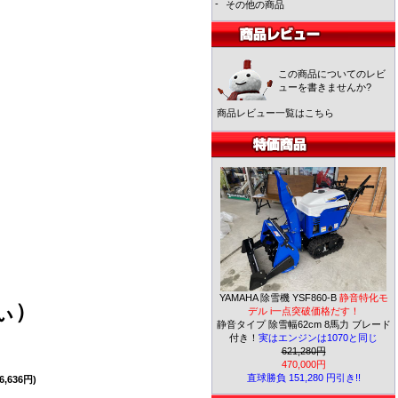
-
その他の商品
この商品についてのレビ
ューを書きませんか?
商品レビュー一覧はこちら
YAMAHA 除雪機 YSF860-B
静音特化モ
ぃ）
デル i一点突破価格だす！
静音タイプ 除雪幅62cm 8馬力 ブレード
付き！
実はエンジンは1070と同じ
621,280円
470,000円
直球勝負 151,280 円引き!!
,636円)