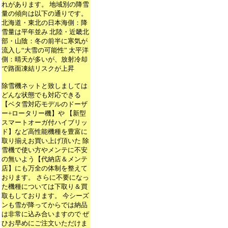
れがあります。 地域別の降雪
量の傾向は以下の通りです。
北海道・東北の日本海側：降
雪量は平年並み 北陸・近畿北
部・山陰：冬の前半に寒気が
流入し“大雪の可能性” 太平洋
側：晴天が多いが、放射冷却
で路面凍結リスクが上昇
除雪機ネットと致しましては
どんな状態でも対応できる
【ベタ雪対応モデルのドーザ
ー+ロータリー機】や 【新型
スマートオーガ付ハイブリッ
ド】など高性能機種を豊富に
取り揃えお買い上げ頂いた 除
雪機で使い方やメンテに不安
の無いよう【代納店＆メンテ
店】にも万全の体制を整えて
おります。 さらに不要になっ
た機種については下取り＆買
取もしております。 今シーズ
ンも雪が降ってからでは納品
は非常に込み合いますので ぜ
ひお早めにご注文いただけま