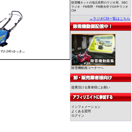
除雪機ネットの地元長野のラジオ局、SBC
ラジオ・FM長野・FM善光寺でOA中ラジオ
CM
→ラジオCM一覧はこちら
YU-240 ゆっきぃ
除雪機動画コーナーへ
提携頂ける業者様にお願い
インフォメーション
よくある質問
ログイン