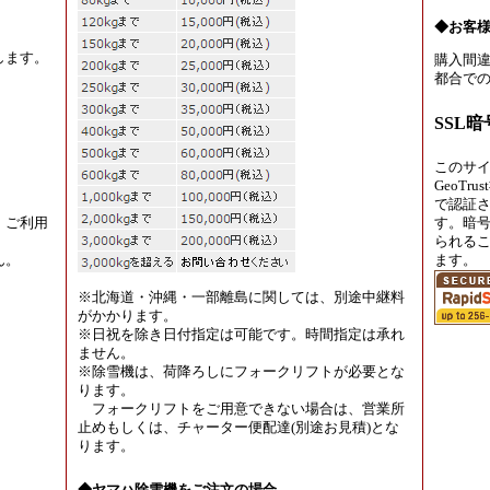
◆お客
します。
購入間違
都合での
SSL
このサ
GeoT
で認証
、ご利用
す。暗
られる
ん。
ます。
※北海道・沖縄・一部離島に関しては、別途中継料
がかかります。
※日祝を除き日付指定は可能です。時間指定は承れ
ません。
※除雪機は、荷降ろしにフォークリフトが必要とな
ります。
フォークリフトをご用意できない場合は、営業所
止めもしくは、チャーター便配達(別途お見積)とな
ります。
◆ヤマハ除雪機をご注文の場合