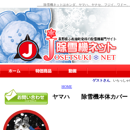
除雪機ネットはホンダ、ヤマハ、ヤナセ、フジイ、ワドー、シ
ゲストさん
、いらっしゃ
HOME
ヤマハ 除雪機本体カバー（Y