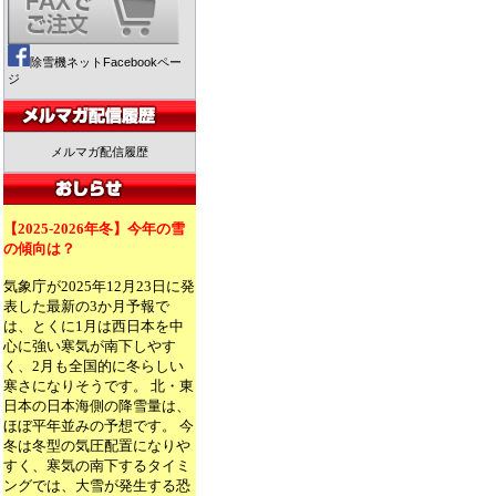
除雪機ネットFacebookペー
ジ
メルマガ配信履歴
【2025-2026年冬】今年の雪
の傾向は？
気象庁が2025年12月23日に発
表した最新の3か月予報で
は、とくに1月は西日本を中
心に強い寒気が南下しやす
く、2月も全国的に冬らしい
寒さになりそうです。 北・東
日本の日本海側の降雪量は、
ほぼ平年並みの予想です。 今
冬は冬型の気圧配置になりや
すく、寒気の南下するタイミ
ングでは、大雪が発生する恐