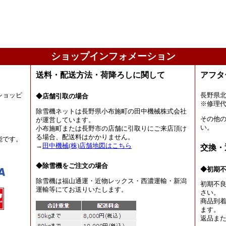
ショップインフォメーション
送料・配送方法・荷降ろしに関して
アフタ
ショッピ
長野県
◆店舗引取の場合
。
※修理
除雪機ネットは長野県小布施町の田中機械株式会社
その他
が運営しています。
い。
小布施町または長野市の店舗に引取りにご来店頂け
る場合、配送料はかかりません。
能です。
→
田中機械(株)店舗地図はこちら
交換・
◆除雪機をご注文の場合
◆初期
除雪機は福山通運・近物レックス・西濃運輸・新潟
初期不
運輸等にてお送りいたします。
さい。
商品到着
ます。
返品ま