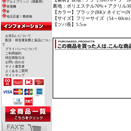
アルミブリッジ（積載用）
裏地：ポリエステル70%＋アクリル30
発電機
薪
【カラー】ブラック(BK)/ ネイビー(NV
地元応援！農産物
【サイズ】フリーサイズ（54～60cm
【ツバ長】5.5㎝
お支払いについて
配送・荷造運賃費と返品につい
て
プライバシーについて
ご利用規約
特定商取引法
お問い合わせ
サイト運営者
よくあるご質問
サイトマップ