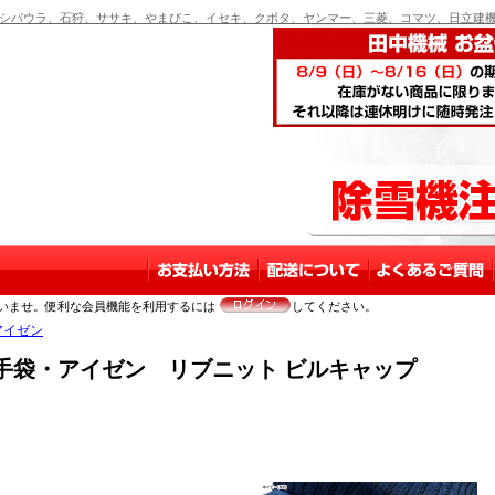
バウラ、石狩、ササキ、やまびこ、イセキ、クボタ、ヤンマー、三菱、コマツ、日立建機
いませ。便利な会員機能を利用するには
してください。
アイゼン
手袋・アイゼン リブニット ビルキャップ