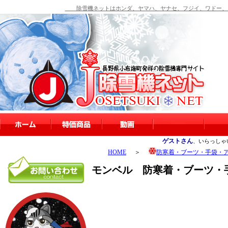
除雪機ネットはホンダ、ヤマハ、ヤナセ、フジイ、ワドー、シ
ゲストさん
、いらっしゃ
HOME
＞
防寒着・ブーツ・手袋・
モンベル 防寒着・ブーツ・