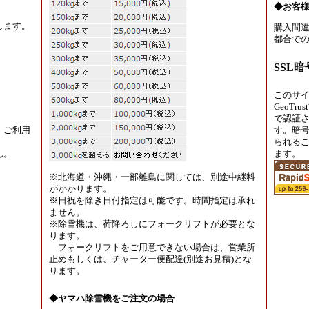
◆お客
します。
購入間違
都合での
SSL
このサ
GeoT
で認証
、ご利用
す。暗
られる
ん。
ます。
※北海道・沖縄・一部離島に関しては、別途中継料
がかかります。
※日祝を除き日付指定は可能です。時間指定は承れ
ません。
※除雪機は、荷降ろしにフォークリフトが必要とな
ります。
フォークリフトをご用意できない場合は、営業所
止めもしくは、チャーター便配達(別途お見積)とな
ります。
◆ヤマハ除雪機をご注文の場合