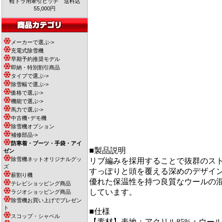
軽トラ用牽引ヒッチ 送料込
55,000円
メーカーで選ぶ->
充電式除雪機
早期予約推奨モデル
即納・特別割引商品
タイプで選ぶ->
除雪幅で選ぶ->
価格で選ぶ->
機能で選ぶ->
馬力で選ぶ->
中古機･デモ機
除雪機オプション
補修部品->
防寒着・ブーツ・手袋・アイ
■製品説明
ゼン
除雪機ネットオリジナルグッ
リブ編みを採用することで抜群のス
ズ
すっぽりと頭を覆える深めのデザイ
薪割り機
優れた保温性を持つ良質なウールの
テレビショッピング商品
しています。
ラジオショッピング商品
除雪機お買い上げでプレゼン
ト
■仕様
スコップ・シャベル
【素材】表地：アクリル85%＋ウール