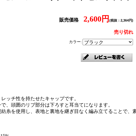
2,600円
販売価格
(税抜：2,364円)
売り切れ
カラー:
トレッチ性を持たせたキャップです。
ンで、頭囲のリブ部分は下ろすと耳当てになります。
混紡糸を使用し、表地と裏地を継ぎ目なく編み立てることで、
15%