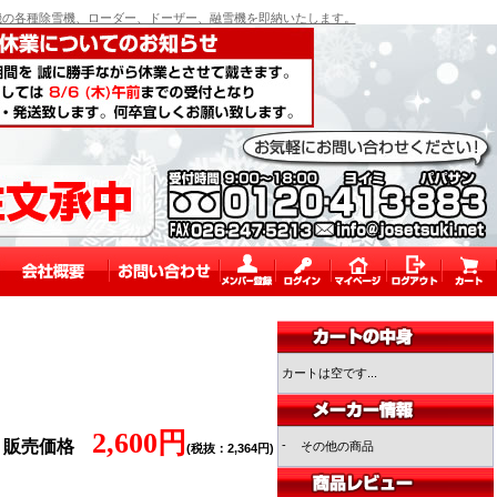
の各種除雪機、ローダー、ドーザー、融雪機を即納いたします。
カートは空です...
2,600円
販売価格
-
その他の商品
(税抜：2,364円)