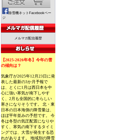
除雪機ネットFacebookペー
ジ
メルマガ配信履歴
【2025-2026年冬】今年の雪
の傾向は？
気象庁が2025年12月23日に発
表した最新の3か月予報で
は、とくに1月は西日本を中
心に強い寒気が南下しやす
く、2月も全国的に冬らしい
寒さになりそうです。 北・東
日本の日本海側の降雪量は、
ほぼ平年並みの予想です。 今
冬は冬型の気圧配置になりや
すく、寒気の南下するタイミ
ングでは、大雪が発生する恐
れがあります。 地域別の降雪