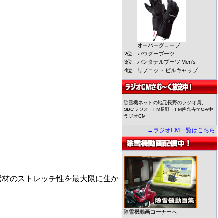
オーバーグローブ
2位.
パウダーブーツ
3位.
パンタナルブーツ Men's
4位.
リブニット ビルキャップ
除雪機ネットの地元長野のラジオ局、
SBCラジオ・FM長野・FM善光寺でOA中
ラジオCM
→ラジオCM一覧はこちら
素材のストレッチ性を最大限に生か
除雪機動画コーナーへ