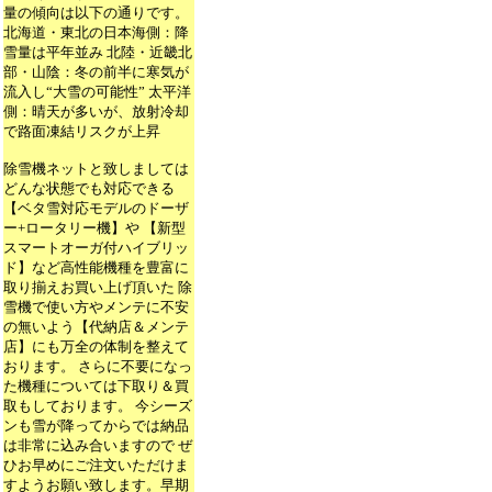
量の傾向は以下の通りです。
北海道・東北の日本海側：降
雪量は平年並み 北陸・近畿北
部・山陰：冬の前半に寒気が
流入し“大雪の可能性” 太平洋
側：晴天が多いが、放射冷却
で路面凍結リスクが上昇
除雪機ネットと致しましては
どんな状態でも対応できる
【ベタ雪対応モデルのドーザ
ー+ロータリー機】や 【新型
スマートオーガ付ハイブリッ
ド】など高性能機種を豊富に
取り揃えお買い上げ頂いた 除
雪機で使い方やメンテに不安
の無いよう【代納店＆メンテ
店】にも万全の体制を整えて
おります。 さらに不要になっ
た機種については下取り＆買
取もしております。 今シーズ
ンも雪が降ってからでは納品
は非常に込み合いますので ぜ
ひお早めにご注文いただけま
すようお願い致します。早期