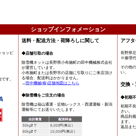
ショップインフォメーション
送料・配送方法・荷降ろしに関して
アフタ
ショッピ
長野県
◆店舗引取の場合
。
※修理
除雪機ネットは長野県小布施町の田中機械株式会社
その他
が運営しています。
い。
小布施町または長野市の店舗に引取りにご来店頂け
る場合、配送料はかかりません。
能です。
→
田中機械(株)店舗地図はこちら
交換・
◆除雪機をご注文の場合
◆初期
除雪機は福山通運・近物レックス・西濃運輸・新潟
初期不
運輸等にてお送りいたします。
さい。
商品到着
ます。
返品ま