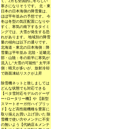
く、2月も全国的に冬らしい
寒さになりそうです。 北・東
日本の日本海側の降雪量は、
ほぼ平年並みの予想です。 今
冬は冬型の気圧配置になりや
すく、寒気の南下するタイミ
ングでは、大雪が発生する恐
れがあります。 地域別の降雪
量の傾向は以下の通りです。
北海道・東北の日本海側：降
雪量は平年並み 北陸・近畿北
部・山陰：冬の前半に寒気が
流入し“大雪の可能性” 太平洋
側：晴天が多いが、放射冷却
で路面凍結リスクが上昇
除雪機ネットと致しましては
どんな状態でも対応できる
【ベタ雪対応モデルのドーザ
ー+ロータリー機】や 【新型
スマートオーガ付ハイブリッ
ド】など高性能機種を豊富に
取り揃えお買い上げ頂いた 除
雪機で使い方やメンテに不安
の無いよう【代納店＆メンテ