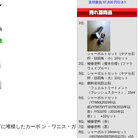
直球勝負 97,800 円引き!!
ン
1位.
)
能
シャーボルトセット（ヤナセ石
狩・頭四角・小）10セット
2位.
補修塗料（撥水仕様）(ファラ
ウェイブルー）
3位.
シャーボルトセット（ヤナセ石
狩・頭四角・大）10セット
4位.
燃料劣化防止剤
「フュエルトリートメント
（フレッシュスタート）」15ml
5位.
シャーボルトセット
（YT660(2015年以
前)/YS870/YT1070(2015年以
前）/YS1070（2015年以
前）） ×10セット
6位.
補修塗料（赤）
に堆積したカーボ ン・ワニス・ガ
7位.
補修塗料（黒）
8位.
シャーボルト16mmセット
（HS760/HS970/HS1170）×10