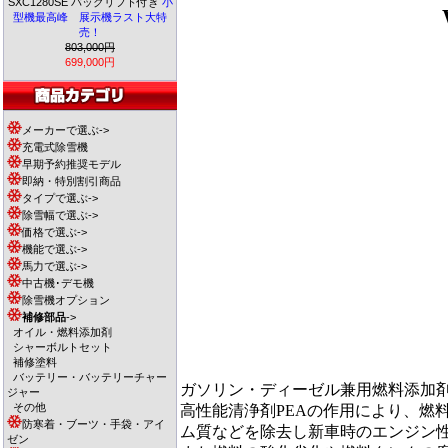
SXC1280SE バックリフト付き
小
型機最高峰 展示機ラスト大特
売！
803,000円
699,000円
メーカーで選ぶ->
充電式除雪機
早期予約推奨モデル
即納・特別割引商品
タイプで選ぶ->
除雪幅で選ぶ->
価格で選ぶ->
機能で選ぶ->
馬力で選ぶ->
中古機･デモ機
除雪機オプション
補修部品
->
オイル・燃料添加剤
シャーボルトセット
補修塗料
バッテリー・バッテリーチャー
ガソリン・ディーゼル兼用燃料添加
ジャー
その他
高性能清浄剤PEAの作用により、燃
防寒着・ブーツ・手袋・アイ
ム質などを除去し新車時のエンジン
ゼン