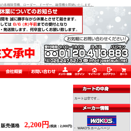
の各種除雪機、ローダー、ドーザー、融雪機を即納いたします。
カートは空です...
2,200円
販売価格
(税抜：2,000円)
-
WAKO'S ホームページ