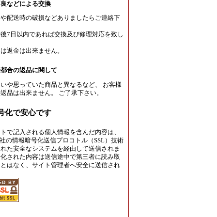
不良などによる交換
良や配送時の破損などありましたらご連絡下
後7日以内であれば交換及び修理対応を致し
たは返金は出来ません。
様都合の返品に関して
いや思っていた商品と異なるなど、 お客様
返品は出来ません。 ご了承下さい。
暗号化で安心です
イトで記入される個人情報を含んだ内容は、
rust社の情報暗号化送信プロコトル（SSL）技術
された安全なシステムを経由して送信されま
号化された内容は送信途中で第三者に読み取
ことはなく、サイト管理者へ安全に送信され