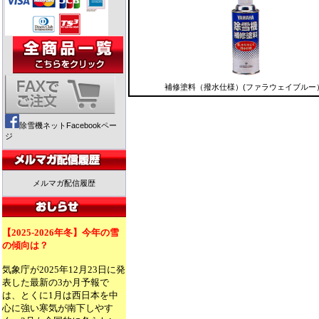
補修塗料（撥水仕様）(ファラウェイブルー
除雪機ネットFacebookペー
ジ
メルマガ配信履歴
【2025-2026年冬】今年の雪
の傾向は？
気象庁が2025年12月23日に発
表した最新の3か月予報で
は、とくに1月は西日本を中
心に強い寒気が南下しやす