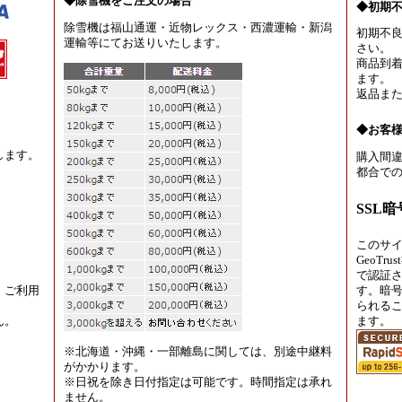
◆除雪機をご注文の場合
◆初期
除雪機は福山通運・近物レックス・西濃運輸・新潟
初期不
運輸等にてお送りいたします。
さい。
商品到着
ます。
返品ま
◆お客
します。
購入間違
都合での
SSL
このサ
GeoT
で認証
、ご利用
す。暗
られる
ん。
ます。
※北海道・沖縄・一部離島に関しては、別途中継料
がかかります。
※日祝を除き日付指定は可能です。時間指定は承れ
ません。