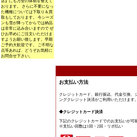
店】にも万全の体制を整えて
おります。 さらに不要になっ
た機種については下取り＆買
取もしております。 今シーズ
ンも雪が降ってからでは納品
は非常に込み合いますので ぜ
ひお早めにご注文いただけま
すようお願い致します。早期
ご予約大歓迎です。 ご不明な
点等あれば、どうぞお気軽に
お問合せ下さい。
お支払い方法
クレジットカード、銀行振込、代金引換、
ングクレジット決済がご利用いただけます
◆クレジットカード決済
下記のクレジットカードでのお支払いが可
※支払い回数は1回・2回・リボ払い