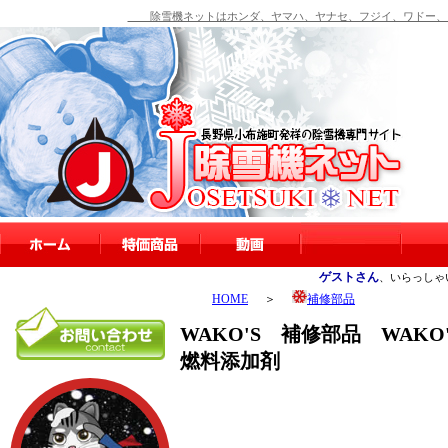
除雪機ネットはホンダ、ヤマハ、ヤナセ、フジイ、ワドー、シ
ゲストさん
、いらっしゃ
HOME
＞
補修部品
WAKO'S 補修部品 WAKO'
燃料添加剤