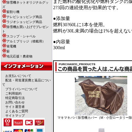
また燃料の酸化劣化や燃料タンクの
除雪機ネットオリジナルグッ
ズ
2?3回の連続使用が効果的です。
薪割り機
テレビショッピング商品
●添加量
ラジオショッピング商品
燃料30?60Lに1本を使用。
除雪機お買い上げでプレゼン
燃料が30L未満の場合は1%を超え
ト
スコップ・シャベル
●内容量
アルミブリッジ（積載用）
発電機
300ml
薪
地元応援！農産物
お支払いについて
配送・荷造運賃費と返品につい
て
プライバシーについて
ご利用規約
特定商取引法
お問い合わせ
サイト運営者
よくあるご質問
サイトマップ
マキマキパパ 除雪機カバー（M - 小型ロータリー