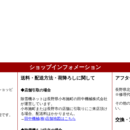
ショップインフォメーション
送料・配送方法・荷降ろしに関して
アフタ
ショッピ
長野県
◆店舗引取の場合
。
※修理
除雪機ネットは長野県小布施町の田中機械株式会社
その他
が運営しています。
い。
小布施町または長野市の店舗に引取りにご来店頂け
る場合、配送料はかかりません。
能です。
→
田中機械(株)店舗地図はこちら
交換・