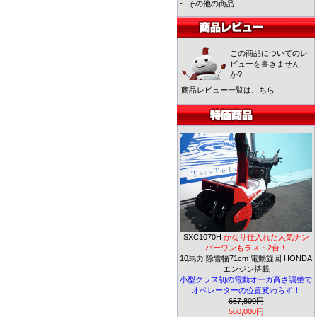
-
その他の商品
この商品についてのレ
ビューを書きません
か?
商品レビュー一覧はこちら
SXC1070H
かなり仕入れた人気ナン
バーワンもラスト2台！
10馬力 除雪幅71cm 電動旋回 HONDA
エンジン搭載
小型クラス初の電動オーガ高さ調整で
オペレーターの位置変わらず！
657,800円
560,000円