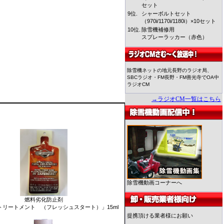
セット
9位.
シャーボルトセット
（970i/1170i/1180i）×10セット
10位.
除雪機補修用
スプレーラッカー（赤色）
除雪機ネットの地元長野のラジオ局、
SBCラジオ・FM長野・FM善光寺でOA中
ラジオCM
→ラジオCM一覧はこちら
除雪機動画コーナーへ
燃料劣化防止剤
トリートメント （フレッシュスタート）」15ml
提携頂ける業者様にお願い