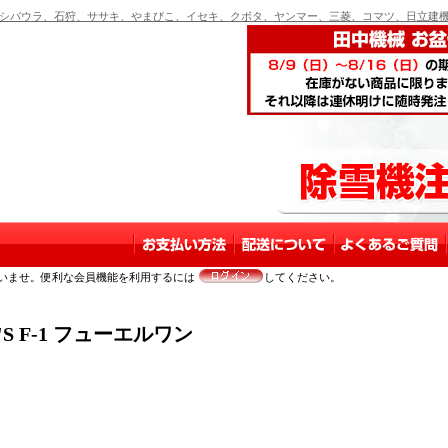
バウラ、石狩、ササキ、やまびこ、イセキ、クボタ、ヤンマー、三菱、コマツ、日立建機
いませ。便利な会員機能を利用するには
してください。
S F-1 フューエルワン