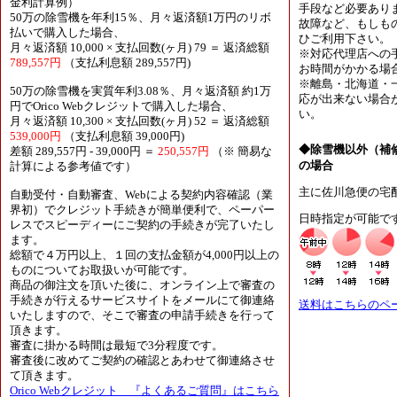
金利計算例）
手段など必要あり
50万の除雪機を年利15％、月々返済額1万円のリボ
故障など、もしも
払いで購入した場合、
ひご利用下さい。
月々返済額 10,000 × 支払回数(ヶ月) 79 ＝ 返済総額
※対応代理店への
789,557円
（支払利息額 289,557円)
お時間がかかる場
※離島・北海道・
50万の除雪機を実質年利3.08％、月々返済額 約1万
応が出来ない場合
円でOrico Webクレジットで購入した場合、
い。
月々返済額 10,300 × 支払回数(ヶ月) 52 ＝ 返済総額
539,000円
（支払利息額 39,000円)
◆除雪機以外（補
差額 289,557円 - 39,000円 ＝
250,557円
（※ 簡易な
の場合
計算による参考値です）
主に佐川急便の宅
自動受付・自動審査、Webによる契約内容確認（業
界初）でクレジット手続きが簡単便利で、ペーパー
日時指定が可能で
レスでスピーディーにご契約の手続きが完了いたし
ます。
総額で４万円以上、１回の支払金額が4,000円以上の
ものについてお取扱いが可能です。
商品の御注文を頂いた後に、オンライン上で審査の
手続きが行えるサービスサイトをメールにて御連絡
送料はこちらのペ
いたしますので、そこで審査の申請手続きを行って
頂きます。
審査に掛かる時間は最短で3分程度です。
審査後に改めてご契約の確認とあわせて御連絡させ
て頂きます。
Orico Webクレジット 『よくあるご質問』はこちら