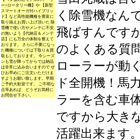
ー+ロータリー機】や 【新型
スマートオーガ付ハイブリッ
く除雪機なん
ド】など高性能機種を豊富に
取り揃えお買い上げ頂いた 除
雪機で使い方やメンテに不安
飛ばすんです
の無いよう【代納店＆メンテ
店】にも万全の体制を整えて
おります。 さらに不要になっ
のよくある質問で
た機種については下取り＆買
取もしております。 今シーズ
ンも雪が降ってからでは納品
ローラーが動
は非常に込み合いますので ぜ
ひお早めにご注文いただけま
すようお願い致します。早期
ド全開機！馬
ご予約大歓迎です。 ご不明な
点等あれば、どうぞお気軽に
お問合せ下さい。
ラーを含む車体
ですから大き
活躍出来ます