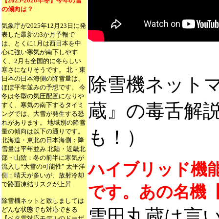
【2025-2026年冬】今年の雪
の傾向は？
気象庁が2025年12月23日に発
表した最新の3か月予報で
は、とくに1月は西日本を中
心に強い寒気が南下しやす
く、2月も全国的に冬らしい
寒さになりそうです。 北・東
除雪機ネット
日本の日本海側の降雪量は、
ほぼ平年並みの予想です。 今
冬は冬型の気圧配置になりや
蔵』の毒舌解説
すく、寒気の南下するタイミ
ングでは、大雪が発生する恐
れがあります。 地域別の降雪
も！）
量の傾向は以下の通りです。
北海道・東北の日本海側：降
雪量は平年並み 北陸・近畿北
部・山陰：冬の前半に寒気が
ハイブリッド機
流入し“大雪の可能性” 太平洋
側：晴天が多いが、放射冷却
で路面凍結リスクが上昇
です。あの名機【
除雪機ネットと致しましては
どんな状態でも対応できる
雪田丸蔵は言
【ベタ雪対応モデルのドーザ