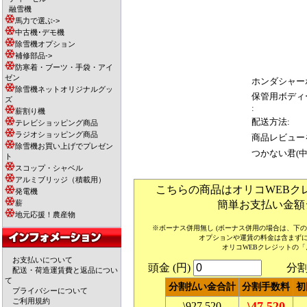
融雪機
馬力で選ぶ->
中古機･デモ機
除雪機オプション
補修部品->
防寒着・ブーツ・手袋・アイ
ゼン
ホンダシャー
除雪機ネットオリジナルグッ
保管用ボディ
ズ
:
薪割り機
配送方法:
テレビショッピング商品
ラジオショッピング商品
商品レビュー
除雪機お買い上げでプレゼン
つかない君(中)
ト
スコップ・シャベル
アルミブリッジ（積載用）
こちらの商品はオリコWEBク
発電機
薪
簡単お支払い金額
地元応援！農産物
※ボーナス併用無し (ボーナス併用の場合は、下
オプションや運賃の料金は含まず
オリコWEBクレジットの
お支払いについて
頭金 (円)
分割回
配送・荷造運賃費と返品につい
て
分割払い金合計
分割手数料
初
プライバシーについて
ご利用規約
\47,520
\927,520