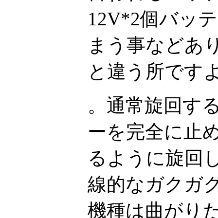
12V*2個バ
まう事などあ
と違う所です
。通常旋回す
ーを完全に止
るように旋回
線的なガクガ
機種は曲がり