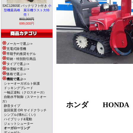
SXC1280SE バックリフト付き
小
型機最高峰 展示機ラスト大特
売！
803,000円
699,000円
メーカーで選ぶ->
充電式除雪機
早期予約推奨モデル
即納・特別割引商品
タイプで選ぶ->
除雪幅で選ぶ->
価格で選ぶ->
機能で選ぶ
->
シャーオーガボルト保護
ドッキングブレード
一軸正逆転（クロスオーガ）
自動水平制御（スマートオー
ガ）
ホンダ
HONDA 除
静音タイプ
旋回装置 OR サイドクラッチ
シンプル(壊れにくい)
ハイブリッド&電動
ジェットシューター
オーガローリング
ディーゼル