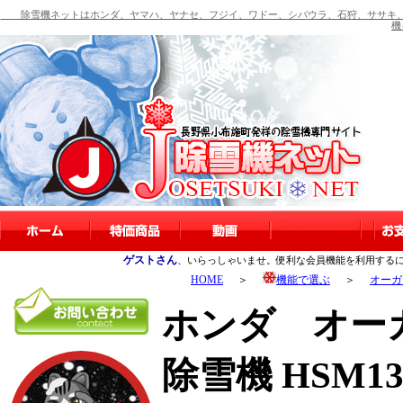
除雪機ネットはホンダ、ヤマハ、ヤナセ、フジイ、ワドー、シバウラ、石狩、ササキ、
機
ゲストさん
、いらっしゃいませ。便利な会員機能を利用する
HOME
＞
機能で選ぶ
＞
オーガ
ホンダ オー
除雪機 HSM13