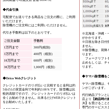
◆代金引換
宅配便でお送りできる商品をご注文の際に、ご利用
いただけます。
除雪機のご注文時にはご利用いただけません。
代引き手数料は以下のとおりです。
※北海道・沖縄・
がかかります。
ご注文金額
手数料
※日祝を除き日付
ません。
1万円まで
300円(税別)
※除雪機は、荷降
3万円まで
400円（税別）
ります。
フォークリフトを
10万円まで
600円（税別）
止めもしくは、チャ
ります。
30万円まで
1,000円（税別）
◆ヤマハ除雪機を
◆Orico Webクレジット
ヤマハ除雪機は、
クレジットカードのリボ払いと比較すると金利は約
ンがございます。
5分の1の実質金利で年利約3.08％です。除雪機は比
較的高額ですので、クレジットカードのリボ払いは
代行納品プランと
全くお勧めできません。出来るだけWEBクレジット
店より
【納品時の
をお勧めいたします。
ス】
を受けること
専門のサービスス