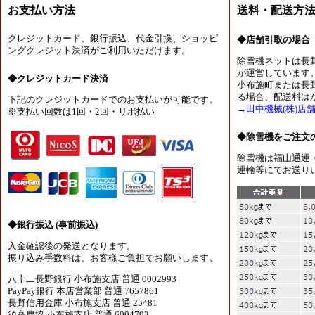
お支払い方法
送料・配送方
クレジットカード、銀行振込、代金引換、ショッピ
◆店舗引取の場合
ングクレジット決済がご利用いただけます。
除雪機ネットは長
が運営しています
◆クレジットカード決済
小布施町または長
る場合、配送料は
下記のクレジットカードでのお支払いが可能です。
→
田中機械(株)店
※支払い回数は1回・2回・リボ払い
◆除雪機をご注文
除雪機は福山通運
運輸等にてお送り
◆銀行振込 (事前振込)
入金確認後の発送となります。
振り込み手数料は、お客様ご負担でお願いします。
八十二長野銀行 小布施支店 普通 0002993
PayPay銀行 本店営業部 普通 7657861
長野信用金庫 小布施支店 普通 25481
須高農協 小布施支店 普通 6004792