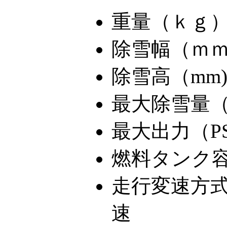
重量（ｋｇ）
除雪幅（ｍｍ
除雪高（mm)
最大除雪量（to
最大出力（PS)
燃料タンク容量
走行変速方
速