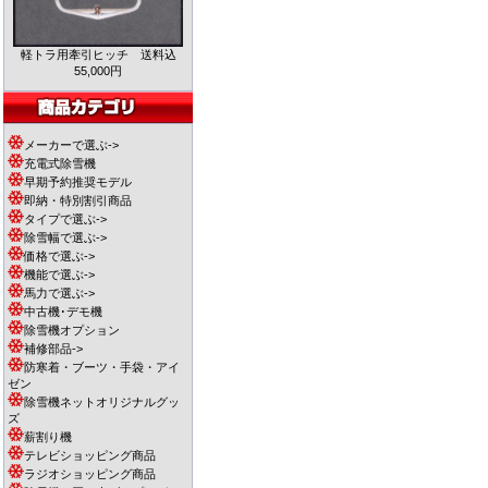
軽トラ用牽引ヒッチ 送料込
55,000円
メーカーで選ぶ->
充電式除雪機
早期予約推奨モデル
即納・特別割引商品
タイプで選ぶ->
除雪幅で選ぶ->
価格で選ぶ->
機能で選ぶ->
馬力で選ぶ->
中古機･デモ機
除雪機オプション
補修部品->
防寒着・ブーツ・手袋・アイ
ゼン
除雪機ネットオリジナルグッ
ズ
薪割り機
テレビショッピング商品
ラジオショッピング商品