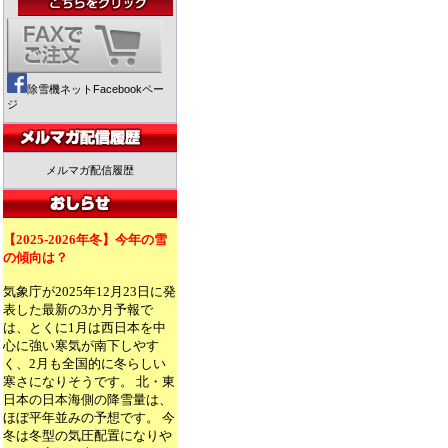
除雪機ネットFacebookペー
ジ
メルマガ配信履歴
【2025-2026年冬】今年の雪
の傾向は？
気象庁が2025年12月23日に発
表した最新の3か月予報で
は、とくに1月は西日本を中
心に強い寒気が南下しやす
く、2月も全国的に冬らしい
寒さになりそうです。 北・東
日本の日本海側の降雪量は、
ほぼ平年並みの予想です。 今
冬は冬型の気圧配置になりや