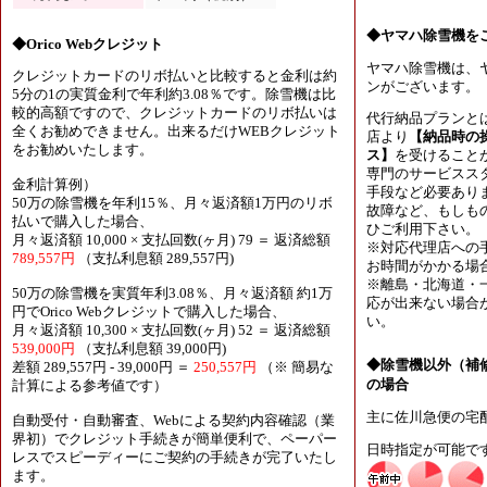
◆ヤマハ除雪機を
◆Orico Webクレジット
ヤマハ除雪機は、
クレジットカードのリボ払いと比較すると金利は約
ンがございます。
5分の1の実質金利で年利約3.08％です。除雪機は比
較的高額ですので、クレジットカードのリボ払いは
代行納品プランと
全くお勧めできません。出来るだけWEBクレジット
店より
【納品時の
をお勧めいたします。
ス】
を受けること
専門のサービスス
金利計算例）
手段など必要あり
50万の除雪機を年利15％、月々返済額1万円のリボ
故障など、もしも
払いで購入した場合、
ひご利用下さい。
月々返済額 10,000 × 支払回数(ヶ月) 79 ＝ 返済総額
※対応代理店への
789,557円
（支払利息額 289,557円)
お時間がかかる場
※離島・北海道・
50万の除雪機を実質年利3.08％、月々返済額 約1万
応が出来ない場合
円でOrico Webクレジットで購入した場合、
い。
月々返済額 10,300 × 支払回数(ヶ月) 52 ＝ 返済総額
539,000円
（支払利息額 39,000円)
◆除雪機以外（補
差額 289,557円 - 39,000円 ＝
250,557円
（※ 簡易な
の場合
計算による参考値です）
主に佐川急便の宅
自動受付・自動審査、Webによる契約内容確認（業
界初）でクレジット手続きが簡単便利で、ペーパー
日時指定が可能で
レスでスピーディーにご契約の手続きが完了いたし
ます。