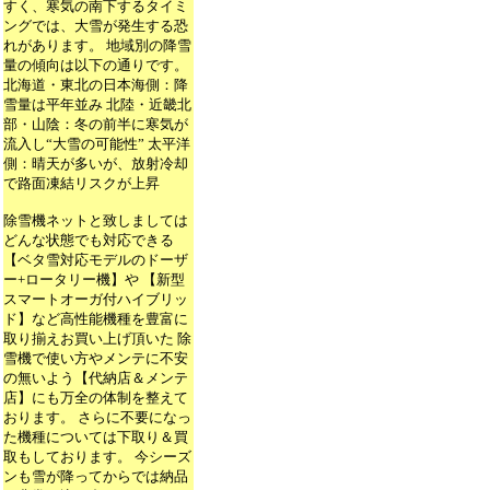
すく、寒気の南下するタイミ
ングでは、大雪が発生する恐
れがあります。 地域別の降雪
量の傾向は以下の通りです。
北海道・東北の日本海側：降
雪量は平年並み 北陸・近畿北
部・山陰：冬の前半に寒気が
流入し“大雪の可能性” 太平洋
側：晴天が多いが、放射冷却
で路面凍結リスクが上昇
除雪機ネットと致しましては
どんな状態でも対応できる
【ベタ雪対応モデルのドーザ
ー+ロータリー機】や 【新型
スマートオーガ付ハイブリッ
ド】など高性能機種を豊富に
取り揃えお買い上げ頂いた 除
雪機で使い方やメンテに不安
の無いよう【代納店＆メンテ
店】にも万全の体制を整えて
おります。 さらに不要になっ
た機種については下取り＆買
取もしております。 今シーズ
ンも雪が降ってからでは納品