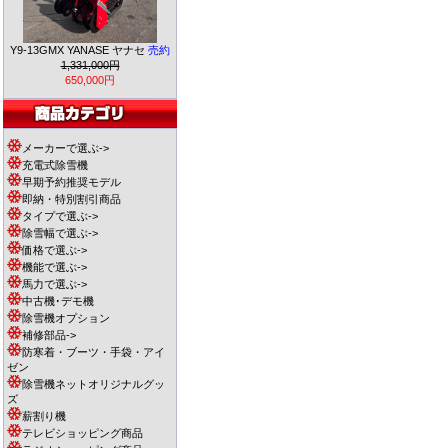
Y9-13GMX YANASE ヤナセ
売約
1,331,000円
650,000円
メーカーで選ぶ->
充電式除雪機
早期予約推奨モデル
即納・特別割引商品
タイプで選ぶ->
除雪幅で選ぶ->
価格で選ぶ->
機能で選ぶ->
馬力で選ぶ->
中古機･デモ機
除雪機オプション
補修部品->
防寒着・ブーツ・手袋・アイ
ゼン
除雪機ネットオリジナルグッ
ズ
薪割り機
テレビショッピング商品