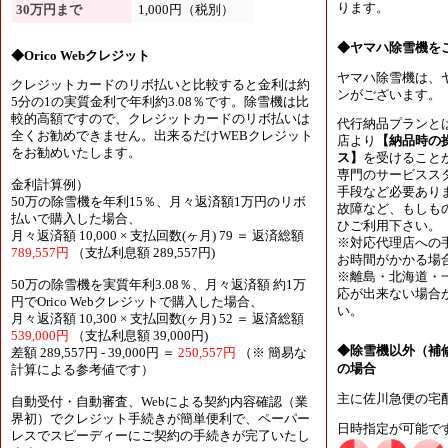
ります。
30万円まで
1,000円（税別）
◆ヤマハ除雪機を
◆Orico Webクレジット
ヤマハ除雪機は、
クレジットカードのリボ払いと比較すると金利は約
ンがございます。
5分の1の実質金利で年利約3.08％です。除雪機は比
較的高額ですので、クレジットカードのリボ払いは
代行納品プランと
全くお勧めできません。出来るだけWEBクレジット
店より
【納品時の
をお勧めいたします。
ス】
を受けること
専門のサービスス
金利計算例）
手段など必要あり
50万の除雪機を年利15％、月々返済額1万円のリボ
故障など、もしも
払いで購入した場合、
ひご利用下さい。
月々返済額 10,000 × 支払回数(ヶ月) 79 ＝ 返済総額
※対応代理店への
789,557円
（支払利息額 289,557円)
お時間がかかる場
※離島・北海道・
50万の除雪機を実質年利3.08％、月々返済額 約1万
応が出来ない場合
円でOrico Webクレジットで購入した場合、
い。
月々返済額 10,300 × 支払回数(ヶ月) 52 ＝ 返済総額
539,000円
（支払利息額 39,000円)
◆除雪機以外（補
差額 289,557円 - 39,000円 ＝
250,557円
（※ 簡易な
の場合
計算による参考値です）
主に佐川急便の宅
自動受付・自動審査、Webによる契約内容確認（業
界初）でクレジット手続きが簡単便利で、ペーパー
日時指定が可能で
レスでスピーディーにご契約の手続きが完了いたし