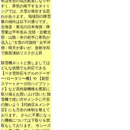
冬は冬型の気圧配置になりや
すく、寒気の南下するタイミ
ングでは、大雪が発生する恐
れがあります。 地域別の降雪
量の傾向は以下の通りです。
北海道・東北の日本海側：降
雪量は平年並み 北陸・近畿北
部・山陰：冬の前半に寒気が
流入し“大雪の可能性” 太平洋
側：晴天が多いが、放射冷却
で路面凍結リスクが上昇
除雪機ネットと致しましては
どんな状態でも対応できる
【ベタ雪対応モデルのドーザ
ー+ロータリー機】や 【新型
スマートオーガ付ハイブリッ
ド】など高性能機種を豊富に
取り揃えお買い上げ頂いた 除
雪機で使い方やメンテに不安
の無いよう【代納店＆メンテ
店】にも万全の体制を整えて
おります。 さらに不要になっ
た機種については下取り＆買
取もしております。 今シーズ