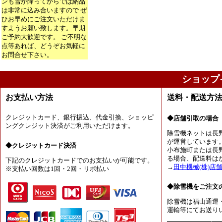
ンも雪が降ってからでは納品
は非常に込み合いますので ぜ
ひお早めにご注文いただけま
すようお願い致します。早期
ご予約大歓迎です。 ご不明な
点等あれば、どうぞお気軽に
お問合せ下さい。
ショップ
お支払い方法
送料・配送方
クレジットカード、銀行振込、代金引換、ショッピ
◆店舗引取の場合
ングクレジット決済がご利用いただけます。
除雪機ネットは長
が運営しています
◆クレジットカード決済
小布施町または長
る場合、配送料は
下記のクレジットカードでのお支払いが可能です。
→
田中機械(株)店
※支払い回数は1回・2回・リボ払い
◆除雪機をご注文
除雪機は福山通運
運輸等にてお送り