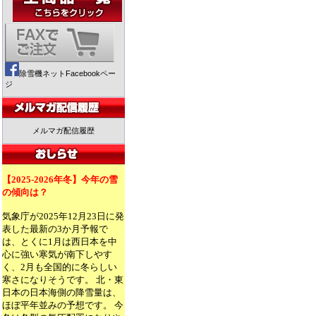
除雪機ネットFacebookペー
ジ
メルマガ配信履歴
【2025-2026年冬】今年の雪
の傾向は？
気象庁が2025年12月23日に発
表した最新の3か月予報で
は、とくに1月は西日本を中
心に強い寒気が南下しやす
く、2月も全国的に冬らしい
寒さになりそうです。 北・東
日本の日本海側の降雪量は、
ほぼ平年並みの予想です。 今