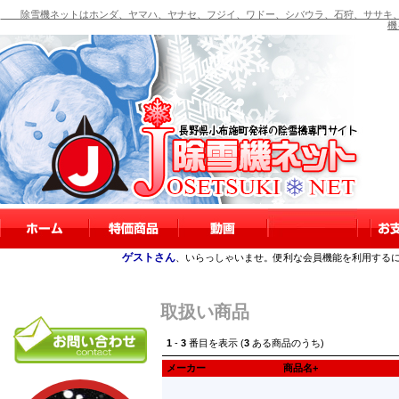
除雪機ネットはホンダ、ヤマハ、ヤナセ、フジイ、ワドー、シバウラ、石狩、ササキ、
機
ゲストさん
、いらっしゃいませ。便利な会員機能を利用する
取扱い商品
1
-
3
番目を表示 (
3
ある商品のうち)
メーカー
商品名+