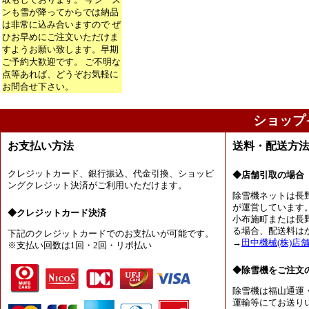
ンも雪が降ってからでは納品
は非常に込み合いますので ぜ
ひお早めにご注文いただけま
すようお願い致します。早期
ご予約大歓迎です。 ご不明な
点等あれば、どうぞお気軽に
お問合せ下さい。
ショップ
お支払い方法
送料・配送方
クレジットカード、銀行振込、代金引換、ショッピ
◆店舗引取の場合
ングクレジット決済がご利用いただけます。
除雪機ネットは長
が運営しています
◆クレジットカード決済
小布施町または長
る場合、配送料は
下記のクレジットカードでのお支払いが可能です。
→
田中機械(株)店
※支払い回数は1回・2回・リボ払い
◆除雪機をご注文
除雪機は福山通運
運輸等にてお送り