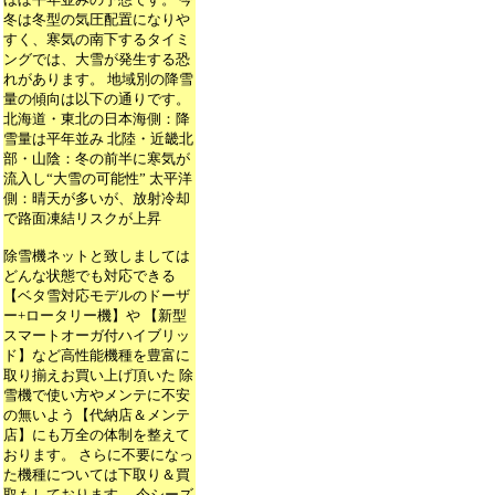
冬は冬型の気圧配置になりや
すく、寒気の南下するタイミ
ングでは、大雪が発生する恐
れがあります。 地域別の降雪
量の傾向は以下の通りです。
北海道・東北の日本海側：降
雪量は平年並み 北陸・近畿北
部・山陰：冬の前半に寒気が
流入し“大雪の可能性” 太平洋
側：晴天が多いが、放射冷却
で路面凍結リスクが上昇
除雪機ネットと致しましては
どんな状態でも対応できる
【ベタ雪対応モデルのドーザ
ー+ロータリー機】や 【新型
スマートオーガ付ハイブリッ
ド】など高性能機種を豊富に
取り揃えお買い上げ頂いた 除
雪機で使い方やメンテに不安
の無いよう【代納店＆メンテ
店】にも万全の体制を整えて
おります。 さらに不要になっ
た機種については下取り＆買
取もしております。 今シーズ