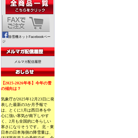
除雪機ネットFacebookペー
ジ
メルマガ配信履歴
【2025-2026年冬】今年の雪
の傾向は？
気象庁が2025年12月23日に発
表した最新の3か月予報で
は、とくに1月は西日本を中
心に強い寒気が南下しやす
く、2月も全国的に冬らしい
寒さになりそうです。 北・東
日本の日本海側の降雪量は、
ほぼ平年並みの予想です。 今