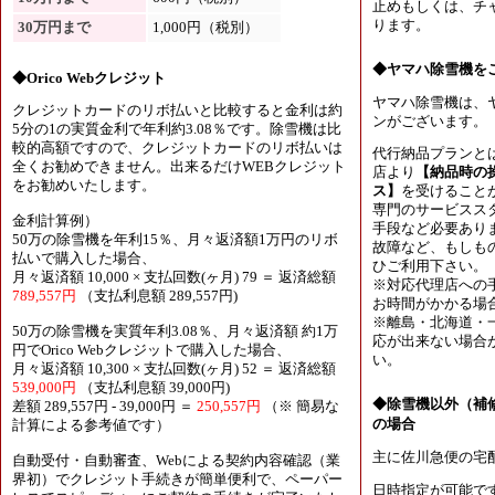
止めもしくは、チャ
ります。
30万円まで
1,000円（税別）
◆ヤマハ除雪機を
◆Orico Webクレジット
ヤマハ除雪機は、
クレジットカードのリボ払いと比較すると金利は約
ンがございます。
5分の1の実質金利で年利約3.08％です。除雪機は比
較的高額ですので、クレジットカードのリボ払いは
代行納品プランと
全くお勧めできません。出来るだけWEBクレジット
店より
【納品時の
をお勧めいたします。
ス】
を受けること
専門のサービスス
金利計算例）
手段など必要あり
50万の除雪機を年利15％、月々返済額1万円のリボ
故障など、もしも
払いで購入した場合、
ひご利用下さい。
月々返済額 10,000 × 支払回数(ヶ月) 79 ＝ 返済総額
※対応代理店への
789,557円
（支払利息額 289,557円)
お時間がかかる場
※離島・北海道・
50万の除雪機を実質年利3.08％、月々返済額 約1万
応が出来ない場合
円でOrico Webクレジットで購入した場合、
い。
月々返済額 10,300 × 支払回数(ヶ月) 52 ＝ 返済総額
539,000円
（支払利息額 39,000円)
◆除雪機以外（補
差額 289,557円 - 39,000円 ＝
250,557円
（※ 簡易な
の場合
計算による参考値です）
主に佐川急便の宅
自動受付・自動審査、Webによる契約内容確認（業
界初）でクレジット手続きが簡単便利で、ペーパー
日時指定が可能で