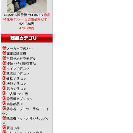
YAMAHA 除雪機 YSF860-B
静音
特化モデル i一点突破価格だす！
621,280円
470,000円
メーカーで選ぶ->
充電式除雪機
早期予約推奨モデル
即納・特別割引商品
タイプで選ぶ->
除雪幅で選ぶ->
価格で選ぶ->
機能で選ぶ->
馬力で選ぶ->
中古機･デモ機
除雪機オプション
補修部品->
防寒着・ブーツ・手袋・アイ
ゼン
除雪機ネットオリジナルグッ
ズ
薪割り機