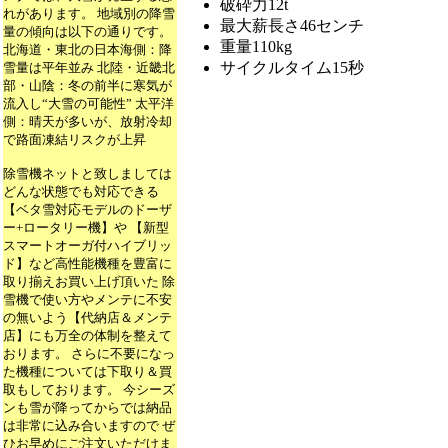
破砕力12t
れがあります。 地域別の降雪
最大薪長さ46センチ
量の傾向は以下の通りです。
重量110kg
北海道・東北の日本海側：降
サイクルタイム15秒
雪量は平年並み 北陸・近畿北
部・山陰：冬の前半に寒気が
流入し“大雪の可能性” 太平洋
側：晴天が多いが、放射冷却
で路面凍結リスクが上昇
除雪機ネットと致しましては
どんな状態でも対応できる
【ベタ雪対応モデルのドーザ
ー+ロータリー機】や 【新型
スマートオーガ付ハイブリッ
ド】など高性能機種を豊富に
取り揃えお買い上げ頂いた 除
雪機で使い方やメンテに不安
の無いよう【代納店＆メンテ
店】にも万全の体制を整えて
おります。 さらに不要になっ
た機種については下取り＆買
取もしております。 今シーズ
ンも雪が降ってからでは納品
は非常に込み合いますので ぜ
ひお早めにご注文いただけま