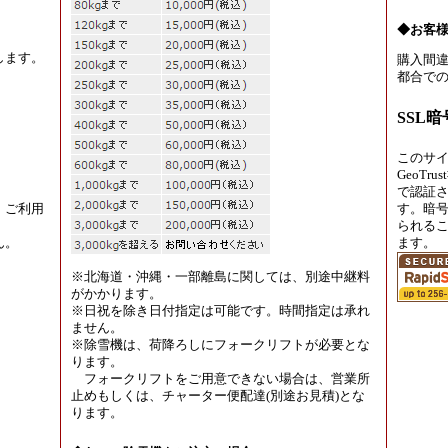
◆お客
します。
購入間違
都合での
SSL
このサ
GeoT
で認証
、ご利用
す。暗
られる
ん。
ます。
※北海道・沖縄・一部離島に関しては、別途中継料
がかかります。
※日祝を除き日付指定は可能です。時間指定は承れ
ません。
※除雪機は、荷降ろしにフォークリフトが必要とな
ります。
フォークリフトをご用意できない場合は、営業所
止めもしくは、チャーター便配達(別途お見積)とな
ります。