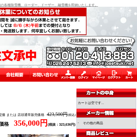
の各種除雪機、ローダー、ドーザー、融雪機を即納いたします。
カートは空です...
423,500円
定価 または 店頭通常販売価格
(税込)
356,000円
-
その他の商品
売価格
(税抜：323,636円)