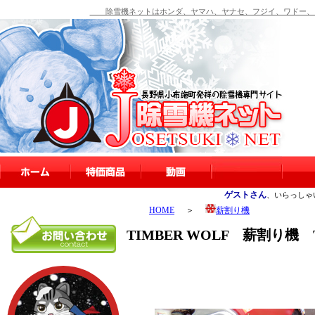
除雪機ネットはホンダ、ヤマハ、ヤナセ、フジイ、ワドー、シ
ゲストさん
、いらっしゃ
HOME
＞
薪割り機
TIMBER WOLF 薪割り機 