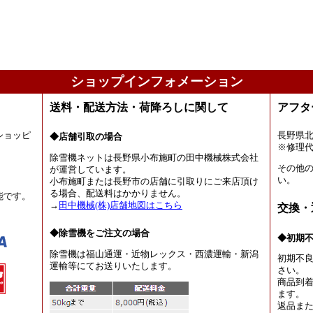
ショップインフォメーション
送料・配送方法・荷降ろしに関して
アフタ
ショッピ
長野県
◆店舗引取の場合
。
※修理
除雪機ネットは長野県小布施町の田中機械株式会社
その他
が運営しています。
い。
小布施町または長野市の店舗に引取りにご来店頂け
る場合、配送料はかかりません。
能です。
→
田中機械(株)店舗地図はこちら
交換・
◆除雪機をご注文の場合
◆初期
除雪機は福山通運・近物レックス・西濃運輸・新潟
初期不
運輸等にてお送りいたします。
さい。
商品到着
ます。
返品ま