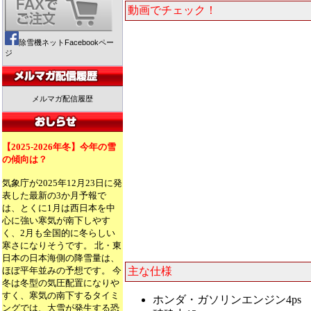
動画でチェック！
除雪機ネットFacebookペー
ジ
メルマガ配信履歴
【2025-2026年冬】今年の雪
の傾向は？
気象庁が2025年12月23日に発
表した最新の3か月予報で
は、とくに1月は西日本を中
心に強い寒気が南下しやす
く、2月も全国的に冬らしい
寒さになりそうです。 北・東
日本の日本海側の降雪量は、
ほぼ平年並みの予想です。 今
主な仕様
冬は冬型の気圧配置になりや
すく、寒気の南下するタイミ
ホンダ・ガソリンエンジン4ps
ングでは、大雪が発生する恐