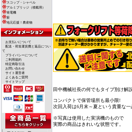
スコップ・シャベル
アルミブリッジ（積載用）
発電機
薪
地元応援！農産物
お支払いについて
配送・荷造運賃費と返品につい
て
プライバシーについて
ご利用規約
特定商取引法
お問い合わせ
サイト運営者
よくあるご質問
サイトマップ
田中機械社長の何でもタイプ別け解説
コンパクトで保管場所も最小限!
次回入荷は6月末～夏という貴重な一
※写真は使用した実演機のもので
実際の商品はきれいな状態です。