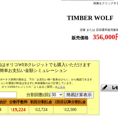
画像をクリックす
TIMBER WOL
定価 または 店頭通常販売価
356,00
販売価格
品はオリコWEBクレジットでも購入いただけます
簡単お支払い金額シミュレーション
 (ボーナス併用の場合は、下の「お支払い例一覧表をひらく」から確認できます
ションや運賃の料金は含まずに本体価格のみで計算しています。
オリコWEBクレジットの「よくあるご質問」は
こちら
分割回数(回)
合計
分割手数料
初回分割払金
2回目以降分割払金
\19,224
4
\12,724
\12,500