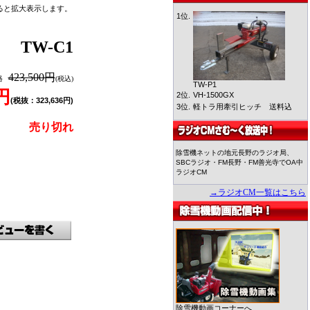
ると拡大表示します。
1位.
F
TW-C1
423,500円
格
(税込)
TW-P1
0円
2位.
VH-1500GX
(税抜：323,636円)
3位.
軽トラ用牽引ヒッチ 送料込
売り切れ
除雪機ネットの地元長野のラジオ局、
SBCラジオ・FM長野・FM善光寺でOA中
ラジオCM
→ラジオCM一覧はこちら
除雪機動画コーナーへ