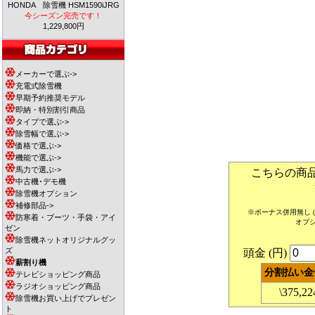
HONDA 除雪機 HSM1590iJRG
今シーズン完売です！
1,229,800円
メーカーで選ぶ->
充電式除雪機
早期予約推奨モデル
即納・特別割引商品
タイプで選ぶ->
除雪幅で選ぶ->
価格で選ぶ->
機能で選ぶ->
馬力で選ぶ->
こちらの商
中古機･デモ機
除雪機オプション
補修部品->
※ボーナス併用無し
防寒着・ブーツ・手袋・アイ
オプ
ゼン
除雪機ネットオリジナルグッ
ズ
頭金 (円)
薪割り機
分割払い金
テレビショッピング商品
ラジオショッピング商品
\375,22
除雪機お買い上げでプレゼン
ト