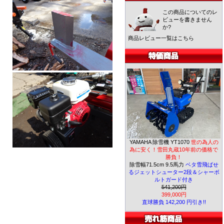
この商品についてのレ
ビューを書きません
か?
商品レビュー一覧はこちら
YAMAHA 除雪機 YT1070
世の為人の
為に安く！雪田丸蔵10年前の価格で
勝負！
除雪幅71.5cm 9.5馬力
ベタ雪飛ばせ
るジェットシューター2段＆シャーボ
ルトガード付き
541,200円
399,000円
直球勝負 142,200 円引き!!