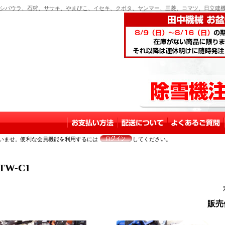
バウラ、石狩、ササキ、やまびこ、イセキ、クボタ、ヤンマー、三菱、コマツ、日立建機
いませ。便利な会員機能を利用するには
してください。
TW-C1
販