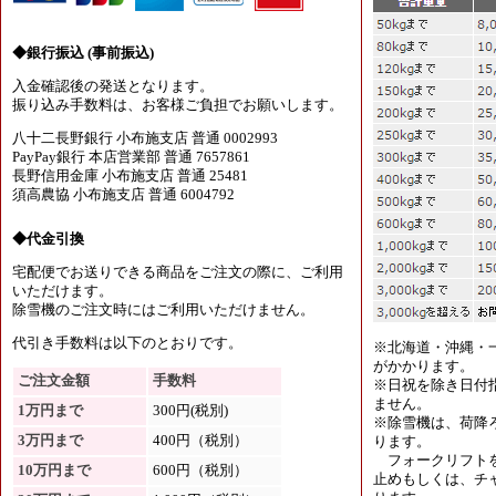
◆銀行振込 (事前振込)
入金確認後の発送となります。
振り込み手数料は、お客様ご負担でお願いします。
八十二長野銀行 小布施支店 普通 0002993
PayPay銀行 本店営業部 普通 7657861
長野信用金庫 小布施支店 普通 25481
須高農協 小布施支店 普通 6004792
◆代金引換
宅配便でお送りできる商品をご注文の際に、ご利用
いただけます。
除雪機のご注文時にはご利用いただけません。
代引き手数料は以下のとおりです。
※北海道・沖縄・
がかかります。
ご注文金額
手数料
※日祝を除き日付
ません。
1万円まで
300円(税別)
※除雪機は、荷降
3万円まで
400円（税別）
ります。
フォークリフトを
10万円まで
600円（税別）
止めもしくは、チャ