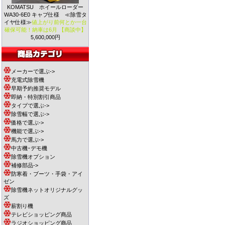
KOMATSU ホイールローダー
WA30-6E0 キャブ仕様 ≪除雪タ
イヤ仕様≫
値上がり前何とか一台
確保可能！納車は6月 【商談中】
5,600,000円
メーカーで選ぶ->
充電式除雪機
早期予約推奨モデル
即納・特別割引商品
タイプで選ぶ->
除雪幅で選ぶ->
価格で選ぶ->
機能で選ぶ->
馬力で選ぶ->
中古機･デモ機
除雪機オプション
補修部品->
防寒着・ブーツ・手袋・アイ
ゼン
除雪機ネットオリジナルグッ
ズ
薪割り機
テレビショッピング商品
ラジオショッピング商品