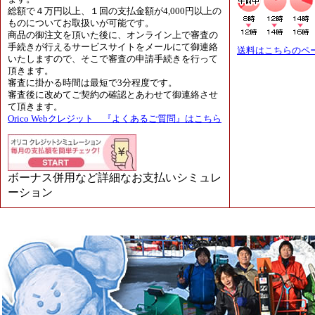
総額で４万円以上、１回の支払金額が4,000円以上の
ものについてお取扱いが可能です。
商品の御注文を頂いた後に、オンライン上で審査の
手続きが行えるサービスサイトをメールにて御連絡
送料はこちらのペ
いたしますので、そこで審査の申請手続きを行って
頂きます。
審査に掛かる時間は最短で3分程度です。
審査後に改めてご契約の確認とあわせて御連絡させ
て頂きます。
Orico Webクレジット 『よくあるご質問』はこちら
ボーナス併用など詳細なお支払いシミュレ
ーション