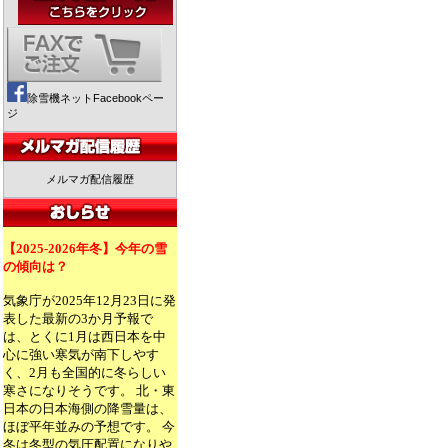
除雪機ネットFacebookペー
ジ
メルマガ配信履歴
【2025-2026年冬】今年の雪
の傾向は？
気象庁が2025年12月23日に発
表した最新の3か月予報で
は、とくに1月は西日本を中
心に強い寒気が南下しやす
く、2月も全国的に冬らしい
寒さになりそうです。 北・東
日本の日本海側の降雪量は、
ほぼ平年並みの予想です。 今
冬は冬型の気圧配置になりや