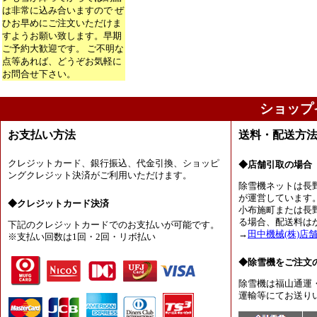
は非常に込み合いますので ぜ
ひお早めにご注文いただけま
すようお願い致します。早期
ご予約大歓迎です。 ご不明な
点等あれば、どうぞお気軽に
お問合せ下さい。
ショップ
お支払い方法
送料・配送方
クレジットカード、銀行振込、代金引換、ショッピ
◆店舗引取の場合
ングクレジット決済がご利用いただけます。
除雪機ネットは長
が運営しています
◆クレジットカード決済
小布施町または長
る場合、配送料は
下記のクレジットカードでのお支払いが可能です。
→
田中機械(株)店
※支払い回数は1回・2回・リボ払い
◆除雪機をご注文
除雪機は福山通運
運輸等にてお送り