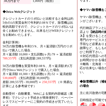
ります。
30万円まで
1,000円（税別）
◆ヤマハ除雪機を
◆Orico Webクレジット
ヤマハ除雪機は、
クレジットカードのリボ払いと比較すると金利は約
ンがございます。
5分の1の実質金利で年利約3.08％です。除雪機は比
較的高額ですので、クレジットカードのリボ払いは
代行納品プランと
全くお勧めできません。出来るだけWEBクレジット
店より
【納品時の
をお勧めいたします。
ス】
を受けること
専門のサービスス
金利計算例）
手段など必要あり
50万の除雪機を年利15％、月々返済額1万円のリボ
故障など、もしも
払いで購入した場合、
ひご利用下さい。
月々返済額 10,000 × 支払回数(ヶ月) 79 ＝ 返済総額
※対応代理店への
789,557円
（支払利息額 289,557円)
お時間がかかる場
※離島・北海道・
50万の除雪機を実質年利3.08％、月々返済額 約1万
応が出来ない場合
円でOrico Webクレジットで購入した場合、
い。
月々返済額 10,300 × 支払回数(ヶ月) 52 ＝ 返済総額
539,000円
（支払利息額 39,000円)
◆除雪機以外（補
差額 289,557円 - 39,000円 ＝
250,557円
（※ 簡易な
の場合
計算による参考値です）
主に佐川急便の宅
自動受付・自動審査、Webによる契約内容確認（業
界初）でクレジット手続きが簡単便利で、ペーパー
日時指定が可能で
レスでスピーディーにご契約の手続きが完了いたし
ます。