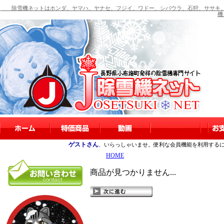
除雪機ネットはホンダ、ヤマハ、ヤナセ、フジイ、ワドー、シバウラ、石狩、ササキ、
機
ゲストさん
、いらっしゃいませ。便利な会員機能を利用する
HOME
商品が見つかりません...