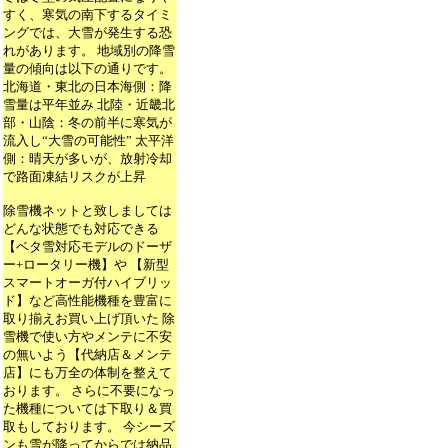
すく、寒気の南下するタイミ
ングでは、大雪が発生する恐
れがあります。 地域別の降雪
量の傾向は以下の通りです。
北海道・東北の日本海側：降
雪量は平年並み 北陸・近畿北
部・山陰：冬の前半に寒気が
流入し“大雪の可能性” 太平洋
側：晴天が多いが、放射冷却
で路面凍結リスクが上昇
除雪機ネットと致しましては
どんな状態でも対応できる
【ベタ雪対応モデルのドーザ
ー+ロータリー機】や 【新型
スマートオーガ付ハイブリッ
ド】など高性能機種を豊富に
取り揃えお買い上げ頂いた 除
雪機で使い方やメンテに不安
の無いよう【代納店＆メンテ
店】にも万全の体制を整えて
おります。 さらに不要になっ
た機種については下取り＆買
取もしております。 今シーズ
ンも雪が降ってからでは納品