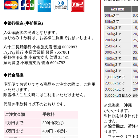
◆銀行振込 (事前振込)
入金確認後の発送となります。
振り込み手数料は、お客様ご負担でお願いします。
八十二長野銀行 小布施支店 普通 0002993
PayPay銀行 本店営業部 普通 7657861
長野信用金庫 小布施支店 普通 25481
須高農協 小布施支店 普通 6004792
◆代金引換
宅配便でお送りできる商品をご注文の際に、ご利用
いただけます。
除雪機のご注文時にはご利用いただけません。
代引き手数料は以下のとおりです。
※北海道・沖縄・
がかかります。
ご注文金額
手数料
※日祝を除き日付
ません。
1万円まで
300円(税別)
※除雪機は、荷降
3万円まで
400円（税別）
ります。
フォークリフトを