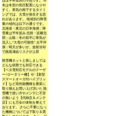
ほぼ平年並みの予想です。 今
冬は冬型の気圧配置になりや
すく、寒気の南下するタイミ
ングでは、大雪が発生する恐
れがあります。 地域別の降雪
量の傾向は以下の通りです。
北海道・東北の日本海側：降
雪量は平年並み 北陸・近畿北
部・山陰：冬の前半に寒気が
流入し“大雪の可能性” 太平洋
側：晴天が多いが、放射冷却
で路面凍結リスクが上昇
除雪機ネットと致しましては
どんな状態でも対応できる
【ベタ雪対応モデルのドーザ
ー+ロータリー機】や 【新型
スマートオーガ付ハイブリッ
ド】など高性能機種を豊富に
取り揃えお買い上げ頂いた 除
雪機で使い方やメンテに不安
の無いよう【代納店＆メンテ
店】にも万全の体制を整えて
おります。 さらに不要になっ
た機種については下取り＆買