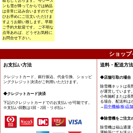
取もしております。 今シーズ
ンも雪が降ってからでは納品
は非常に込み合いますので ぜ
ひお早めにご注文いただけま
すようお願い致します。早期
ご予約大歓迎です。 ご不明な
点等あれば、どうぞお気軽に
お問合せ下さい。
ショップ
お支払い方法
送料・配送方
クレジットカード、銀行振込、代金引換、ショッピ
◆店舗引取の場合
ングクレジット決済がご利用いただけます。
除雪機ネットは長
が運営しています
◆クレジットカード決済
小布施町または長
る場合、配送料は
下記のクレジットカードでのお支払いが可能です。
→
田中機械(株)店
※支払い回数は1回・2回・リボ払い
◆除雪機をご注文
除雪機は福山通運
運輸等にてお送り