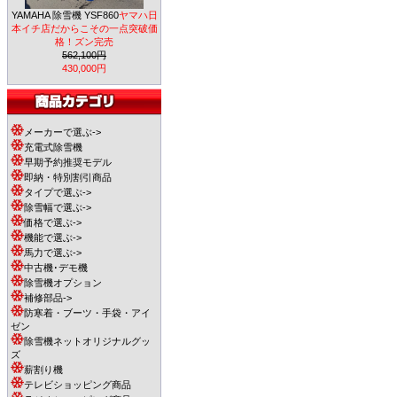
YAMAHA 除雪機 YSF860
ヤマハ日
本イチ店だからこその一点突破価
格！ズン完売
562,100円
430,000円
メーカーで選ぶ->
充電式除雪機
早期予約推奨モデル
即納・特別割引商品
タイプで選ぶ->
除雪幅で選ぶ->
価格で選ぶ->
機能で選ぶ->
馬力で選ぶ->
中古機･デモ機
除雪機オプション
補修部品->
防寒着・ブーツ・手袋・アイ
ゼン
除雪機ネットオリジナルグッ
ズ
薪割り機
テレビショッピング商品