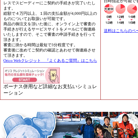
日時指定が可能で
レスでスピーディーにご契約の手続きが完了いたし
ます。
総額で４万円以上、１回の支払金額が4,000円以上の
ものについてお取扱いが可能です。
商品の御注文を頂いた後に、オンライン上で審査の
手続きが行えるサービスサイトをメールにて御連絡
送料はこちらのペ
いたしますので、そこで審査の申請手続きを行って
頂きます。
審査に掛かる時間は最短で3分程度です。
審査後に改めてご契約の確認とあわせて御連絡させ
て頂きます。
Orico Webクレジット 『よくあるご質問』はこちら
ボーナス併用など詳細なお支払いシミュレ
ーション