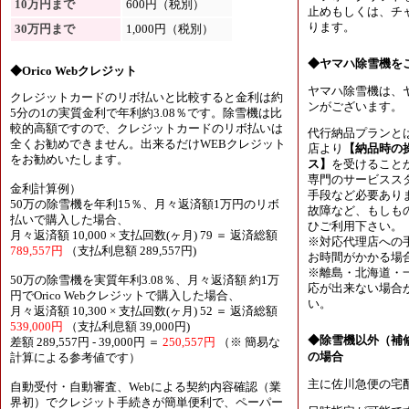
10万円まで
600円（税別）
止めもしくは、チャ
ります。
30万円まで
1,000円（税別）
◆ヤマハ除雪機を
◆Orico Webクレジット
ヤマハ除雪機は、
クレジットカードのリボ払いと比較すると金利は約
ンがございます。
5分の1の実質金利で年利約3.08％です。除雪機は比
較的高額ですので、クレジットカードのリボ払いは
代行納品プランと
全くお勧めできません。出来るだけWEBクレジット
店より
【納品時の
をお勧めいたします。
ス】
を受けること
専門のサービスス
金利計算例）
手段など必要あり
50万の除雪機を年利15％、月々返済額1万円のリボ
故障など、もしも
払いで購入した場合、
ひご利用下さい。
月々返済額 10,000 × 支払回数(ヶ月) 79 ＝ 返済総額
※対応代理店への
789,557円
（支払利息額 289,557円)
お時間がかかる場
※離島・北海道・
50万の除雪機を実質年利3.08％、月々返済額 約1万
応が出来ない場合
円でOrico Webクレジットで購入した場合、
い。
月々返済額 10,300 × 支払回数(ヶ月) 52 ＝ 返済総額
539,000円
（支払利息額 39,000円)
◆除雪機以外（補
差額 289,557円 - 39,000円 ＝
250,557円
（※ 簡易な
の場合
計算による参考値です）
主に佐川急便の宅
自動受付・自動審査、Webによる契約内容確認（業
界初）でクレジット手続きが簡単便利で、ペーパー