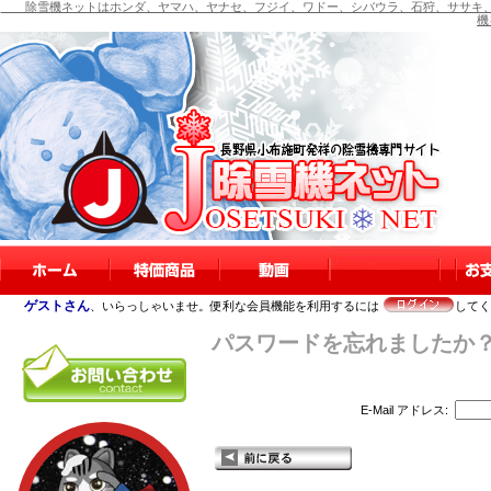
除雪機ネットはホンダ、ヤマハ、ヤナセ、フジイ、ワドー、シバウラ、石狩、ササキ、
機
ゲストさん
、いらっしゃいませ。便利な会員機能を利用するには
してく
パスワードを忘れましたか
E-Mail アドレス: