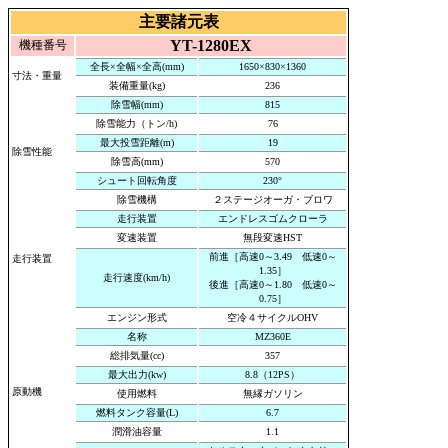
主要諸元表
YT-1280EX
機種番号
全長×全幅×全高(mm)
1650×830×1360
寸法・重量
装備重量(kg)
236
除雪幅(mm)
815
除雪能力（トン/h)
76
最大投雪距離(m)
19
除雪性能
除雪高(mm)
570
シュート回転角度
230°
除雪機構
２ステージオーガ・ブロワ
走行装置
エンドレスゴムクローラ
変速装置
無段変速HST
前進［高速0～3.49 低速0～
走行装置
1.35］
走行速度(km/h)
後進［高速0～1.80 低速0～
0.75］
エンジン形式
空冷４サイクルOHV
名称
MZ360E
総排気量(cc)
357
最大出力(kw)
8.8（12PS）
原動機
使用燃料
無縁ガソリン
燃料タンク容量(L)
6.7
潤滑油容量
1.1