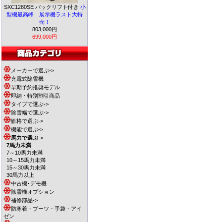
SXC1280SE バックリフト付き
小
型機最高峰 展示機ラスト大特
売！
803,000円
699,000円
メーカーで選ぶ->
充電式除雪機
早期予約推奨モデル
即納・特別割引商品
タイプで選ぶ->
除雪幅で選ぶ->
価格で選ぶ->
機能で選ぶ->
馬力で選ぶ
->
7馬力未満
7～10馬力未満
10～15馬力未満
15～30馬力未満
30馬力以上
中古機･デモ機
除雪機オプション
補修部品->
防寒着・ブーツ・手袋・アイ
ゼン