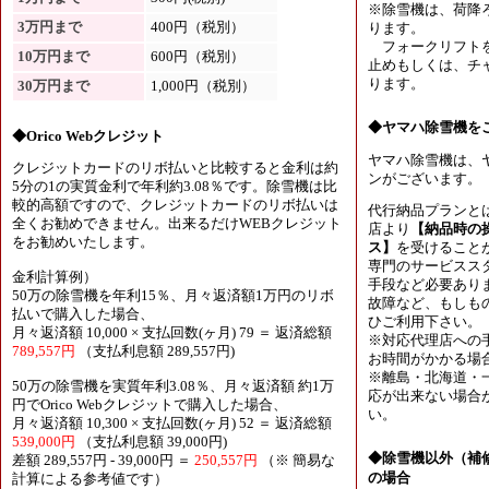
※除雪機は、荷降
3万円まで
400円（税別）
ります。
フォークリフトを
10万円まで
600円（税別）
止めもしくは、チャ
ります。
30万円まで
1,000円（税別）
◆ヤマハ除雪機を
◆Orico Webクレジット
ヤマハ除雪機は、
クレジットカードのリボ払いと比較すると金利は約
ンがございます。
5分の1の実質金利で年利約3.08％です。除雪機は比
較的高額ですので、クレジットカードのリボ払いは
代行納品プランと
全くお勧めできません。出来るだけWEBクレジット
店より
【納品時の
をお勧めいたします。
ス】
を受けること
専門のサービスス
金利計算例）
手段など必要あり
50万の除雪機を年利15％、月々返済額1万円のリボ
故障など、もしも
払いで購入した場合、
ひご利用下さい。
月々返済額 10,000 × 支払回数(ヶ月) 79 ＝ 返済総額
※対応代理店への
789,557円
（支払利息額 289,557円)
お時間がかかる場
※離島・北海道・
50万の除雪機を実質年利3.08％、月々返済額 約1万
応が出来ない場合
円でOrico Webクレジットで購入した場合、
い。
月々返済額 10,300 × 支払回数(ヶ月) 52 ＝ 返済総額
539,000円
（支払利息額 39,000円)
◆除雪機以外（補
差額 289,557円 - 39,000円 ＝
250,557円
（※ 簡易な
の場合
計算による参考値です）