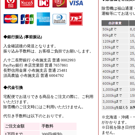
除雪機は福山通運
運輸等にてお送り
◆銀行振込 (事前振込)
入金確認後の発送となります。
振り込み手数料は、お客様ご負担でお願いします。
八十二長野銀行 小布施支店 普通 0002993
PayPay銀行 本店営業部 普通 7657861
長野信用金庫 小布施支店 普通 25481
須高農協 小布施支店 普通 6004792
◆代金引換
宅配便でお送りできる商品をご注文の際に、ご利用
いただけます。
除雪機のご注文時にはご利用いただけません。
代引き手数料は以下のとおりです。
※北海道・沖縄・
がかかります。
ご注文金額
手数料
※日祝を除き日付
ません。
1万円まで
300円(税別)