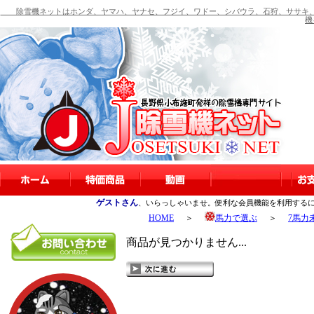
除雪機ネットはホンダ、ヤマハ、ヤナセ、フジイ、ワドー、シバウラ、石狩、ササキ、
機
ゲストさん
、いらっしゃいませ。便利な会員機能を利用する
HOME
＞
馬力で選ぶ
＞
7馬力
商品が見つかりません...