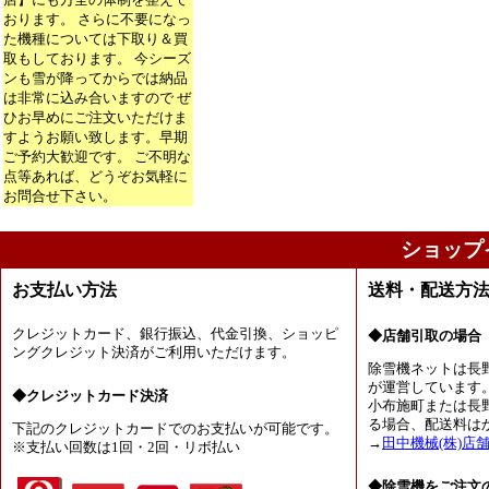
おります。 さらに不要になっ
た機種については下取り＆買
取もしております。 今シーズ
ンも雪が降ってからでは納品
は非常に込み合いますので ぜ
ひお早めにご注文いただけま
すようお願い致します。早期
ご予約大歓迎です。 ご不明な
点等あれば、どうぞお気軽に
お問合せ下さい。
ショップ
お支払い方法
送料・配送方
クレジットカード、銀行振込、代金引換、ショッピ
◆店舗引取の場合
ングクレジット決済がご利用いただけます。
除雪機ネットは長
が運営しています
◆クレジットカード決済
小布施町または長
る場合、配送料は
下記のクレジットカードでのお支払いが可能です。
→
田中機械(株)店
※支払い回数は1回・2回・リボ払い
◆除雪機をご注文