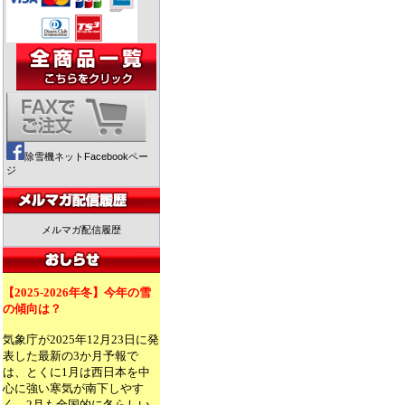
除雪機ネットFacebookペー
ジ
メルマガ配信履歴
【2025-2026年冬】今年の雪
の傾向は？
気象庁が2025年12月23日に発
表した最新の3か月予報で
は、とくに1月は西日本を中
心に強い寒気が南下しやす
く、2月も全国的に冬らしい