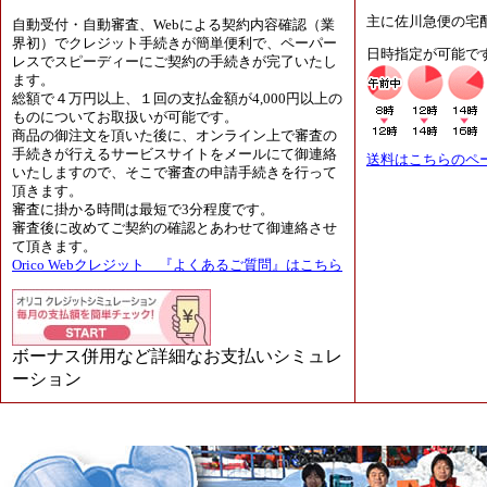
主に佐川急便の宅
自動受付・自動審査、Webによる契約内容確認（業
界初）でクレジット手続きが簡単便利で、ペーパー
日時指定が可能で
レスでスピーディーにご契約の手続きが完了いたし
ます。
総額で４万円以上、１回の支払金額が4,000円以上の
ものについてお取扱いが可能です。
商品の御注文を頂いた後に、オンライン上で審査の
手続きが行えるサービスサイトをメールにて御連絡
送料はこちらのペ
いたしますので、そこで審査の申請手続きを行って
頂きます。
審査に掛かる時間は最短で3分程度です。
審査後に改めてご契約の確認とあわせて御連絡させ
て頂きます。
Orico Webクレジット 『よくあるご質問』はこちら
ボーナス併用など詳細なお支払いシミュレ
ーション