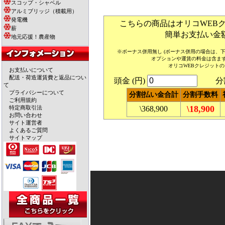
スコップ・シャベル
アルミブリッジ（積載用）
発電機
こちらの商品はオリコWEB
薪
簡単お支払い金
地元応援！農産物
※ボーナス併用無し (ボーナス併用の場合は、
オプションや運賃の料金は含ま
オリコWEBクレジット
お支払いについて
配送・荷造運賃費と返品につい
頭金 (円)
分割回
て
プライバシーについて
分割払い金合計
分割手数料
ご利用規約
\18,900
特定商取引法
\368,900
お問い合わせ
サイト運営者
よくあるご質問
サイトマップ