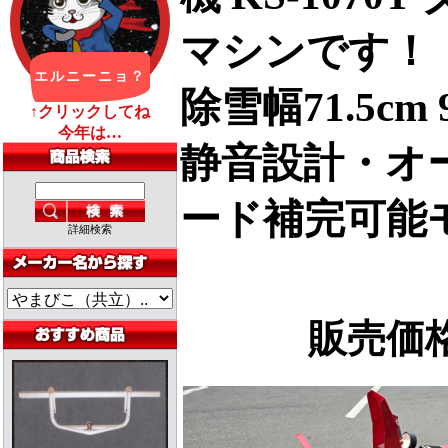
マシンです！
除雪幅71.5c
静音設計・オ
ード補完可能
詳細検索
販売