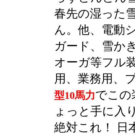
春先の湿った
ん。他、電動
ガード、雪か
オーガ等フル
用、業務用、
でこの
型10馬力
ょっと手に入
絶対これ！ 日