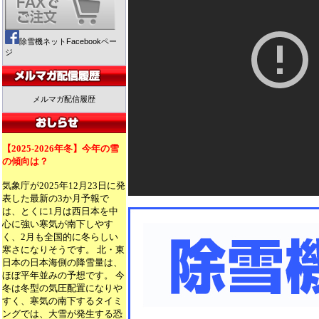
除雪機ネットFacebookペー
ジ
メルマガ配信履歴
【2025-2026年冬】今年の雪
の傾向は？
気象庁が2025年12月23日に発
表した最新の3か月予報で
は、とくに1月は西日本を中
心に強い寒気が南下しやす
く、2月も全国的に冬らしい
寒さになりそうです。 北・東
日本の日本海側の降雪量は、
ほぼ平年並みの予想です。 今
冬は冬型の気圧配置になりや
すく、寒気の南下するタイミ
ングでは、大雪が発生する恐