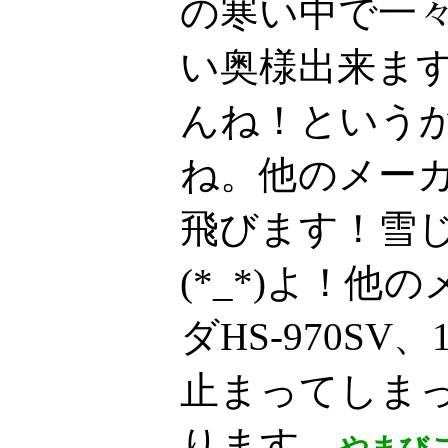
の寒い中で一
い奥様出来ま
んね！という
ね。他のメー
飛びます！雪
(*_*)よ！
ダHS-970SV
止まってしま
ります。