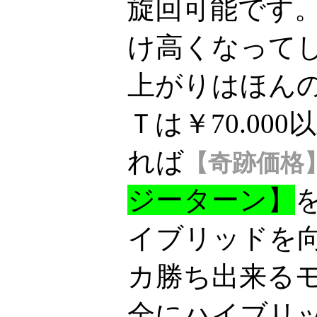
旋回可能です
け高くなって
上がりはほんの数
Ｔは￥70.00
れば
【奇跡価格
ジーターン】
イブリッドを
カ勝ち出来る
全にハイブリ