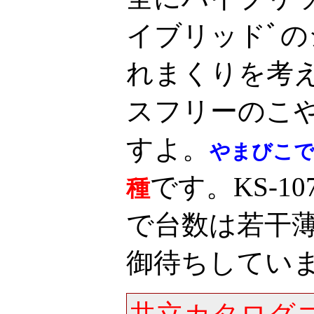
イブリッドﾞ
れまくりを考
スフリーのこ
すよ。
やまびこで
です。KS-1
種
で台数は若干
御待ちしています<