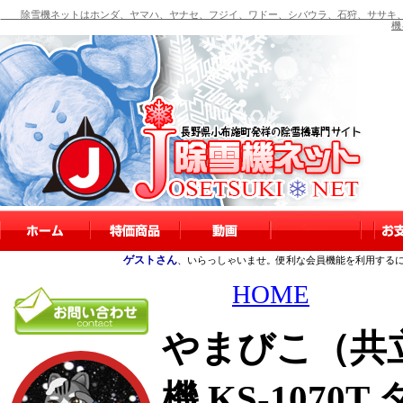
除雪機ネットはホンダ、ヤマハ、ヤナセ、フジイ、ワドー、シバウラ、石狩、ササキ、
機
ゲストさん
、いらっしゃいませ。便利な会員機能を利用する
HOME
やまびこ（共立
機 KS-107