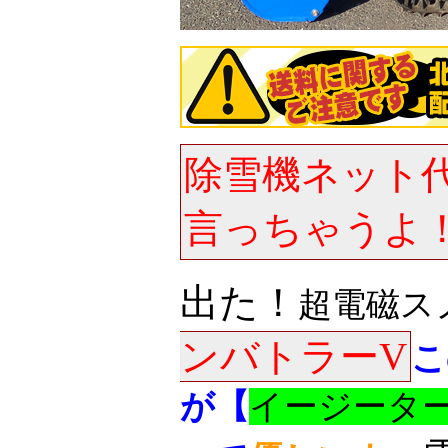
除雪機ネット
言っちゃうよ
出た！
超電磁ス
ンバトラーV
こ
が【
イージータ