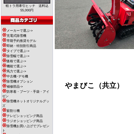
軽トラ用牽引ヒッチ 送料込
55,000円
メーカーで選ぶ->
充電式除雪機
早期予約推奨モデル
即納・特別割引商品
タイプで選ぶ->
除雪幅で選ぶ->
価格で選ぶ->
機能で選ぶ->
馬力で選ぶ->
中古機･デモ機
除雪機オプション
やまびこ（共立）
補修部品->
防寒着・ブーツ・手袋・アイ
ゼン
除雪機ネットオリジナルグッ
ズ
薪割り機
テレビショッピング商品
ラジオショッピング商品
除雪機お買い上げでプレゼン
ト