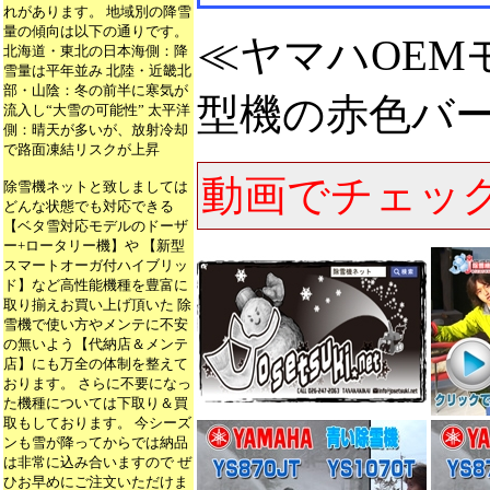
れがあります。 地域別の降雪
量の傾向は以下の通りです。
≪ヤマハOEMモ
北海道・東北の日本海側：降
雪量は平年並み 北陸・近畿北
部・山陰：冬の前半に寒気が
型機の赤色バ
流入し“大雪の可能性” 太平洋
側：晴天が多いが、放射冷却
で路面凍結リスクが上昇
動画でチェッ
除雪機ネットと致しましては
どんな状態でも対応できる
【ベタ雪対応モデルのドーザ
ー+ロータリー機】や 【新型
スマートオーガ付ハイブリッ
ド】など高性能機種を豊富に
取り揃えお買い上げ頂いた 除
雪機で使い方やメンテに不安
の無いよう【代納店＆メンテ
店】にも万全の体制を整えて
おります。 さらに不要になっ
た機種については下取り＆買
取もしております。 今シーズ
ンも雪が降ってからでは納品
は非常に込み合いますので ぜ
ひお早めにご注文いただけま