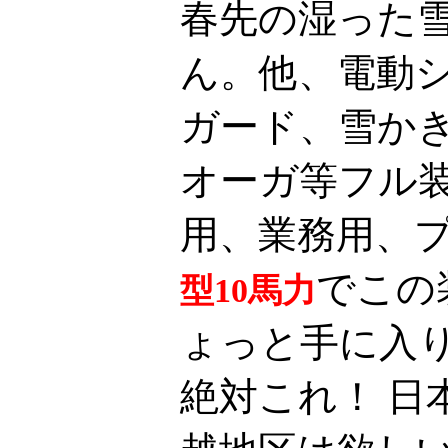
春先の湿った
ん。他、電動
ガード、雪か
オーガ等フル
用、業務用、
でこの
型10馬力
ょっと手に入
絶対これ！ 日