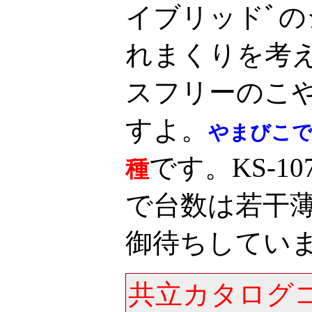
イブリッドﾞ
れまくりを考
スフリーのこ
すよ。
やまびこで
です。KS-1
種
で台数は若干
御待ちしています<
共立カタログ