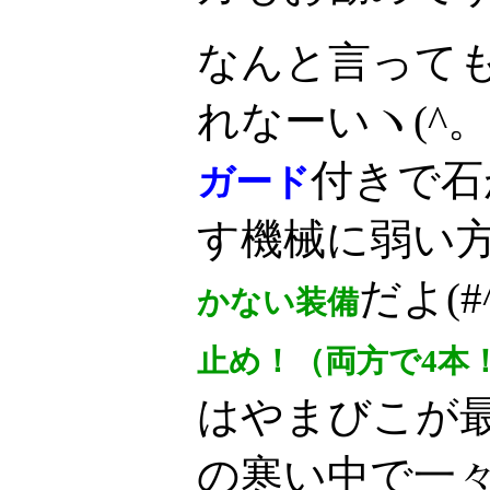
なんと言って
れなーいヽ(^。
付きで石
ガード
す機械に弱い
だよ(#^
かない装備
止め！（両方で4本
はやまびこが最高
の寒い中で一