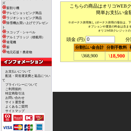
ズ
こちらの商品はオリコWEB
薪割り機
簡単お支払い金
テレビショッピング商品
ラジオショッピング商品
※ボーナス併用無し (ボーナス併用の場合は、
除雪機お買い上げでプレゼン
オプションや運賃の料金は含ま
ト
オリコWEBクレジット
スコップ・シャベル
アルミブリッジ（積載用）
頭金 (円)
分割回
発電機
薪
分割払い金合計
分割手数料
地元応援！農産物
\18,900
\368,900
お支払いについて
配送・荷造運賃費と返品につい
て
プライバシーについて
ご利用規約
特定商取引法
お問い合わせ
サイト運営者
よくあるご質問
サイトマップ