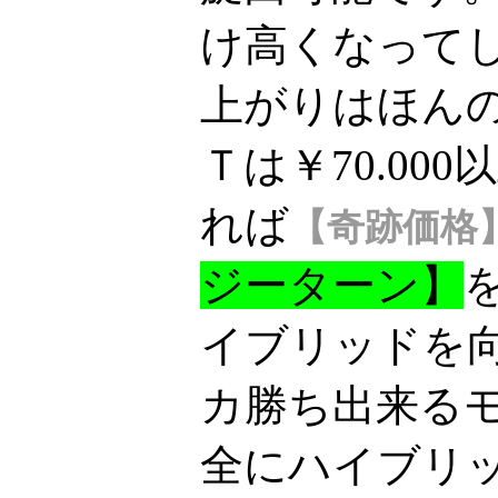
け高くなって
上がりはほんの数
Ｔは￥70.00
れば
【奇跡価格
ジーターン】
イブリッドを
カ勝ち出来る
全にハイブリ