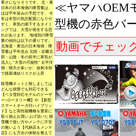
寒さになりそうです。 北・東
≪ヤマハOEMモ
日本の日本海側の降雪量は、
ほぼ平年並みの予想です。 今
冬は冬型の気圧配置になりや
型機の赤色バ
すく、寒気の南下するタイミ
ングでは、大雪が発生する恐
れがあります。 地域別の降雪
量の傾向は以下の通りです。
動画でチェッ
北海道・東北の日本海側：降
雪量は平年並み 北陸・近畿北
部・山陰：冬の前半に寒気が
流入し“大雪の可能性” 太平洋
側：晴天が多いが、放射冷却
で路面凍結リスクが上昇
除雪機ネットと致しましては
どんな状態でも対応できる
【ベタ雪対応モデルのドーザ
ー+ロータリー機】や 【新型
スマートオーガ付ハイブリッ
ド】など高性能機種を豊富に
取り揃えお買い上げ頂いた 除
雪機で使い方やメンテに不安
の無いよう【代納店＆メンテ
店】にも万全の体制を整えて