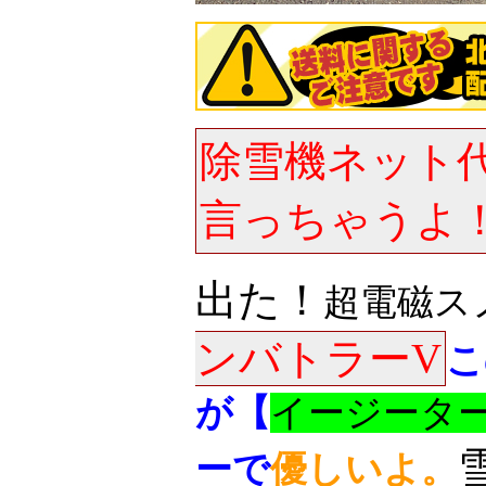
除雪機ネット
言っちゃうよ
出た！
超電磁ス
ンバトラーV
こ
が【
イージータ
ーで
優しいよ。