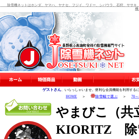
除雪機ネットはホンダ、ヤマハ、ヤナセ、フジイ、ワドー、シバウラ、石狩、ササキ、
機
ゲストさん
、いらっしゃいませ。便利な会員機能を利用する
HOME
＞
除雪幅で選ぶ
＞
70
やまびこ（共
KIORITZ 除