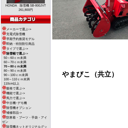
HONDA 除雪機 SB-800JVT
261,800円
メーカーで選ぶ->
充電式除雪機
早期予約推奨モデル
即納・特別割引商品
タイプで選ぶ->
除雪幅で選ぶ
->
50～60ｃｍ未満
60～70ｃｍ未満
70～80ｃｍ未満
80～90ｃｍ未満
やまびこ（共立）
90～100ｃｍ未満
100～110ｃｍ未満
110cm以上
価格で選ぶ->
機能で選ぶ->
馬力で選ぶ->
中古機･デモ機
除雪機オプション
補修部品->
防寒着・ブーツ・手袋・アイ
ゼン
除雪機ネットオリジナルグッ