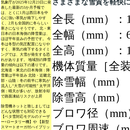
さまざまな雪質を
軽快
気象庁が2025年12月23日に発
表した最新の3か月予報で
は、とくに1月は西日本を中
全長（mm）：1,
心に強い寒気が南下しやす
く、2月も全国的に冬らしい
寒さになりそうです。 北・東
全幅（mm）：6
日本の日本海側の降雪量は、
ほぼ平年並みの予想です。 今
冬は冬型の気圧配置になりや
全高（mm）：1,
すく、寒気の南下するタイミ
ングでは、大雪が発生する恐
れがあります。 地域別の降雪
機体質量［全装
量の傾向は以下の通りです。
北海道・東北の日本海側：降
雪量は平年並み 北陸・近畿北
除雪幅（mm）：
部・山陰：冬の前半に寒気が
流入し“大雪の可能性” 太平洋
側：晴天が多いが、放射冷却
除雪高（mm）：
で路面凍結リスクが上昇
除雪機ネットと致しましては
ブロワ径（mm）
どんな状態でも対応できる
【ベタ雪対応モデルのドーザ
ー+ロータリー機】や 【新型
ブロワ周速（m/
スマートオーガ付ハイブリッ