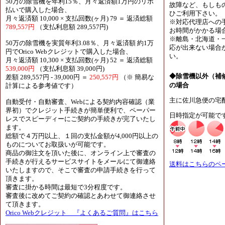
50万の除雪機を年利15％、月々返済額1万円のリボ
故障など、もしも
払いで購入した場合、
ひご利用下さい。
月々返済額 10,000 × 支払回数(ヶ月) 79 ＝ 返済総額
※対応代理店への
789,557円
（支払利息額 289,557円)
お時間がかかる場
※離島・北海道・
50万の除雪機を実質年利3.08％、月々返済額 約1万
応が出来ない場合
円でOrico Webクレジットで購入した場合、
い。
月々返済額 10,300 × 支払回数(ヶ月) 52 ＝ 返済総額
539,000円
（支払利息額 39,000円)
◆除雪機以外（補
差額 289,557円 - 39,000円 ＝
250,557円
（※ 簡易な
の場合
計算による参考値です）
主に佐川急便の宅
自動受付・自動審査、Webによる契約内容確認（業
界初）でクレジット手続きが簡単便利で、ペーパー
日時指定が可能で
レスでスピーディーにご契約の手続きが完了いたし
ます。
総額で４万円以上、１回の支払金額が4,000円以上の
ものについてお取扱いが可能です。
商品の御注文を頂いた後に、オンライン上で審査の
手続きが行えるサービスサイトをメールにて御連絡
送料はこちらのペ
いたしますので、そこで審査の申請手続きを行って
頂きます。
審査に掛かる時間は最短で3分程度です。
審査後に改めてご契約の確認とあわせて御連絡させ
て頂きます。
Orico Webクレジット 『よくあるご質問』はこちら