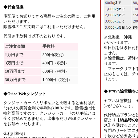
◆代金引換
宅配便でお送りできる商品をご注文の際に、ご利用
いただけます。
除雪機のご注文時にはご利用いただけません。
代引き手数料は以下のとおりです。
※北海道・沖縄・
がかかります。
ご注文金額
手数料
※日祝を除き日付
ません。
1万円まで
300円(税別)
※除雪機は、荷降
3万円まで
400円（税別）
ります。
フォークリフトを
10万円まで
600円（税別）
止めもしくは、チャ
ります。
30万円まで
1,000円（税別）
◆ヤマハ除雪機を
◆Orico Webクレジット
ヤマハ除雪機は、
クレジットカードのリボ払いと比較すると金利は約
ンがございます。
5分の1の実質金利で年利約3.08％です。除雪機は比
較的高額ですので、クレジットカードのリボ払いは
代行納品プランと
全くお勧めできません。出来るだけWEBクレジット
店より
【納品時の
をお勧めいたします。
ス】
を受けること
専門のサービスス
金利計算例）
手段など必要あり