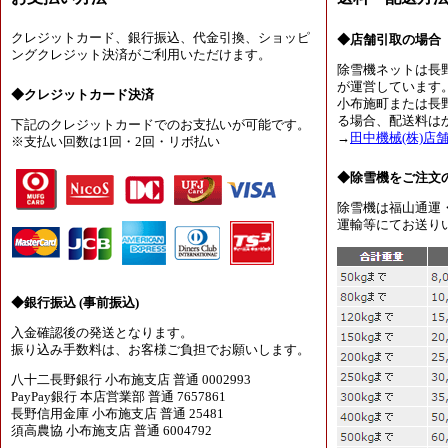
クレジットカード、銀行振込、代金引換、ショッピ
◆店舗引取の場合
ングクレジット決済がご利用いただけます。
除雪機ネットは長
が運営しています
◆クレジットカード決済
小布施町または長
る場合、配送料は
下記のクレジットカードでのお支払いが可能です。
→
田中機械(株)店
※支払い回数は1回・2回・リボ払い
◆除雪機をご注文
除雪機は福山通運
運輸等にてお送り
◆銀行振込 (事前振込)
入金確認後の発送となります。
振り込み手数料は、お客様ご負担でお願いします。
八十二長野銀行 小布施支店 普通 0002993
PayPay銀行 本店営業部 普通 7657861
長野信用金庫 小布施支店 普通 25481
須高農協 小布施支店 普通 6004792