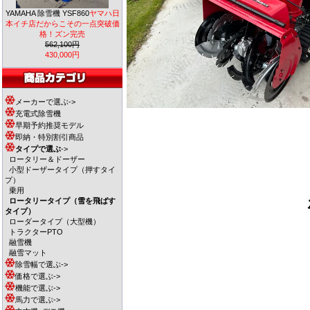
YAMAHA 除雪機 YSF860
ヤマハ日
本イチ店だからこその一点突破価
格！ズン完売
562,100円
430,000円
メーカーで選ぶ->
充電式除雪機
早期予約推奨モデル
即納・特別割引商品
タイプで選ぶ
->
ロータリー＆ドーザー
小型ドーザータイプ（押すタイ
プ）
乗用
ロータリータイプ（雪を飛ばす
タイプ）
ローダータイプ（大型機）
トラクターPTO
融雪機
融雪マット
除雪幅で選ぶ->
価格で選ぶ->
機能で選ぶ->
馬力で選ぶ->