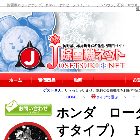
除雪機ネットはホンダ、ヤマハ、ヤナセ、フジイ、ワドー、シバウラ、石狩、ササキ、
機
ゲストさん
、いらっしゃいませ。便利な会員機能を利用する
HOME
＞
タイプで選ぶ
＞
ロー
ホンダ ロー
すタイプ） HS