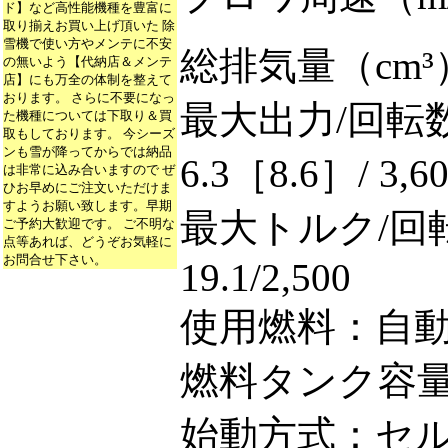
ド】など高性能機種を豊富に
取り揃えお買い上げ頂いた 除
雪機で使い方やメンテに不安
総排気量（cm³
の無いよう【代納店＆メンテ
店】にも万全の体制を整えて
おります。 さらに不要になっ
最大出力/回転数（
た機種については下取り＆買
取もしております。 今シーズ
ンも雪が降ってからでは納品
6.3［8.6］/ 3,6
は非常に込み合いますので ぜ
ひお早めにご注文いただけま
すようお願い致します。早期
最大トルク/回転
ご予約大歓迎です。 ご不明な
点等あれば、どうぞお気軽に
お問合せ下さい。
19.1/2,500
使用燃料：自
燃料タンク容量（
始動方式：セ