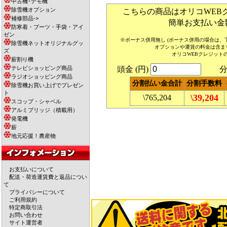
中古機･デモ機
除雪機オプション
こちらの商品はオリコWEB
補修部品->
簡単お支払い金
防寒着・ブーツ・手袋・アイ
ゼン
※ボーナス併用無し (ボーナス併用の場合は
除雪機ネットオリジナルグッ
オプションや運賃の料金は含ま
ズ
オリコWEBクレジット
薪割り機
テレビショッピング商品
頭金 (円)
分割
ラジオショッピング商品
分割払い金合計
分割手数料
除雪機お買い上げでプレゼン
ト
\39,204
\765,204
スコップ・シャベル
アルミブリッジ（積載用）
発電機
薪
地元応援！農産物
お支払いについて
配送・荷造運賃費と返品につい
て
プライバシーについて
ご利用規約
特定商取引法
お問い合わせ
サイト運営者